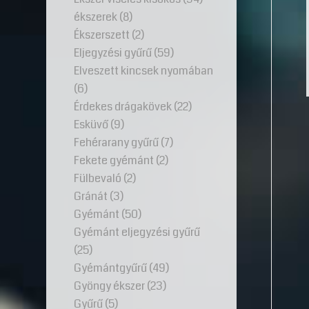
ékszerek
(8)
Ékszerszett
(2)
Eljegyzési gyűrű
(59)
Elveszett kincsek nyomában
(6)
Érdekes drágakövek
(22)
Esküvő
(9)
Fehérarany gyűrű
(7)
Fekete gyémánt
(2)
Fülbevaló
(2)
Gránát
(3)
Gyémánt
(50)
Gyémánt eljegyzési gyűrű
(25)
Gyémántgyűrű
(49)
Gyöngy ékszer
(23)
Gyűrű
(5)