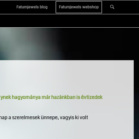
Fatumjewels blog
Fatumjewels webshop
elynek hagyománya már hazánkban is évtizedek
ap a szerelmesek ünnepe, vagyis ki volt