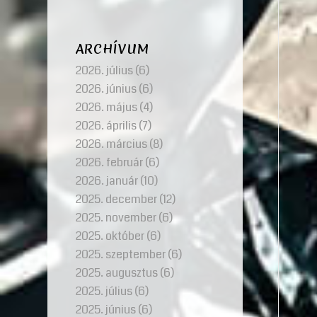
ARCHÍVUM
2026. július
(6)
2026. június
(6)
2026. május
(4)
2026. április
(7)
2026. március
(8)
2026. február
(6)
2026. január
(10)
2025. december
(12)
2025. november
(6)
2025. október
(6)
2025. szeptember
(6)
2025. augusztus
(6)
2025. július
(6)
2025. június
(6)