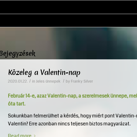
Bejegyzések
Közeleg a Valentin-nap
/
/
2020.01.22.
in
Jeles ünnepek
by
Franky Silver
Február 14-e, azaz Valentin-nap, a szerelmesek ünnepe, m
óta tart.
Sokunkban felmerülhet a kérdés, hogy miért pont Valentin-n
Valentin? Erre azonban nincs teljesen biztos magyarázat.
Read more