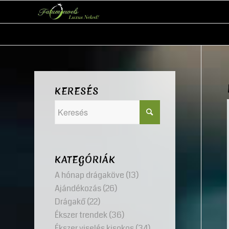
KERESÉS
KATEGÓRIÁK
A hónap drágaköve
(13)
Ajándékozás
(26)
Drágakő
(22)
Ékszer trendek
(36)
Ékszer viselés kisokos
(34)