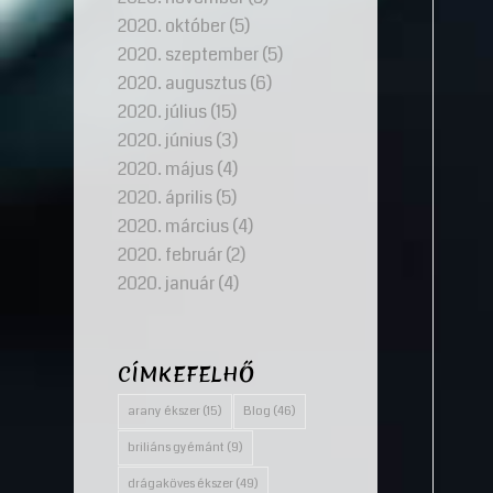
2020. október
(5)
2020. szeptember
(5)
2020. augusztus
(6)
2020. július
(15)
2020. június
(3)
2020. május
(4)
2020. április
(5)
2020. március
(4)
2020. február
(2)
2020. január
(4)
CÍMKEFELHŐ
arany ékszer
(15)
Blog
(46)
briliáns gyémánt
(9)
drágaköves ékszer
(49)