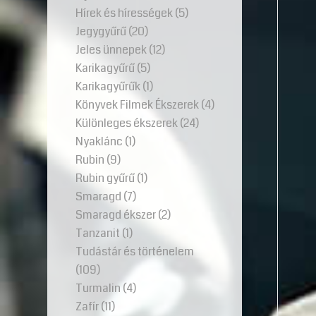
Hírek és hírességek
(5)
Jegygyűrű
(20)
Jeles ünnepek
(12)
Karikagyűrű
(5)
Karikagyűrűk
(1)
Könyvek Filmek Ékszerek
(4)
Különleges ékszerek
(24)
Nyaklánc
(1)
Rubin
(9)
Rubin gyűrű
(1)
Smaragd
(7)
Smaragd ékszer
(2)
Tanzanit
(1)
Tudástár és történelem
(109)
Turmalin
(4)
Zafír
(11)