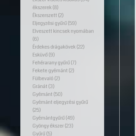
ékszerek
(8)
Ékszerszett
(2)
Eljegyzési gyűrű
(59)
Elveszett kincsek nyomában
(6)
Érdekes drágakövek
(22)
Esküvő
(9)
Fehérarany gyűrű
(7)
Fekete gyémánt
(2)
Fülbevaló
(2)
Gránát
(3)
Gyémánt
(50)
Gyémánt eljegyzési gyűrű
(25)
Gyémántgyűrű
(49)
Gyöngy ékszer
(23)
Gyűrű
(5)