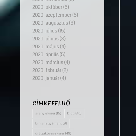
2020. október
(5)
2020. szeptember
(5)
2020. augusztus
(6)
2020. július
(15)
2020. június
(3)
2020. május
(4)
2020. április
(5)
2020. március
(4)
2020. február
(2)
2020. január
(4)
CÍMKEFELHŐ
arany ékszer
(15)
Blog
(46)
briliáns gyémánt
(9)
drágaköves ékszer
(49)