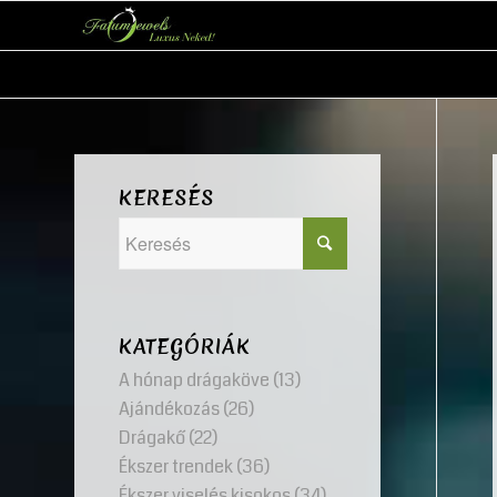
KERESÉS
KATEGÓRIÁK
A hónap drágaköve
(13)
Ajándékozás
(26)
Drágakő
(22)
Ékszer trendek
(36)
Ékszer viselés kisokos
(34)