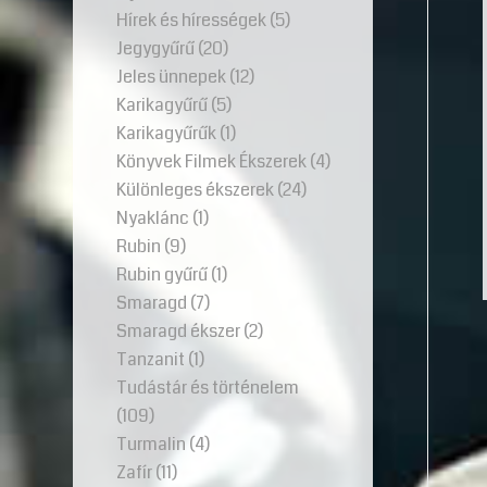
Hírek és hírességek
(5)
Jegygyűrű
(20)
Jeles ünnepek
(12)
Karikagyűrű
(5)
Karikagyűrűk
(1)
Könyvek Filmek Ékszerek
(4)
Különleges ékszerek
(24)
Nyaklánc
(1)
Rubin
(9)
Rubin gyűrű
(1)
Smaragd
(7)
Smaragd ékszer
(2)
Tanzanit
(1)
Tudástár és történelem
(109)
Turmalin
(4)
Zafír
(11)