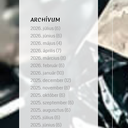
ARCHÍVUM
2026. július
(6)
2026. június
(6)
2026. május
(4)
2026. április
(7)
2026. március
(8)
2026. február
(6)
2026. január
(10)
2025. december
(12)
2025. november
(6)
2025. október
(6)
2025. szeptember
(6)
2025. augusztus
(6)
2025. július
(6)
2025. június
(6)