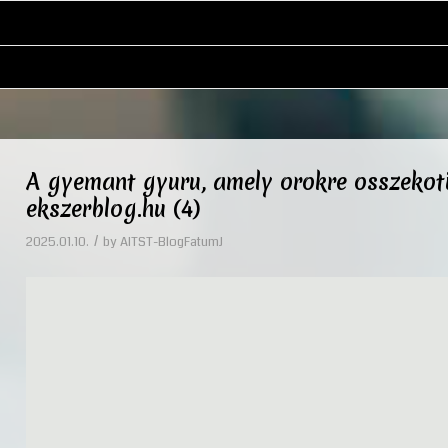
A gyemant gyuru, amely orokre osszekoti 
ekszerblog.hu (4)
/
2025.01.10.
by
AITST-BlogFatumJ