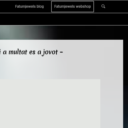
Fatumjewels blog
Fatumjewels webshop
a multat es a jovot –