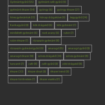
Gyémántgyűrű
(55)
gyémánt zafír gyűrű
(9)
gyémánt ékszer
(54)
gyöngy
(6)
gyöngy ékszer
(27)
híres gyémántok
(13)
hónap drágaköve
(9)
Jegygyűrű
(24)
Karikagyűrű
(8)
kék drágakő
(6)
kék gyémánt
(7)
minősített gyémánt
(6)
rozé arany
(6)
rubin
(7)
rubin ékszer
(7)
rózsaszín gyémánt
(11)
rózsaszín gyémántgyűrű
(9)
smaragd
(15)
smaragd gyűrű
(8)
smaragd ékszer
(18)
színes drágakő
(34)
színes gyémánt
(11)
tanzanit
(7)
zafír
(11)
zafír gyűrű
(8)
zöld drágakő
(11)
ékszer
(33)
ékszer divat
(8)
ékszer trend
(9)
ékszer történelem
(7)
ékszer viselés
(17)