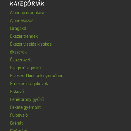
KATEGÓRIÁK
A hónap drágaköve
Ajándékozás
Drágakő
Ékszer trendek
Ékszer viselés kisokos
ékszerek
Ékszerszett
Eljegyzési gyűrű
Elveszett kincsek nyomában
Érdekes drágakövek
Esküvő
Fehérarany gyűrű
Fekete gyémánt
Fülbevaló
Gránát
Gyémánt