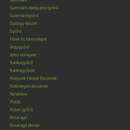
Gyémánt eljegyzési gyűrű
Gyémántgyűrű
Gyöngy ékszer
Gyűrű
Hírek és hírességek
Jegygyűrű
Jeles ünnepek
Karikagyűrű
Karikagyűrűk
Könyvek Filmek Ékszerek
Különleges ékszerek
Nyaklánc
Rubin
Rubin gyűrű
Smaragd
Smaragd ékszer