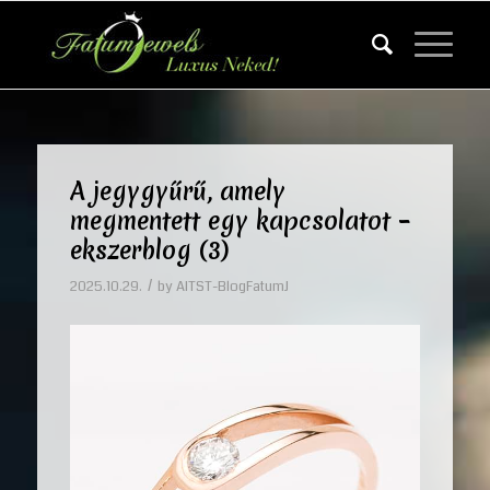
A jegygyűrű, amely
megmentett egy kapcsolatot –
ekszerblog (3)
/
2025.10.29.
by
AITST-BlogFatumJ