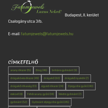
Budapest, II. kerület
Csalogány utca 3/b.
E-mail:
fatumjewels@fatumjewels.hu
CÍMKEFELHŐ
arany ékszer
(15)
Blog
(46)
briliáns gyémánt
(9)
drágaköves ékszer
(49)
drágakő
(60)
drágakő nyakék
(7)
drágakő ritkaság
(13)
egyedi ékszer
(24)
Eljegyzési gyűrű
(40)
esküvő
(8)
Fehérarany gyűrű
(14)
fekete gyémánt
(7)
gyémánt
(52)
Gyémánt eljegyzési gyűrű
(45)