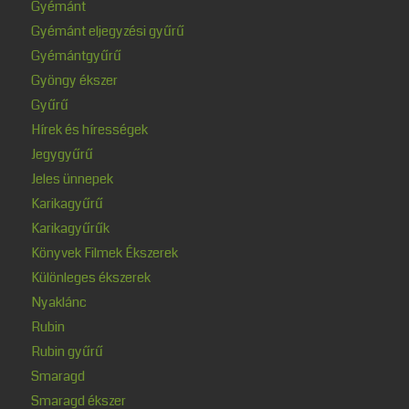
Gyémánt
Gyémánt eljegyzési gyűrű
Gyémántgyűrű
Gyöngy ékszer
Gyűrű
Hírek és hírességek
Jegygyűrű
Jeles ünnepek
Karikagyűrű
Karikagyűrűk
Könyvek Filmek Ékszerek
Különleges ékszerek
Nyaklánc
Rubin
Rubin gyűrű
Smaragd
Smaragd ékszer