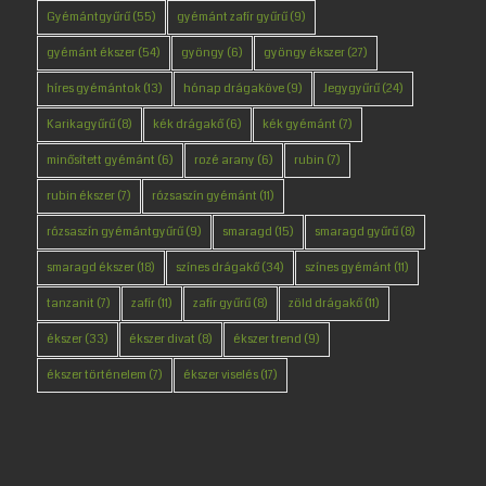
Gyémántgyűrű
(55)
gyémánt zafír gyűrű
(9)
gyémánt ékszer
(54)
gyöngy
(6)
gyöngy ékszer
(27)
híres gyémántok
(13)
hónap drágaköve
(9)
Jegygyűrű
(24)
Karikagyűrű
(8)
kék drágakő
(6)
kék gyémánt
(7)
minősített gyémánt
(6)
rozé arany
(6)
rubin
(7)
rubin ékszer
(7)
rózsaszín gyémánt
(11)
rózsaszín gyémántgyűrű
(9)
smaragd
(15)
smaragd gyűrű
(8)
smaragd ékszer
(18)
színes drágakő
(34)
színes gyémánt
(11)
tanzanit
(7)
zafír
(11)
zafír gyűrű
(8)
zöld drágakő
(11)
ékszer
(33)
ékszer divat
(8)
ékszer trend
(9)
ékszer történelem
(7)
ékszer viselés
(17)