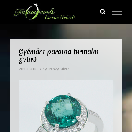
Gyémánt paraiba turmalin
gyűrű
/
2021.08.06.
by
Franky Silver