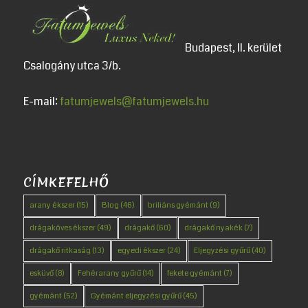
Budapest, II. kerület
Csalogány utca 3/b.
E-mail:
fatumjewels@fatumjewels.hu
CÍMKEFELHŐ
arany ékszer
(15)
Blog
(46)
briliáns gyémánt
(9)
drágaköves ékszer
(49)
drágakő
(60)
drágakő nyakék
(7)
drágakő ritkaság
(13)
egyedi ékszer
(24)
Eljegyzési gyűrű
(40)
esküvő
(8)
Fehérarany gyűrű
(14)
fekete gyémánt
(7)
gyémánt
(52)
Gyémánt eljegyzési gyűrű
(45)