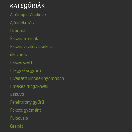
KATEGÓRIÁK
A hónap drágaköve
Ajándékozás
Drágakő
Ékszer trendek
Ékszer viselés kisokos
ékszerek
Ékszerszett
Eljegyzési gyűrű
Elveszett kincsek nyomában
Érdekes drágakövek
Esküvő
Fehérarany gyűrű
Fekete gyémánt
Fülbevaló
Gránát