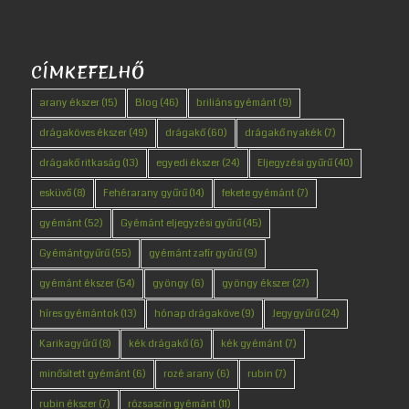
CÍMKEFELHŐ
arany ékszer
(15)
Blog
(46)
briliáns gyémánt
(9)
drágaköves ékszer
(49)
drágakő
(60)
drágakő nyakék
(7)
drágakő ritkaság
(13)
egyedi ékszer
(24)
Eljegyzési gyűrű
(40)
esküvő
(8)
Fehérarany gyűrű
(14)
fekete gyémánt
(7)
gyémánt
(52)
Gyémánt eljegyzési gyűrű
(45)
Gyémántgyűrű
(55)
gyémánt zafír gyűrű
(9)
gyémánt ékszer
(54)
gyöngy
(6)
gyöngy ékszer
(27)
híres gyémántok
(13)
hónap drágaköve
(9)
Jegygyűrű
(24)
Karikagyűrű
(8)
kék drágakő
(6)
kék gyémánt
(7)
minősített gyémánt
(6)
rozé arany
(6)
rubin
(7)
rubin ékszer
(7)
rózsaszín gyémánt
(11)