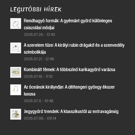
LEGUTÓBBI HÍREK
Rendhagyó formák: A gyémánt gyűrű különleges
csiszolási módjai
2026.07.26. - 13:43
A szerelem tüze: A királyi rubin drágakő és a szenvedély
szimbolikája
2026.07.21. - 12:46
Kombinált fémek: A többszínű karikagyűrű varázsa
2026.07.16. - 11:10
Az óceánok királynője: A déltengeri gyöngy ékszer
luxusa
2026.07.11. - 10:48
Jegygyűrű trendek: A klasszikustól az extravagánsig
2026.07.06. - 09:14