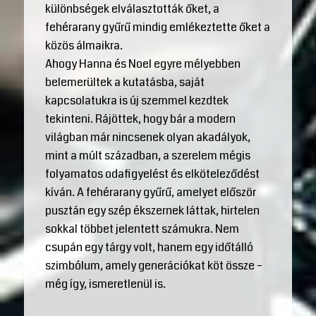
különbségek elválasztották őket, a
fehérarany gyűrű mindig emlékeztette őket a
közös álmaikra.
Ahogy Hanna és Noel egyre mélyebben
belemerültek a kutatásba, saját
kapcsolatukra is új szemmel kezdtek
tekinteni. Rájöttek, hogy bár a modern
világban már nincsenek olyan akadályok,
mint a múlt században, a szerelem mégis
folyamatos odafigyelést és elköteleződést
kíván. A fehérarany gyűrű, amelyet először
pusztán egy szép ékszernek láttak, hirtelen
sokkal többet jelentett számukra. Nem
csupán egy tárgy volt, hanem egy időtálló
szimbólum, amely generációkat köt össze –
még így, ismeretlenül is.