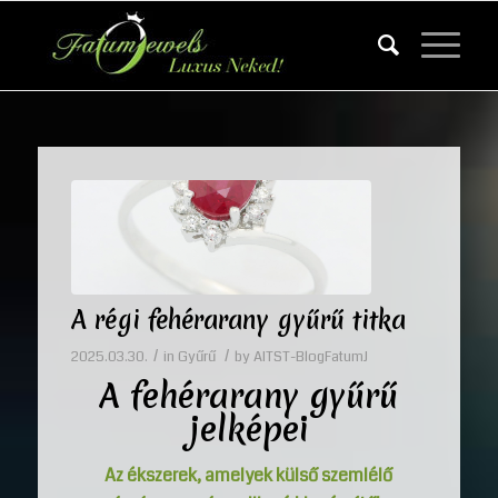
A régi fehérarany gyűrű titka
/
/
2025.03.30.
in
Gyűrű
by
AITST-BlogFatumJ
A fehérarany gyűrű
jelképei
Az ékszerek, amelyek külső szemlélő