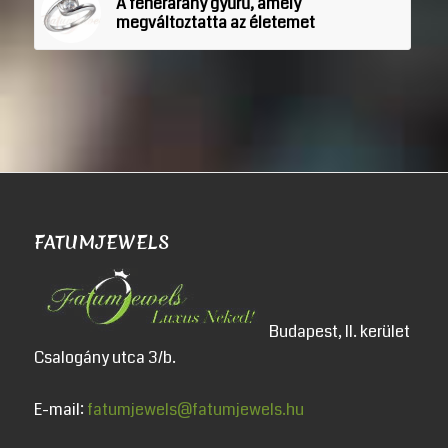
A fehérarany gyűrű, amely
megváltoztatta az életemet
FATUMJEWELS
Budapest, II. kerület
Csalogány utca 3/b.
E-mail:
fatumjewels@fatumjewels.hu