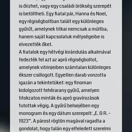
is őrizhet, vagy egy családi örökség szerepét
is betöltheti. Egy fiatal pár, Hanna és Noel,
egy régiségboltban talált egy különleges
gyűrűt, amelynek titkai nemcsak a múltba,
hanem saját kapcsolatuk mélységeibe is
elvezették őket.
A fiatalok egy hétvégi kirándulás alkalmával
fedezték fel azt az apró régiségboltot,
amelynek vitrinjeiben számtalan különleges
ékszer csillogott. Egyetlen darab vonzotta
igazán a tekintetüket: egy finoman
kidolgozott fehérarany gyűrű, amelyen
titokzatos minták és apró gravírozások
futottak végig. A gyűrű belsejében egy
monogram és egy dátum szerepelt: „E. & R. –
1923”. A párost rögtön magával ragadta a
gondolat, hogy talán egy elfeledett szerelmi