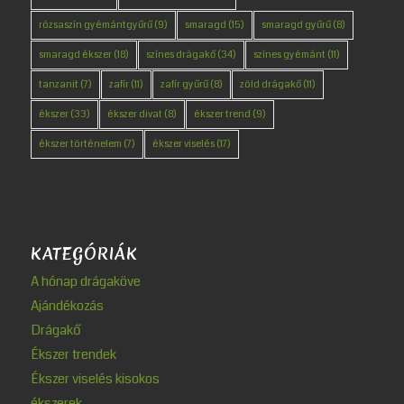
rózsaszín gyémántgyűrű
(9)
smaragd
(15)
smaragd gyűrű
(8)
smaragd ékszer
(18)
színes drágakő
(34)
színes gyémánt
(11)
tanzanit
(7)
zafír
(11)
zafír gyűrű
(8)
zöld drágakő
(11)
ékszer
(33)
ékszer divat
(8)
ékszer trend
(9)
ékszer történelem
(7)
ékszer viselés
(17)
KATEGÓRIÁK
A hónap drágaköve
Ajándékozás
Drágakő
Ékszer trendek
Ékszer viselés kisokos
ékszerek