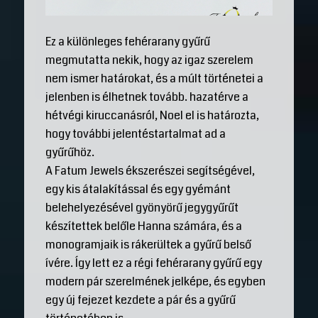
Ez a különleges fehérarany gyűrű
megmutatta nekik, hogy az igaz szerelem
nem ismer határokat, és a múlt történetei a
jelenben is élhetnek tovább. hazatérve a
hétvégi kiruccanásról, Noel el is határozta,
hogy további jelentéstartalmat ad a
gyűrűhöz.
A Fatum Jewels ékszerészei segítségével,
egy kis átalakítással és egy gyémánt
belehelyezésével gyönyörű jegygyűrűt
készítettek belőle Hanna számára, és a
monogramjaik is rákerültek a gyűrű belső
ívére. Így lett ez a régi fehérarany gyűrű egy
modern pár szerelmének jelképe, és egyben
egy új fejezet kezdete a pár és a gyűrű