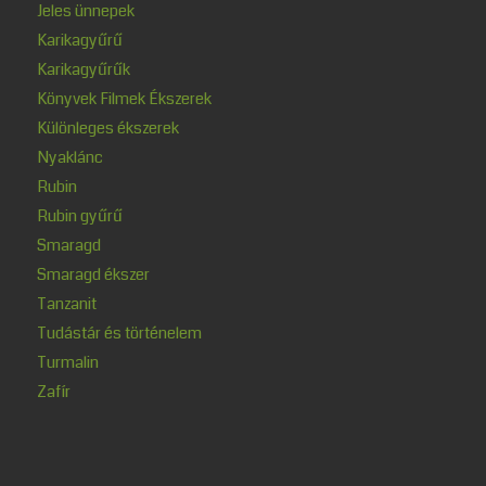
Jeles ünnepek
Karikagyűrű
Karikagyűrűk
Könyvek Filmek Ékszerek
Különleges ékszerek
Nyaklánc
Rubin
Rubin gyűrű
Smaragd
Smaragd ékszer
Tanzanit
Tudástár és történelem
Turmalin
Zafír