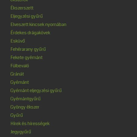
Ékszerszett
Eljegyzési gyűrű
Elveszett kincsek nyomában
Érdekes drágakövek
Esküvő
Fehérarany gyűrű
Fekete gyémánt
Fülbevaló
Gránát
Gyémánt
Gyémánt eljegyzési gyűrű
Gyémántgyűrű
Gyöngy ékszer
Gyűrű
Hírek és hírességek
Jegygyűrű