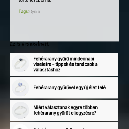
történetében is.
Tags:
Gyűrű
Ez is érdekelheti:
Fehérarany gyűrű mindennapi
viseletre – tippek és tanácsok a
választáshoz
Fehérarany gyűrűvel egy új élet felé
Miért választanak egyre többen
fehérarany gyűrűt eljegyzésre?