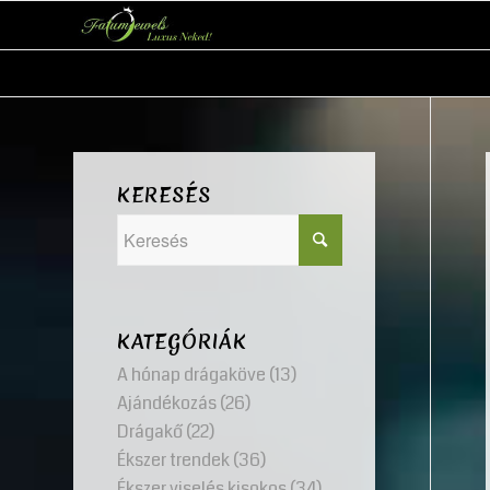
KERESÉS
KATEGÓRIÁK
A hónap drágaköve
(13)
Ajándékozás
(26)
Drágakő
(22)
Ékszer trendek
(36)
Ékszer viselés kisokos
(34)