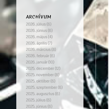
ARCHÍVUM
2026. július
(6)
2026. június
(6)
2026. május
(4)
2026. április
(7)
2026. március
(8)
2026. február
(6)
2026. január
(10)
2025. december
(12)
2025. november
(6)
2025. október
(6)
2025. szeptember
(6)
2025. augusztus
(6)
2025. július
(6)
2025. június
(6)