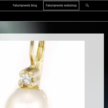
Fatumjewels blog
Fatumjewels webshop