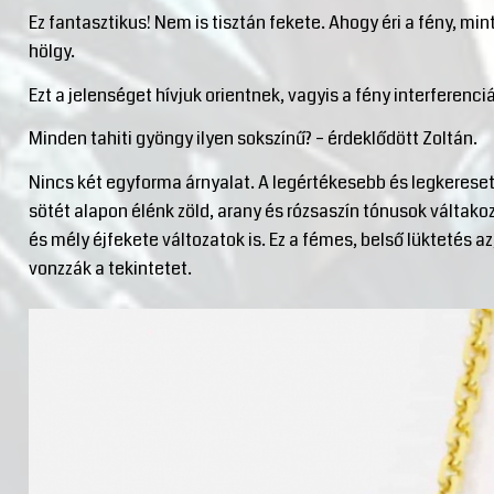
Ez fantasztikus! Nem is tisztán fekete. Ahogy éri a fény, min
hölgy.
Ezt a jelenséget hívjuk orientnek, vagyis a fény interferenc
Minden tahiti gyöngy ilyen sokszínű? – érdeklődött Zoltán.
Nincs két egyforma árnyalat. A legértékesebb és legkereset
sötét alapon élénk zöld, arany és rózsaszín tónusok váltako
és mély éjfekete változatok is. Ez a fémes, belső lüktetés 
vonzzák a tekintetet.