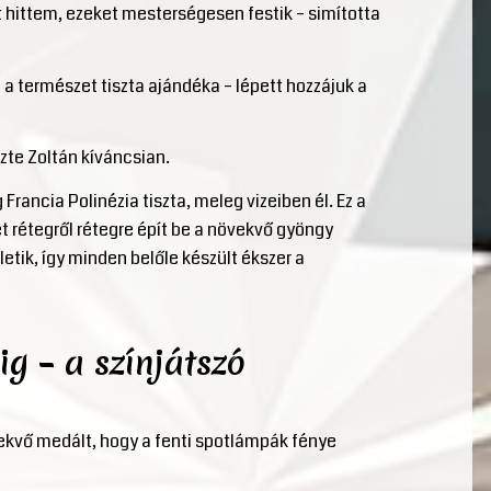
 hittem, ezeket mesterségesen festik – simította
n a természet tiszta ajándéka – lépett hozzájuk a
zte Zoltán kíváncsian.
Francia Polinézia tiszta, meleg vizeiben él. Ez a
t rétegről rétegre épít be a növekvő gyöngy
etik, így minden belőle készült ékszer a
ig – a színjátszó
fekvő medált, hogy a fenti spotlámpák fénye