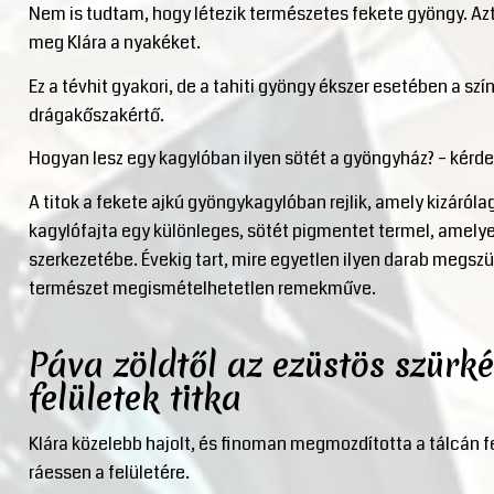
Nem is tudtam, hogy létezik természetes fekete gyöngy. Azt
meg Klára a nyakéket.
Ez a tévhit gyakori, de a tahiti gyöngy ékszer esetében a szí
drágakőszakértő.
Hogyan lesz egy kagylóban ilyen sötét a gyöngyház? – kérde
A titok a fekete ajkú gyöngykagylóban rejlik, amely kizárólag 
kagylófajta egy különleges, sötét pigmentet termel, amelye
szerkezetébe. Évekig tart, mire egyetlen ilyen darab megszül
természet megismételhetetlen remekműve.
Páva zöldtől az ezüstös szürké
felületek titka
Klára közelebb hajolt, és finoman megmozdította a tálcán 
ráessen a felületére.