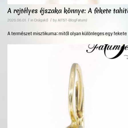
A rejtélyes éjszaka könnye: A fekete tahi
/
/
2026.06.01.
in
Drágakő
by
AITST-BlogFatumJ
A természet misztikuma: mitől olyan különleges egy fekete 