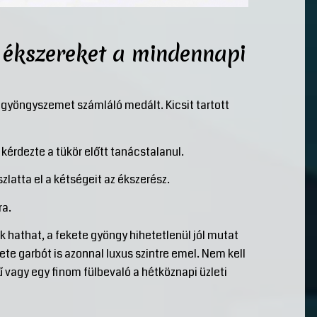
 ékszereket a mindennapi
n gyöngyszemet számláló medált. Kicsit tartott
kérdezte a tükör előtt tanácstalanul.
zlatta el a kétségeit az ékszerész.
ra.
 hathat, a fekete gyöngy hihetetlenül jól mutat
kete garbót is azonnal luxus szintre emel. Nem kell
 vagy egy finom fülbevaló a hétköznapi üzleti