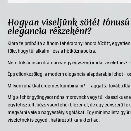
Hogyan viseljünk sötét tónusú
elegancia részeként?
Klára felpróbálta a finom fehérarany láncra fűzött, egyetle
tőle, hogy túl alkalmi lesz a hétköznapokra.
Nem túlságosan drámai ez egy egyszerű irodai viselethez? – 
Épp ellenkezőleg, a modern elegancia alapdarabja lehet – os
Milyen ruhákkal érdemes kombinálni? – faggatta tovább Klá
Míg a fehér gyöngysor néha merevnek vagy túl klasszikusnak
egy letisztult, bézs vagy fehér blézerrel, de egy egyszerű fe
megvárni vele a nagyestélyis gálákat. Egy minimalista gyűrű
viseletnek is egyedi, határozott karaktert ad.