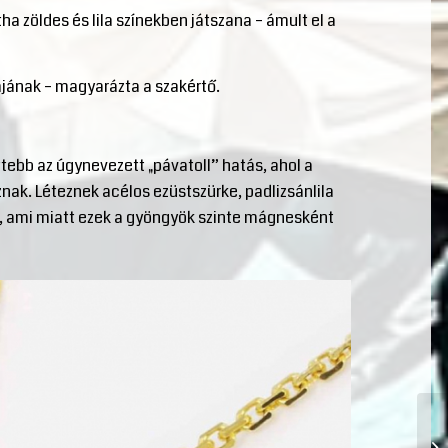
tha zöldes és lila színekben játszana – ámult el a
iájának – magyarázta a szakértő.
tebb az úgynevezett „pávatoll” hatás, ahol a
znak. Léteznek acélos ezüstszürke, padlizsánlila
az, ami miatt ezek a gyöngyök szinte mágnesként