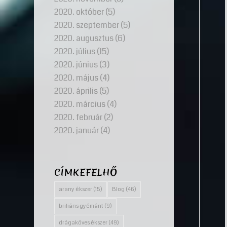
2020. október
(5)
2020. szeptember
(5)
2020. augusztus
(6)
2020. július
(15)
2020. június
(3)
2020. május
(4)
2020. április
(5)
2020. március
(4)
2020. február
(2)
2020. január
(4)
CÍMKEFELHŐ
arany ékszer
(15)
Blog
(46)
briliáns gyémánt
(9)
drágaköves ékszer
(49)