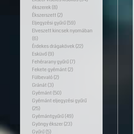
ékszerek
(8)
Ékszerszett
(2)
Eljegyzési gyűrű
(59)
Elveszett kincsek nyomában
(6)
Érdekes drágakövek
(22)
Esküvő
(9)
Fehérarany gyűrű
(7)
Fekete gyémánt
(2)
Fülbevaló
(2)
Gránát
(3)
Gyémánt
(50)
Gyémánt eljegyzési gyűrű
(25)
Gyémántgyűrű
(49)
Gyöngy ékszer
(23)
Gyűrű
(5)