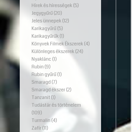
Hírek és hírességek
(5)
Jegygyűrű
(20)
Jeles ünnepek
(12)
Karikagyűrű
(5)
Karikagyűrűk
(1)
Könyvek Filmek Ékszerek
(4)
Különleges ékszerek
(24)
Nyaklánc
(1)
Rubin
(9)
Rubin gyűrű
(1)
Smaragd
(7)
Smaragd ékszer
(2)
Tanzanit
(1)
Tudástár és történelem
(109)
Turmalin
(4)
Zafír
(11)