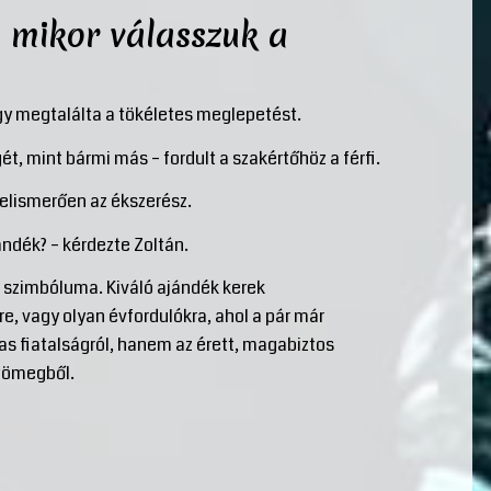
: mikor válasszuk a
gy megtalálta a tökéletes meglepetést.
t, mint bármi más – fordult a szakértőhöz a férfi.
 elismerően az ékszerész.
ndék? – kérdezte Zoltán.
s szimbóluma. Kiváló ajándék kerek
e, vagy olyan évfordulókra, ahol a pár már
as fiatalságról, hanem az érett, magabiztos
 tömegből.