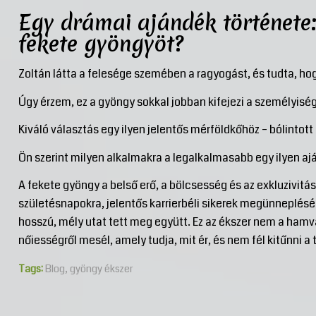
Egy drámai ajándék története
fekete gyöngyöt?
Zoltán látta a felesége szemében a ragyogást, és tudta, ho
Úgy érzem, ez a gyöngy sokkal jobban kifejezi a személyiségé
Kiváló választás egy ilyen jelentős mérföldkőhöz – bólintott
Ön szerint milyen alkalmakra a legalkalmasabb egy ilyen ajá
A fekete gyöngy a belső erő, a bölcsesség és az exkluzivitá
születésnapokra, jelentős karrierbéli sikerek megünneplésér
hosszú, mély utat tett meg együtt. Ez az ékszer nem a hamv
nőiességről mesél, amely tudja, mit ér, és nem fél kitűnni a
Tags:
Blog
,
gyöngy ékszer