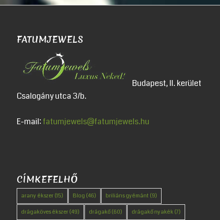
FATUMJEWELS
Budapest, II. kerület
Csalogány utca 3/b.
E-mail:
fatumjewels@fatumjewels.hu
CÍMKEFELHŐ
arany ékszer
(15)
Blog
(46)
briliáns gyémánt
(9)
drágaköves ékszer
(49)
drágakő
(60)
drágakő nyakék
(7)