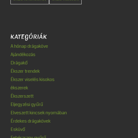
KATEGÓRIÁK
A hónap drágaköve
Ajándékozás
Drágakő
Ékszer trendek
Ékszer viselés kisokos
ékszerek
Ékszerszett
Eljegyzési gyűrű
Elveszett kincsek nyomában
Érdekes drágakövek
Esküvő
Fehérarany gyűrű