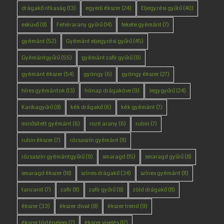
drágakő ritkaság
(13)
egyedi ékszer
(24)
Eljegyzési gyűrű
(40)
esküvő
(8)
Fehérarany gyűrű
(14)
fekete gyémánt
(7)
gyémánt
(52)
Gyémánt eljegyzési gyűrű
(45)
Gyémántgyűrű
(55)
gyémánt zafír gyűrű
(9)
gyémánt ékszer
(54)
gyöngy
(6)
gyöngy ékszer
(27)
híres gyémántok
(13)
hónap drágaköve
(9)
Jegygyűrű
(24)
Karikagyűrű
(8)
kék drágakő
(6)
kék gyémánt
(7)
minősített gyémánt
(6)
rozé arany
(6)
rubin
(7)
rubin ékszer
(7)
rózsaszín gyémánt
(11)
rózsaszín gyémántgyűrű
(9)
smaragd
(15)
smaragd gyűrű
(8)
smaragd ékszer
(18)
színes drágakő
(34)
színes gyémánt
(11)
tanzanit
(7)
zafír
(11)
zafír gyűrű
(8)
zöld drágakő
(11)
ékszer
(33)
ékszer divat
(8)
ékszer trend
(9)
ékszer történelem
(7)
ékszer viselés
(17)