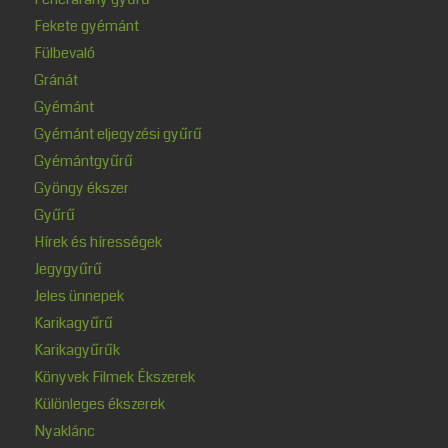
Fekete gyémánt
Fülbevaló
Gránát
Gyémánt
Gyémánt eljegyzési gyűrű
Gyémántgyűrű
Gyöngy ékszer
Gyűrű
Hírek és hírességek
Jegygyűrű
Jeles ünnepek
Karikagyűrű
Karikagyűrűk
Könyvek Filmek Ékszerek
Különleges ékszerek
Nyaklánc