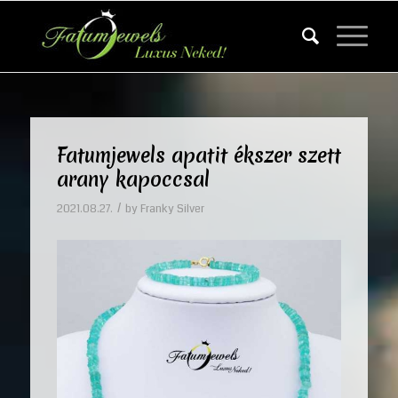
Fatumjewels apatit ékszer szett
arany kapoccsal
/
2021.08.27.
by
Franky Silver