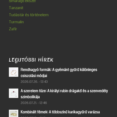
Smaragd ékszer
Tanzanit
Tudástár és történelem
Turmalin
Zafír
LEGUTÓBBI HÍREK
Rendhagyó formák: A gyémánt gyűrű különleges
csiszolási módjai
2026.07.26. - 13:43
A szerelem tüze: A királyi rubin drágakő és a szenvedély
szimbolikája
2026.07.21. - 12:46
Kombinált fémek: A többszínű karikagyűrű varázsa