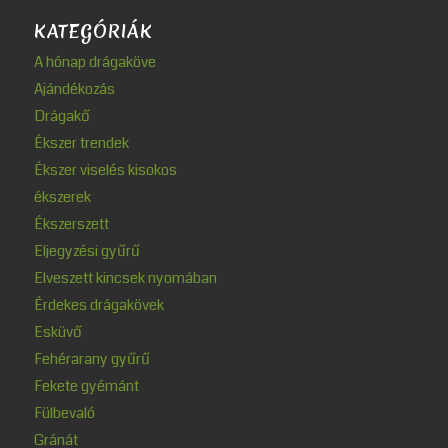
KATEGÓRIÁK
A hónap drágaköve
Ajándékozás
Drágakő
Ékszer trendek
Ékszer viselés kisokos
ékszerek
Ékszerszett
Eljegyzési gyűrű
Elveszett kincsek nyomában
Érdekes drágakövek
Esküvő
Fehérarany gyűrű
Fekete gyémánt
Fülbevaló
Gránát