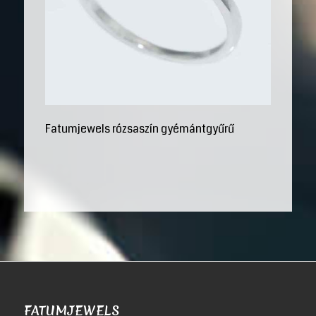
Fatumjewels rózsaszín gyémántgyűrű
FATUMJEWELS