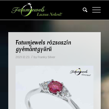
Fatumjewels rózsaszín
gyémántgyűrű
/
2021.12.23.
by
Franky Silver