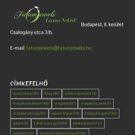
Budapest, II. kerület
Csalogány utca 3/b.
E-mail:
fatumjewels@fatumjewels.hu
CÍMKEFELHŐ
arany ékszer
(15)
Blog
(46)
briliáns gyémánt
(9)
drágaköves ékszer
(49)
drágakő
(60)
drágakő nyakék
(7)
drágakő ritkaság
(13)
egyedi ékszer
(24)
Eljegyzési gyűrű
(40)
esküvő
(8)
Fehérarany gyűrű
(14)
fekete gyémánt
(7)
gyémánt
(52)
Gyémánt eljegyzési gyűrű
(45)