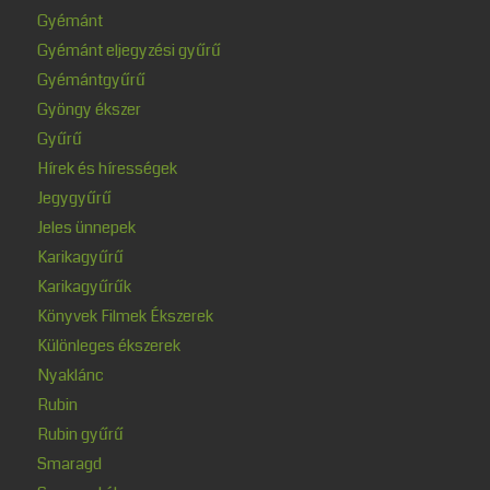
Gyémánt
Gyémánt eljegyzési gyűrű
Gyémántgyűrű
Gyöngy ékszer
Gyűrű
Hírek és hírességek
Jegygyűrű
Jeles ünnepek
Karikagyűrű
Karikagyűrűk
Könyvek Filmek Ékszerek
Különleges ékszerek
Nyaklánc
Rubin
Rubin gyűrű
Smaragd