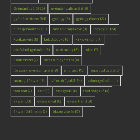
Gyémántgyűrű
(55)
gyémánt zafír gyűrű
(9)
gyémánt ékszer
(54)
gyöngy
(6)
gyöngy ékszer
(27)
híres gyémántok
(13)
hónap drágaköve
(9)
Jegygyűrű
(24)
Karikagyűrű
(8)
kék drágakő
(6)
kék gyémánt
(7)
minősített gyémánt
(6)
rozé arany
(6)
rubin
(7)
rubin ékszer
(7)
rózsaszín gyémánt
(11)
rózsaszín gyémántgyűrű
(9)
smaragd
(15)
smaragd gyűrű
(8)
smaragd ékszer
(18)
színes drágakő
(34)
színes gyémánt
(11)
tanzanit
(7)
zafír
(11)
zafír gyűrű
(8)
zöld drágakő
(11)
ékszer
(33)
ékszer divat
(8)
ékszer trend
(9)
ékszer történelem
(7)
ékszer viselés
(17)