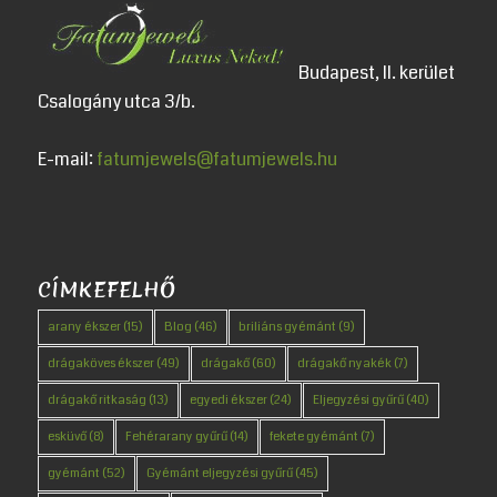
Budapest, II. kerület
Csalogány utca 3/b.
E-mail:
fatumjewels@fatumjewels.hu
CÍMKEFELHŐ
arany ékszer
(15)
Blog
(46)
briliáns gyémánt
(9)
drágaköves ékszer
(49)
drágakő
(60)
drágakő nyakék
(7)
drágakő ritkaság
(13)
egyedi ékszer
(24)
Eljegyzési gyűrű
(40)
esküvő
(8)
Fehérarany gyűrű
(14)
fekete gyémánt
(7)
gyémánt
(52)
Gyémánt eljegyzési gyűrű
(45)