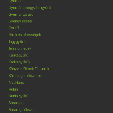
Gyémánt
Gyémánt eljegyzési gyűrű
Gyémántgyűrű
Gyöngy ékszer
Gyűrű
Hírek és hírességek
Jegygyűrű
Jeles ünnepek
Karikagyűrű
Karikagyűrűk
Könyvek Filmek Ékszerek
Különleges ékszerek
Nyaklánc
Rubin
Rubin gyűrű
Smaragd
Smaragd ékszer