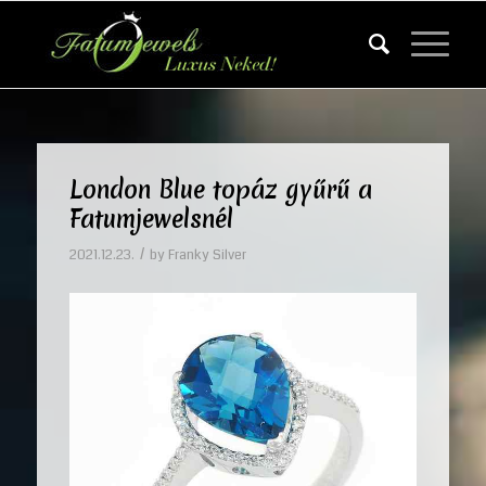
London Blue topáz gyűrű a
Fatumjewelsnél
/
2021.12.23.
by
Franky Silver