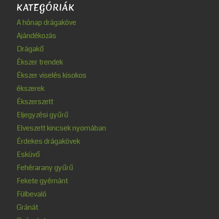
KATEGÓRIÁK
A hónap drágaköve
Ajándékozás
Drágakő
Ékszer trendek
Ékszer viselés kisokos
ékszerek
Ékszerszett
Eljegyzési gyűrű
Elveszett kincsek nyomában
Érdekes drágakövek
Esküvő
Fehérarany gyűrű
Fekete gyémánt
Fülbevaló
Gránát