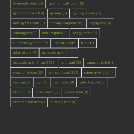
Gyémántgyűrű
(55)
gyémánt zafír gyűrű
(9)
gyémánt ékszer
(54)
gyöngy
(6)
gyöngy ékszer
(27)
híres gyémántok
(13)
hónap drágaköve
(9)
Jegygyűrű
(24)
Karikagyűrű
(8)
kék drágakő
(6)
kék gyémánt
(7)
minősített gyémánt
(6)
rozé arany
(6)
rubin
(7)
rubin ékszer
(7)
rózsaszín gyémánt
(11)
rózsaszín gyémántgyűrű
(9)
smaragd
(15)
smaragd gyűrű
(8)
smaragd ékszer
(18)
színes drágakő
(34)
színes gyémánt
(11)
tanzanit
(7)
zafír
(11)
zafír gyűrű
(8)
zöld drágakő
(11)
ékszer
(33)
ékszer divat
(8)
ékszer trend
(9)
ékszer történelem
(7)
ékszer viselés
(17)