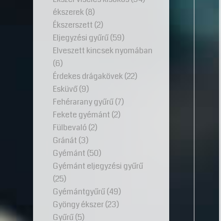
ékszerek
(8)
Ékszerszett
(2)
Eljegyzési gyűrű
(59)
Elveszett kincsek nyomában
(6)
Érdekes drágakövek
(22)
Esküvő
(9)
Fehérarany gyűrű
(7)
Fekete gyémánt
(2)
Fülbevaló
(2)
Gránát
(3)
Gyémánt
(50)
Gyémánt eljegyzési gyűrű
(25)
Gyémántgyűrű
(49)
Gyöngy ékszer
(23)
Gyűrű
(5)