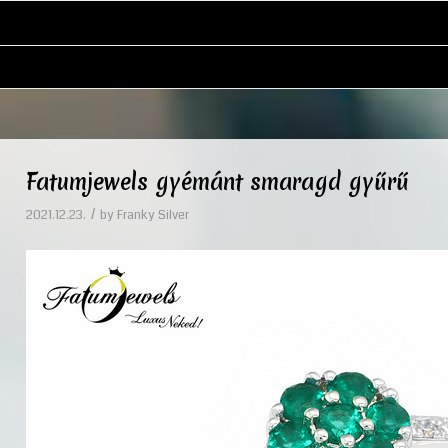
Fatumjewels gyémánt smaragd gyűrű
/
2021.12.23.
by
Franky Silver