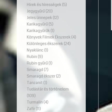
Hírek és hírességek
(5)
Jegygyűrű
(20)
Jeles ünnepek
(12)
Karikagyűrű
(5)
Karikagyűrűk
(1)
Könyvek Filmek Ékszerek
(4)
Különleges ékszerek
(24)
Nyaklánc
(1)
Rubin
(9)
Rubin gyűrű
(1)
Smaragd
(7)
Smaragd ékszer
(2)
Tanzanit
(1)
Tudástár és történelem
(109)
Turmalin
(4)
Zafír
(11)