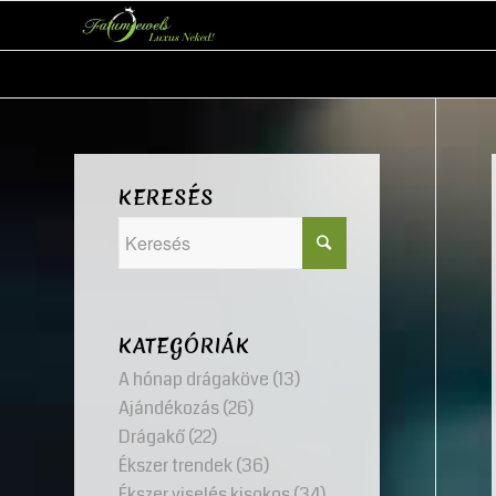
KERESÉS
KATEGÓRIÁK
A hónap drágaköve
(13)
Ajándékozás
(26)
Drágakő
(22)
Ékszer trendek
(36)
Ékszer viselés kisokos
(34)