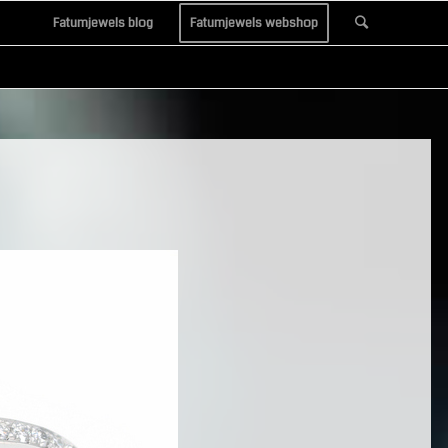
Fatumjewels blog
Fatumjewels webshop