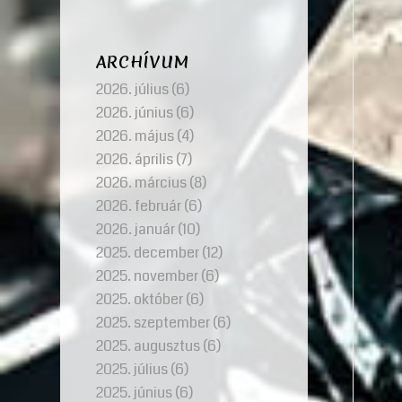
ARCHÍVUM
2026. július
(6)
2026. június
(6)
2026. május
(4)
2026. április
(7)
2026. március
(8)
2026. február
(6)
2026. január
(10)
2025. december
(12)
2025. november
(6)
2025. október
(6)
2025. szeptember
(6)
2025. augusztus
(6)
2025. július
(6)
2025. június
(6)