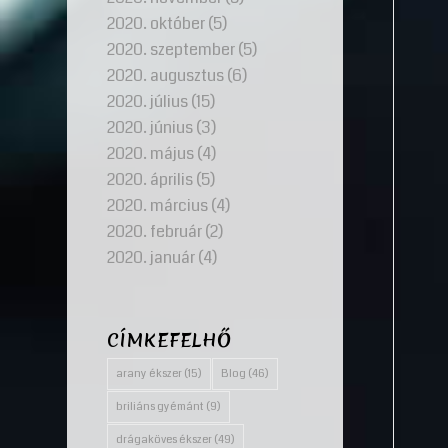
2020. október
(5)
2020. szeptember
(5)
2020. augusztus
(6)
2020. július
(15)
2020. június
(3)
2020. május
(4)
2020. április
(5)
2020. március
(4)
2020. február
(2)
2020. január
(4)
CÍMKEFELHŐ
arany ékszer
(15)
Blog
(46)
briliáns gyémánt
(9)
drágaköves ékszer
(49)