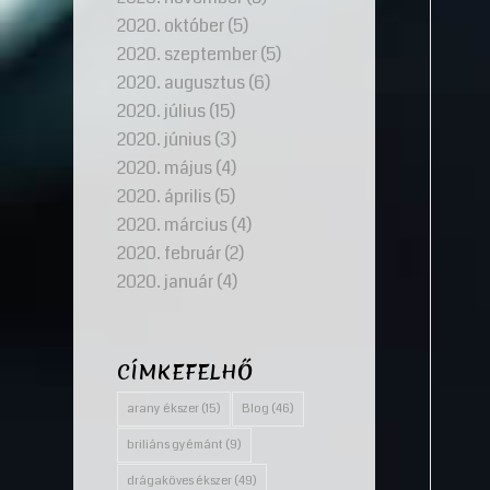
2020. október
(5)
2020. szeptember
(5)
2020. augusztus
(6)
2020. július
(15)
2020. június
(3)
2020. május
(4)
2020. április
(5)
2020. március
(4)
2020. február
(2)
2020. január
(4)
CÍMKEFELHŐ
arany ékszer
(15)
Blog
(46)
briliáns gyémánt
(9)
drágaköves ékszer
(49)