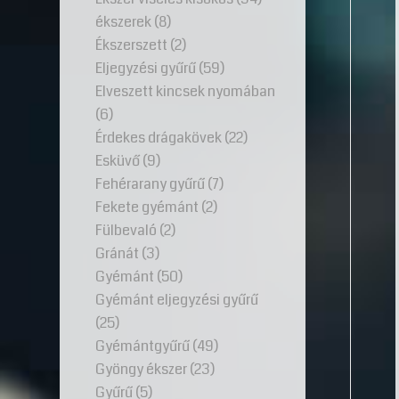
ékszerek
(8)
Ékszerszett
(2)
Eljegyzési gyűrű
(59)
Elveszett kincsek nyomában
(6)
Érdekes drágakövek
(22)
Esküvő
(9)
Fehérarany gyűrű
(7)
Fekete gyémánt
(2)
Fülbevaló
(2)
Gránát
(3)
Gyémánt
(50)
Gyémánt eljegyzési gyűrű
(25)
Gyémántgyűrű
(49)
Gyöngy ékszer
(23)
Gyűrű
(5)