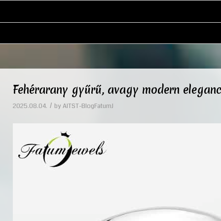
Fehérarany gyűrű, avagy modern eleganci
/
2025.08.04.
by
AITST-BlogFatumJ