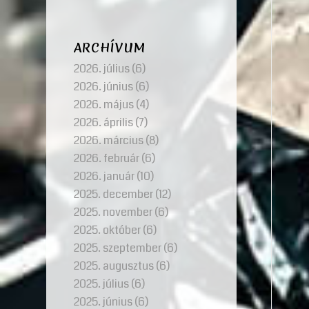
ARCHÍVUM
2026. július
(6)
2026. június
(6)
2026. május
(4)
2026. április
(7)
2026. március
(8)
2026. február
(6)
2026. január
(10)
2025. december
(12)
2025. november
(6)
2025. október
(6)
2025. szeptember
(6)
2025. augusztus
(6)
2025. július
(6)
2025. június
(6)