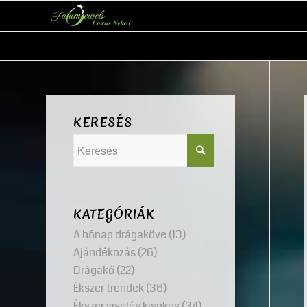
KERESÉS
KATEGÓRIÁK
A hónap drágaköve
(13)
Ajándékozás
(26)
Drágakő
(22)
Ékszer trendek
(36)
Ékszer viselés kisokos
(34)