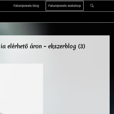
Fatumjewels blog
Fatumjewels webshop
a elérhető áron – ekszerblog (3)