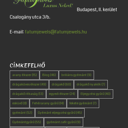
Budapest, II. kerület
Csalogány utca 3/b.
E-mail:
fatumjewels@fatumjewels.hu
CÍMKEFELHŐ
arany ékszer
(15)
Blog
(46)
briliáns gyémánt
(9)
drágaköves ékszer
(49)
drágakő
(60)
drágakő nyakék
(7)
drágakő ritkaság
(13)
egyedi ékszer
(24)
Eljegyzési gyűrű
(40)
esküvő
(8)
Fehérarany gyűrű
(14)
fekete gyémánt
(7)
gyémánt
(52)
Gyémánt eljegyzési gyűrű
(45)
Gyémántgyűrű
(55)
gyémánt zafír gyűrű
(9)