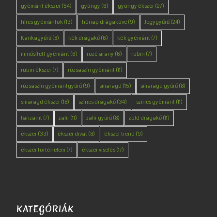
gyémánt ékszer
(54)
gyöngy
(6)
gyöngy ékszer
(27)
híres gyémántok
(13)
hónap drágaköve
(9)
Jegygyűrű
(24)
Karikagyűrű
(8)
kék drágakő
(6)
kék gyémánt
(7)
minősített gyémánt
(6)
rozé arany
(6)
rubin
(7)
rubin ékszer
(7)
rózsaszín gyémánt
(11)
rózsaszín gyémántgyűrű
(9)
smaragd
(15)
smaragd gyűrű
(8)
smaragd ékszer
(18)
színes drágakő
(34)
színes gyémánt
(11)
tanzanit
(7)
zafír
(11)
zafír gyűrű
(8)
zöld drágakő
(11)
ékszer
(33)
ékszer divat
(8)
ékszer trend
(9)
ékszer történelem
(7)
ékszer viselés
(17)
KATEGÓRIÁK