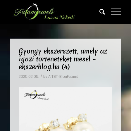
Gyongy ekszerszett, amely az
igazi torteneteket mesel –
ekszerblog.hu (4)
/
2025.02.05.
by
AITST-BlogFatumJ