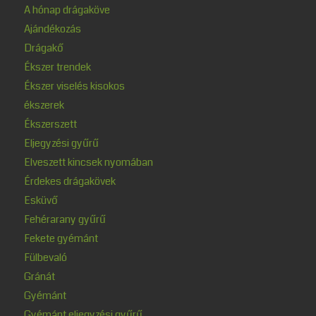
A hónap drágaköve
Ajándékozás
Drágakő
Ékszer trendek
Ékszer viselés kisokos
ékszerek
Ékszerszett
Eljegyzési gyűrű
Elveszett kincsek nyomában
Érdekes drágakövek
Esküvő
Fehérarany gyűrű
Fekete gyémánt
Fülbevaló
Gránát
Gyémánt
Gyémánt eljegyzési gyűrű