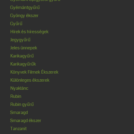
Gyémántgyűrű
Gyöngy ékszer
Gyűrű
Hírek és hírességek
Jegygyűrű
Jeles ünnepek
Karikagyűrű
Karikagyűrűk
Könyvek Filmek Ékszerek
Különleges ékszerek
Nyaklánc
Rubin
Rubin gyűrű
Smaragd
Smaragd ékszer
Tanzanit