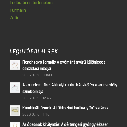
Tudástár és történelem
Turmalin
Zafír
LEGUTÓBBI HÍREK
Rendhagyó formák: A gyémánt gyűrű különleges
csiszolási módjai
2026.07.26. - 13:43
A szerelem tüze: A királyi rubin drágakő és a szenvedély
szimbolikája
2026.07.21. - 12:46
Kombinált fémek: A többszínű karikagyűrű varázsa
2026.07.16. - 11:10
Az óceánok királynője: A déltengeri gyöngy ékszer