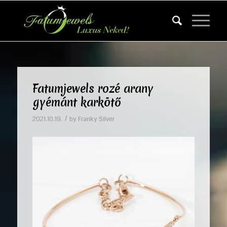
Fatumjewels rozé arany
gyémánt karkötő
/
2021.10.19.
by
Franky Silver