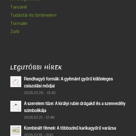
Tanzanit
Tudástár és történelem
Turmalin
Zafír
LEGUTÓBBI HÍREK
Rendhagyó formák: A gyémánt gyűrű különleges
csiszolási módjai
2026.07.26. - 13:43
A szerelem tüze: A királyi rubin drágakő és a szenvedély
szimbolikája
2026.07.21. - 12:46
Kombinált fémek: A többszínű karikagyűrű varázsa
2026.07.16. - 11:10