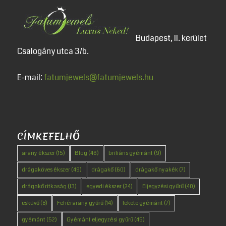
Budapest, II. kerület
Csalogány utca 3/b.
E-mail:
fatumjewels@fatumjewels.hu
CÍMKEFELHŐ
arany ékszer
(15)
Blog
(46)
briliáns gyémánt
(9)
drágaköves ékszer
(49)
drágakő
(60)
drágakő nyakék
(7)
drágakő ritkaság
(13)
egyedi ékszer
(24)
Eljegyzési gyűrű
(40)
esküvő
(8)
Fehérarany gyűrű
(14)
fekete gyémánt
(7)
gyémánt
(52)
Gyémánt eljegyzési gyűrű
(45)