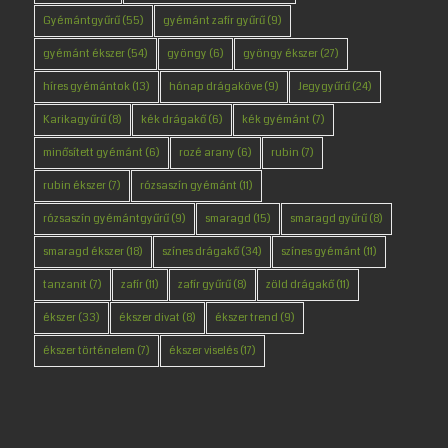
Gyémántgyűrű
(55)
gyémánt zafír gyűrű
(9)
gyémánt ékszer
(54)
gyöngy
(6)
gyöngy ékszer
(27)
híres gyémántok
(13)
hónap drágaköve
(9)
Jegygyűrű
(24)
Karikagyűrű
(8)
kék drágakő
(6)
kék gyémánt
(7)
minősített gyémánt
(6)
rozé arany
(6)
rubin
(7)
rubin ékszer
(7)
rózsaszín gyémánt
(11)
rózsaszín gyémántgyűrű
(9)
smaragd
(15)
smaragd gyűrű
(8)
smaragd ékszer
(18)
színes drágakő
(34)
színes gyémánt
(11)
tanzanit
(7)
zafír
(11)
zafír gyűrű
(8)
zöld drágakő
(11)
ékszer
(33)
ékszer divat
(8)
ékszer trend
(9)
ékszer történelem
(7)
ékszer viselés
(17)