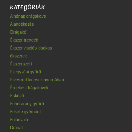
KATEGÓRIÁK
A hónap drágaköve
Ajándékozás
Drágakő
Ékszer trendek
Ékszer viselés kisokos
ékszerek
Ékszerszett
Eljegyzési gyűrű
Elveszett kincsek nyomában
Érdekes drágakövek
Esküvő
Fehérarany gyűrű
Fekete gyémánt
Fülbevaló
Gránát