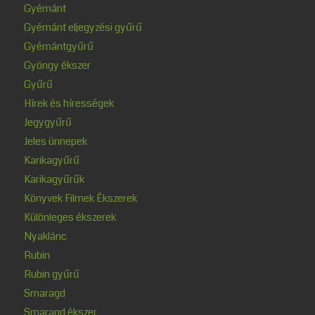
Gyémánt
Gyémánt eljegyzési gyűrű
Gyémántgyűrű
Gyöngy ékszer
Gyűrű
Hírek és hírességek
Jegygyűrű
Jeles ünnepek
Karikagyűrű
Karikagyűrűk
Könyvek Filmek Ékszerek
Különleges ékszerek
Nyaklánc
Rubin
Rubin gyűrű
Smaragd
Smaragd ékszer