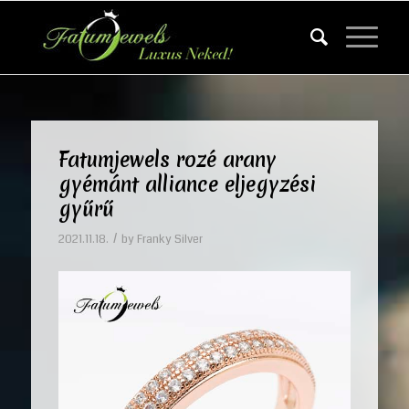
Fatumjewels rozé arany
gyémánt alliance eljegyzési
gyűrű
/
2021.11.18.
by
Franky Silver