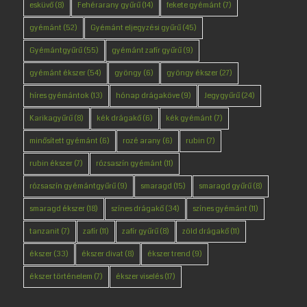
esküvő
(8)
Fehérarany gyűrű
(14)
fekete gyémánt
(7)
gyémánt
(52)
Gyémánt eljegyzési gyűrű
(45)
Gyémántgyűrű
(55)
gyémánt zafír gyűrű
(9)
gyémánt ékszer
(54)
gyöngy
(6)
gyöngy ékszer
(27)
híres gyémántok
(13)
hónap drágaköve
(9)
Jegygyűrű
(24)
Karikagyűrű
(8)
kék drágakő
(6)
kék gyémánt
(7)
minősített gyémánt
(6)
rozé arany
(6)
rubin
(7)
rubin ékszer
(7)
rózsaszín gyémánt
(11)
rózsaszín gyémántgyűrű
(9)
smaragd
(15)
smaragd gyűrű
(8)
smaragd ékszer
(18)
színes drágakő
(34)
színes gyémánt
(11)
tanzanit
(7)
zafír
(11)
zafír gyűrű
(8)
zöld drágakő
(11)
ékszer
(33)
ékszer divat
(8)
ékszer trend
(9)
ékszer történelem
(7)
ékszer viselés
(17)