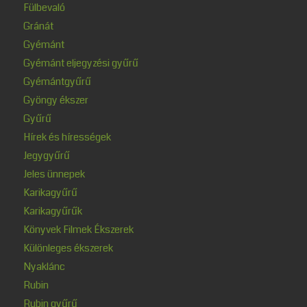
Fülbevaló
Gránát
Gyémánt
Gyémánt eljegyzési gyűrű
Gyémántgyűrű
Gyöngy ékszer
Gyűrű
Hírek és hírességek
Jegygyűrű
Jeles ünnepek
Karikagyűrű
Karikagyűrűk
Könyvek Filmek Ékszerek
Különleges ékszerek
Nyaklánc
Rubin
Rubin gyűrű