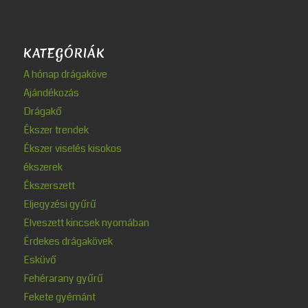
KATEGÓRIÁK
A hónap drágaköve
Ajándékozás
Drágakő
Ékszer trendek
Ékszer viselés kisokos
ékszerek
Ékszerszett
Eljegyzési gyűrű
Elveszett kincsek nyomában
Érdekes drágakövek
Esküvő
Fehérarany gyűrű
Fekete gyémánt