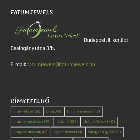
FATUMJEWELS
Budapest, II. kerület
Csalogány utca 3/b.
E-mail:
fatumjewels@fatumjewels.hu
CÍMKEFELHŐ
arany ékszer
(15)
Blog
(46)
briliáns gyémánt
(9)
drágaköves ékszer
(49)
drágakő
(60)
drágakő nyakék
(7)
drágakő ritkaság
(13)
egyedi ékszer
(24)
Eljegyzési gyűrű
(40)