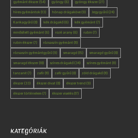
gyémánt ékszer
(54)
gyöngy
(6)
gyöngy ékszer
(27)
híres gyémántok
(13)
hónap drágaköve
(9)
Jegygyűrű
(24)
Karikagyűrű
(8)
kék drágakő
(6)
kék gyémánt
(7)
minősített gyémánt
(6)
rozé arany
(6)
rubin
(7)
rubin ékszer
(7)
rózsaszín gyémánt
(11)
rózsaszín gyémántgyűrű
(9)
smaragd
(15)
smaragd gyűrű
(8)
smaragd ékszer
(18)
színes drágakő
(34)
színes gyémánt
(11)
tanzanit
(7)
zafír
(11)
zafír gyűrű
(8)
zöld drágakő
(11)
ékszer
(33)
ékszer divat
(8)
ékszer trend
(9)
ékszer történelem
(7)
ékszer viselés
(17)
KATEGÓRIÁK