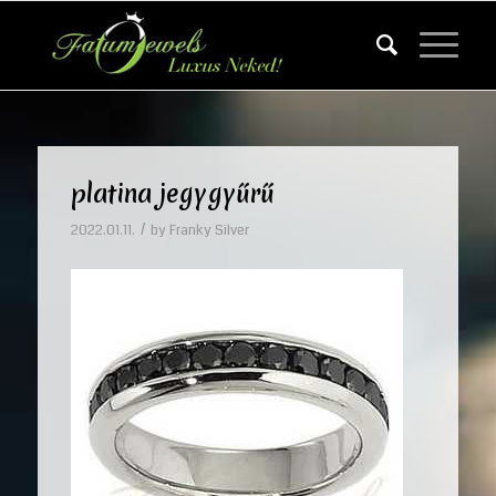
platina jegygyűrű
/
2022.01.11.
by
Franky Silver