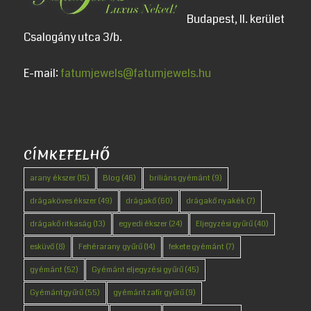
Budapest, II. kerület
Csalogány utca 3/b.
E-mail:
fatumjewels@fatumjewels.hu
CÍMKEFELHŐ
arany ékszer
(15)
Blog
(46)
briliáns gyémánt
(9)
drágaköves ékszer
(49)
drágakő
(60)
drágakő nyakék
(7)
drágakő ritkaság
(13)
egyedi ékszer
(24)
Eljegyzési gyűrű
(40)
esküvő
(8)
Fehérarany gyűrű
(14)
fekete gyémánt
(7)
gyémánt
(52)
Gyémánt eljegyzési gyűrű
(45)
Gyémántgyűrű
(55)
gyémánt zafír gyűrű
(9)