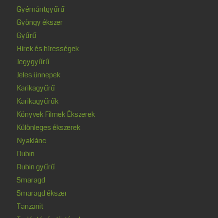
Gyémántgyűrű
Gyöngy ékszer
Gyűrű
Hírek és hírességek
Jegygyűrű
Jeles ünnepek
Karikagyűrű
Karikagyűrűk
Könyvek Filmek Ékszerek
Különleges ékszerek
Nyaklánc
Rubin
Rubin gyűrű
Smaragd
Smaragd ékszer
Tanzanit