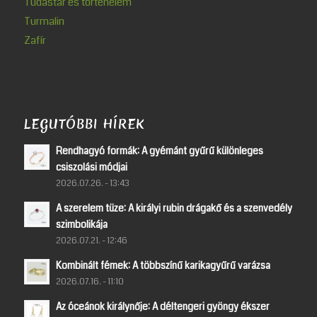
Tudástár és történelem
Turmalin
Zafír
LEGUTÓBBI HÍREK
Rendhagyó formák: A gyémánt gyűrű különleges
csiszolási módjai
2026.07.26. - 13:43
A szerelem tüze: A királyi rubin drágakő és a szenvedély
szimbolikája
2026.07.21. - 12:46
Kombinált fémek: A többszínű karikagyűrű varázsa
2026.07.16. - 11:10
Az óceánok királynője: A déltengeri gyöngy ékszer