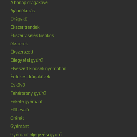
A hónap drágaköve
Ajándékozás
Drágakő
Ékszer trendek
Ékszer viselés kisokos
ékszerek
Ékszerszett
Eljegyzési gyűrű
Elveszett kincsek nyomában
Érdekes drágakövek
Esküvő
Fehérarany gyűrű
Fekete gyémánt
Fülbevaló
Gránát
Gyémánt
Gyémánt eljegyzési gyűrű