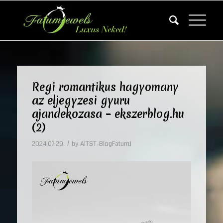
Regi romantikus hagyomany
az eljegyzesi gyuru
ajandekozasa – ekszerblog.hu
(2)
/
2024.07.29.
by
AITST-BlogFatumJ