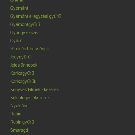
Gyémánt
Gyémánt eljegyzési gyűrű
Gyémántgyűrű
Gyöngy ékszer
Gyűrű
Hírek és hírességek
Jegygyűrű
Jeles ünnepek
Karikagyűrű
Karikagyűrűk
Könyvek Filmek Ékszerek
Különleges ékszerek
Nyaklánc
Rubin
Rubin gyűrű
Smaragd