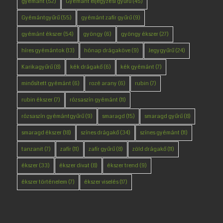
gyémánt
(52)
Gyémánt eljegyzési gyűrű
(45)
Gyémántgyűrű
(55)
gyémánt zafír gyűrű
(9)
gyémánt ékszer
(54)
gyöngy
(6)
gyöngy ékszer
(27)
híres gyémántok
(13)
hónap drágaköve
(9)
Jegygyűrű
(24)
Karikagyűrű
(8)
kék drágakő
(6)
kék gyémánt
(7)
minősített gyémánt
(6)
rozé arany
(6)
rubin
(7)
rubin ékszer
(7)
rózsaszín gyémánt
(11)
rózsaszín gyémántgyűrű
(9)
smaragd
(15)
smaragd gyűrű
(8)
smaragd ékszer
(18)
színes drágakő
(34)
színes gyémánt
(11)
tanzanit
(7)
zafír
(11)
zafír gyűrű
(8)
zöld drágakő
(11)
ékszer
(33)
ékszer divat
(8)
ékszer trend
(9)
ékszer történelem
(7)
ékszer viselés
(17)