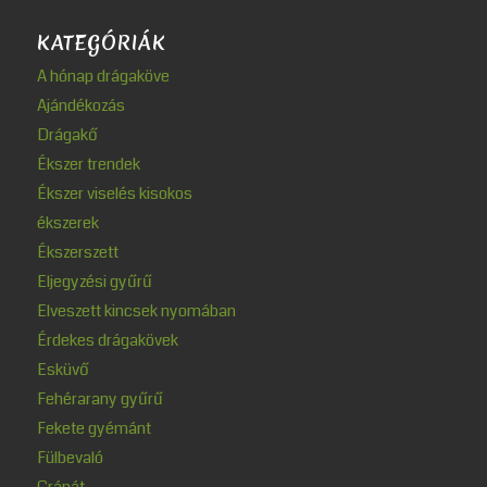
KATEGÓRIÁK
A hónap drágaköve
Ajándékozás
Drágakő
Ékszer trendek
Ékszer viselés kisokos
ékszerek
Ékszerszett
Eljegyzési gyűrű
Elveszett kincsek nyomában
Érdekes drágakövek
Esküvő
Fehérarany gyűrű
Fekete gyémánt
Fülbevaló
Gránát