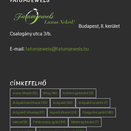
FATUMJEWELS
Budapest, II. kerület
Csalogány utca 3/b.
E-mail:
fatumjewels@fatumjewels.hu
CÍMKEFELHŐ
arany ékszer
(15)
Blog
(46)
briliáns gyémánt
(9)
drágaköves ékszer
(49)
drágakő
(60)
drágakő nyakék
(7)
drágakő ritkaság
(13)
egyedi ékszer
(24)
Eljegyzési gyűrű
(40)
esküvő
(8)
Fehérarany gyűrű
(14)
fekete gyémánt
(7)