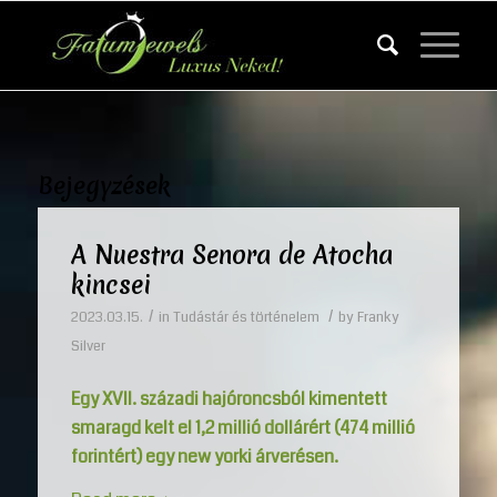
Bejegyzések
A Nuestra Senora de Atocha
kincsei
/
/
2023.03.15.
in
Tudástár és történelem
by
Franky
Silver
Egy XVII. századi hajóroncsból kimentett
smaragd kelt el 1,2 millió dollárért (474 millió
forintért) egy new yorki árverésen.