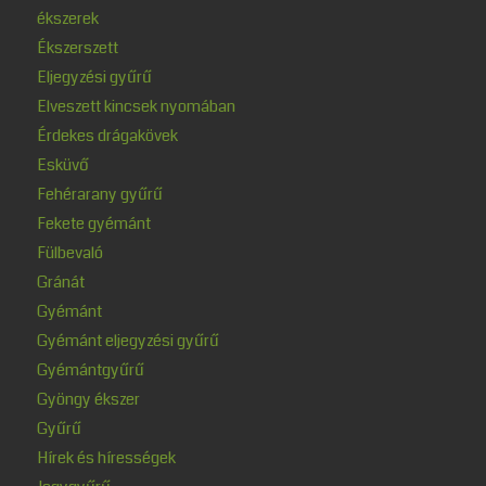
ékszerek
Ékszerszett
Eljegyzési gyűrű
Elveszett kincsek nyomában
Érdekes drágakövek
Esküvő
Fehérarany gyűrű
Fekete gyémánt
Fülbevaló
Gránát
Gyémánt
Gyémánt eljegyzési gyűrű
Gyémántgyűrű
Gyöngy ékszer
Gyűrű
Hírek és hírességek