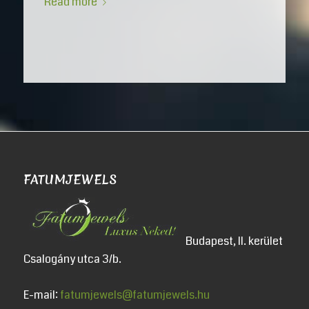
Read more
FATUMJEWELS
Budapest, II. kerület
Csalogány utca 3/b.
E-mail:
fatumjewels@fatumjewels.hu