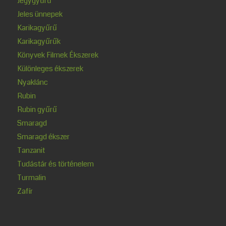
Jegygyűrű
Jeles ünnepek
Karikagyűrű
Karikagyűrűk
Könyvek Filmek Ékszerek
Különleges ékszerek
Nyaklánc
Rubin
Rubin gyűrű
Smaragd
Smaragd ékszer
Tanzanit
Tudástár és történelem
Turmalin
Zafír