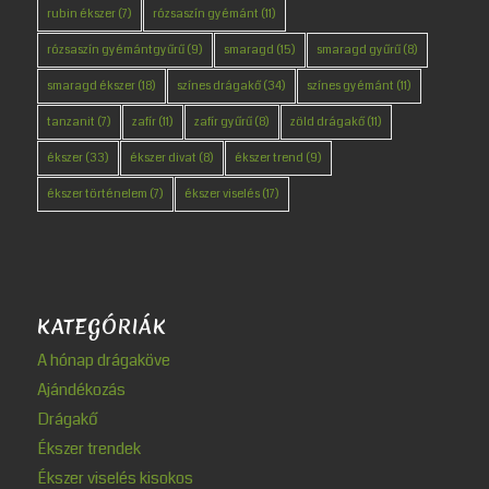
rubin ékszer
(7)
rózsaszín gyémánt
(11)
rózsaszín gyémántgyűrű
(9)
smaragd
(15)
smaragd gyűrű
(8)
smaragd ékszer
(18)
színes drágakő
(34)
színes gyémánt
(11)
tanzanit
(7)
zafír
(11)
zafír gyűrű
(8)
zöld drágakő
(11)
ékszer
(33)
ékszer divat
(8)
ékszer trend
(9)
ékszer történelem
(7)
ékszer viselés
(17)
KATEGÓRIÁK
A hónap drágaköve
Ajándékozás
Drágakő
Ékszer trendek
Ékszer viselés kisokos