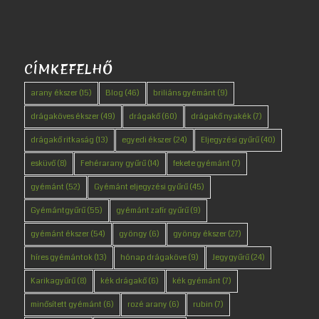
CÍMKEFELHŐ
arany ékszer
(15)
Blog
(46)
briliáns gyémánt
(9)
drágaköves ékszer
(49)
drágakő
(60)
drágakő nyakék
(7)
drágakő ritkaság
(13)
egyedi ékszer
(24)
Eljegyzési gyűrű
(40)
esküvő
(8)
Fehérarany gyűrű
(14)
fekete gyémánt
(7)
gyémánt
(52)
Gyémánt eljegyzési gyűrű
(45)
Gyémántgyűrű
(55)
gyémánt zafír gyűrű
(9)
gyémánt ékszer
(54)
gyöngy
(6)
gyöngy ékszer
(27)
híres gyémántok
(13)
hónap drágaköve
(9)
Jegygyűrű
(24)
Karikagyűrű
(8)
kék drágakő
(6)
kék gyémánt
(7)
minősített gyémánt
(6)
rozé arany
(6)
rubin
(7)