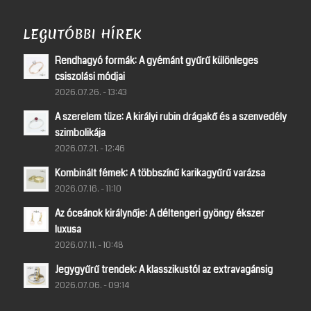
LEGUTÓBBI HÍREK
Rendhagyó formák: A gyémánt gyűrű különleges
csiszolási módjai
2026.07.26. - 13:43
A szerelem tüze: A királyi rubin drágakő és a szenvedély
szimbolikája
2026.07.21. - 12:46
Kombinált fémek: A többszínű karikagyűrű varázsa
2026.07.16. - 11:10
Az óceánok királynője: A déltengeri gyöngy ékszer
luxusa
2026.07.11. - 10:48
Jegygyűrű trendek: A klasszikustól az extravagánsig
2026.07.06. - 09:14