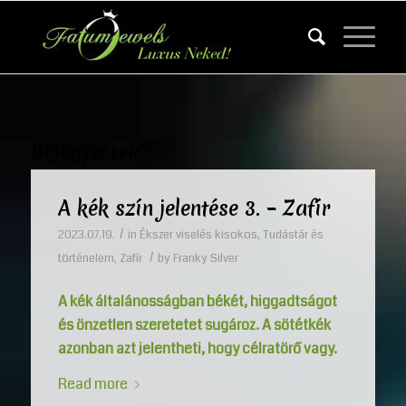
Bejegyzések
A kék szín jelentése 3. – Zafír
/
2023.07.19.
in
Ékszer viselés kisokos
,
Tudástár és
/
történelem
,
Zafír
by
Franky Silver
A kék általánosságban békét, higgadtságot
és önzetlen szeretetet sugároz. A sötétkék
azonban azt jelentheti, hogy célratörő vagy.
Read more