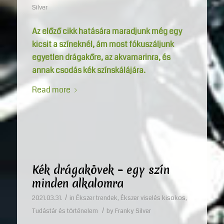
Silver
Az előző cikk hatására maradjunk még egy
kicsit a színeknél, ám most fókuszáljunk
egyetlen drágakőre, az akvamarinra, és
annak csodás kék színskálájára.
Read more
Kék drágakövek – egy szín
minden alkalomra
/
2021.03.31.
in
Ékszer trendek
,
Ékszer viselés kisokos
,
/
Tudástár és történelem
by
Franky Silver