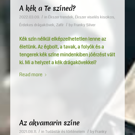
A kék a Te színed?
/
2022.03.09.
in
Ékszer trendek
,
Ékszer viselés kisokos
,
/
Érdekes drágakövek
,
Zafír
by
Franky Silver
Kék szín nélkül elképzelhetetlen lenne az
életünk. Az égbolt, a tavak, a folyók és a
tengerek kék színe mindenkiben jóérzést vált
ki. Mi a helyzet a kék drágakövekkel?
Read more
Az akvamarin színe
/
/
2021.08.11.
in
Tudástár és történelem
by
Franky