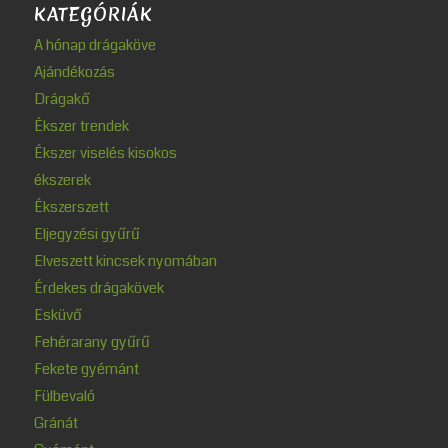
KATEGÓRIÁK
A hónap drágaköve
Ajándékozás
Drágakő
Ékszer trendek
Ékszer viselés kisokos
ékszerek
Ékszerszett
Eljegyzési gyűrű
Elveszett kincsek nyomában
Érdekes drágakövek
Esküvő
Fehérarany gyűrű
Fekete gyémánt
Fülbevaló
Gránát