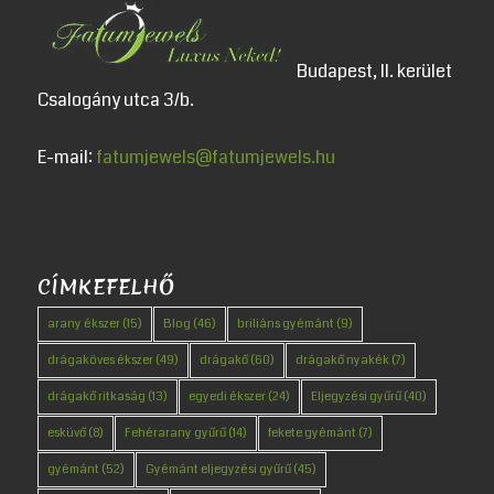
Budapest, II. kerület
Csalogány utca 3/b.
E-mail:
fatumjewels@fatumjewels.hu
CÍMKEFELHŐ
arany ékszer
(15)
Blog
(46)
briliáns gyémánt
(9)
drágaköves ékszer
(49)
drágakő
(60)
drágakő nyakék
(7)
drágakő ritkaság
(13)
egyedi ékszer
(24)
Eljegyzési gyűrű
(40)
esküvő
(8)
Fehérarany gyűrű
(14)
fekete gyémánt
(7)
gyémánt
(52)
Gyémánt eljegyzési gyűrű
(45)