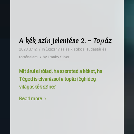
A kék szín jelentése 2. – Topáz
/
2023.07.12.
in
Ékszer viselés kisokos
,
Tudástár és
/
történelem
by
Franky Silver
Mit árul el rólad, ha szereted a kéket, ha
Téged is elvarázsol a topáz jéghideg
világoskék színe?
Read more