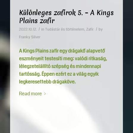
Különleges zafírok 5. – A Kings
Plains zafír
/
/
2022.10.12.
in
Tudástár és történelem
,
Zafír
by
Franky Silver
A Kings Plains zafír egy drágakő alapvető
eszményeit testesíti meg: valódi ritkaság,
lélegzetelállító szépség és mindennapi
tartósság. Éppen ezért ez a világ egyik
legkeresettebb drágaköve.
Read more