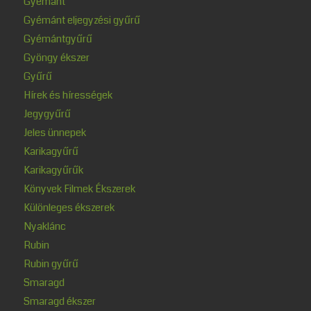
Gyémánt
Gyémánt eljegyzési gyűrű
Gyémántgyűrű
Gyöngy ékszer
Gyűrű
Hírek és hírességek
Jegygyűrű
Jeles ünnepek
Karikagyűrű
Karikagyűrűk
Könyvek Filmek Ékszerek
Különleges ékszerek
Nyaklánc
Rubin
Rubin gyűrű
Smaragd
Smaragd ékszer