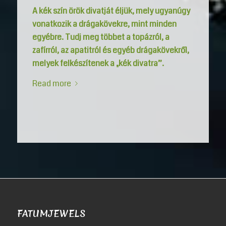
A kék szín örök divatját éljük, mely ugyanúgy
vonatkozik a drágakövekre, mint minden
egyébre. Tudj meg többet a topázról, a
zafírról, az apatitról és egyéb drágakövekről,
melyek felkészítenek a „kék divatra”.
Read more
FATUMJEWELS