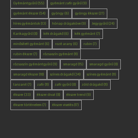
Gyémántgyűrű
(55)
gyémánt zafír gyűrű
(9)
gyémánt ékszer
(54)
gyöngy
(6)
gyöngy ékszer
(27)
híres gyémántok
(13)
hónap drágaköve
(9)
Jegygyűrű
(24)
Karikagyűrű
(8)
kék drágakő
(6)
kék gyémánt
(7)
minősített gyémánt
(6)
rozé arany
(6)
rubin
(7)
rubin ékszer
(7)
rózsaszín gyémánt
(11)
rózsaszín gyémántgyűrű
(9)
smaragd
(15)
smaragd gyűrű
(8)
smaragd ékszer
(18)
színes drágakő
(34)
színes gyémánt
(11)
tanzanit
(7)
zafír
(11)
zafír gyűrű
(8)
zöld drágakő
(11)
ékszer
(33)
ékszer divat
(8)
ékszer trend
(9)
ékszer történelem
(7)
ékszer viselés
(17)