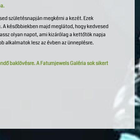
a.
esed születésnapján megkérni a kezét. Ezek
e. A későbbiekben majd meglátod, hogy kedvesed
lassz olyan napot, ami kizárólag a kettőtök napja
öbb alkalmatok lesz az évben az ünneplésre.
endő baklövésre. A Fatumjewels Galéria sok sikert