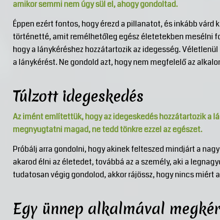
amikor semmi nem úgy sül el, ahogy gondoltad.
Éppen ezért fontos, hogy érezd a pillanatot, és inkább várd k
történetté, amit remélhetőleg egész életetekben mesélni 
hogy a lánykéréshez hozzátartozik az idegesség. Véletlenül
a lánykérést. Ne gondold azt, hogy nem megfelelő az alkalo
Túlzott idegeskedés
Az imént említettük, hogy az idegeskedés hozzátartozik a l
megnyugtatni magad, ne tedd tönkre ezzel az egészet.
Próbálj arra gondolni, hogy akinek felteszed mindjárt a nagy
akarod élni az életedet, továbbá az a személy, aki a legnag
tudatosan végig gondolod, akkor rájössz, hogy nincs miért
Egy ünnep alkalmával megkérn