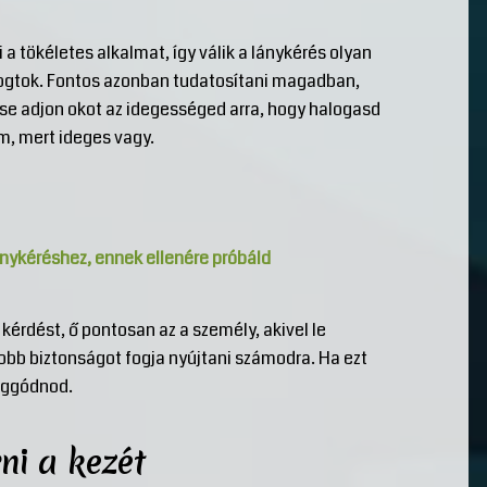
i a tökéletes alkalmat, így válik a lánykérés olyan
fogtok. Fontos azonban tudatosítani magadban,
 se adjon okot az idegességed arra, hogy halogasd
m, mert ideges vagy.
ánykéréshez, ennek ellenére próbáld
 kérdést, ő pontosan az a személy, akivel le
yobb biztonságot fogja nyújtani számodra. Ha ezt
 aggódnod.
i a kezét