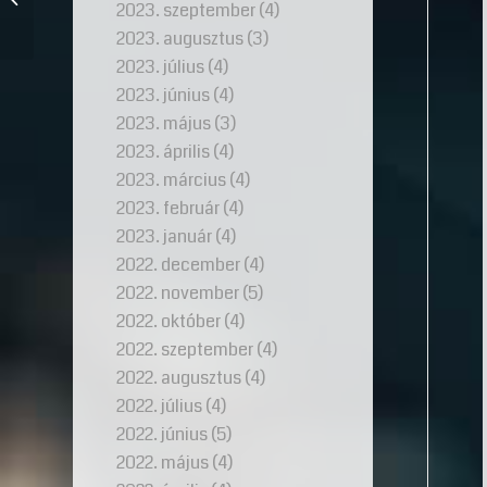
2023. szeptember
(4)
gyűrű trendek
2023. augusztus
(3)
2023. július
(4)
2023. június
(4)
2023. május
(3)
2023. április
(4)
2023. március
(4)
2023. február
(4)
2023. január
(4)
2022. december
(4)
2022. november
(5)
2022. október
(4)
2022. szeptember
(4)
2022. augusztus
(4)
2022. július
(4)
2022. június
(5)
2022. május
(4)