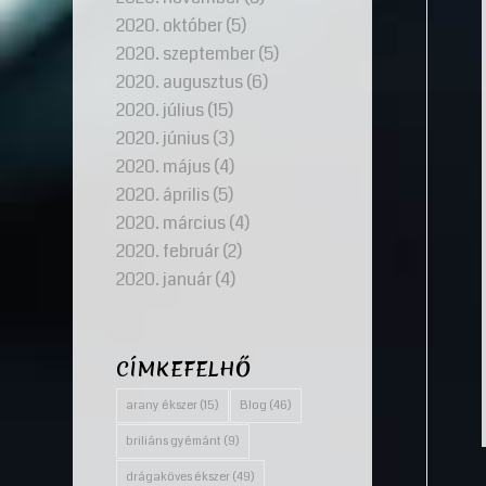
2020. október
(5)
2020. szeptember
(5)
2020. augusztus
(6)
2020. július
(15)
2020. június
(3)
2020. május
(4)
2020. április
(5)
2020. március
(4)
2020. február
(2)
2020. január
(4)
CÍMKEFELHŐ
arany ékszer
(15)
Blog
(46)
briliáns gyémánt
(9)
drágaköves ékszer
(49)