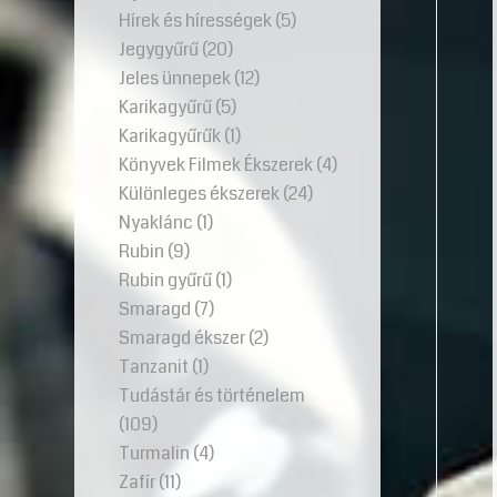
Hírek és hírességek
(5)
Jegygyűrű
(20)
Jeles ünnepek
(12)
Karikagyűrű
(5)
Karikagyűrűk
(1)
Könyvek Filmek Ékszerek
(4)
Különleges ékszerek
(24)
Nyaklánc
(1)
Rubin
(9)
Rubin gyűrű
(1)
Smaragd
(7)
Smaragd ékszer
(2)
Tanzanit
(1)
Tudástár és történelem
(109)
Turmalin
(4)
Zafír
(11)