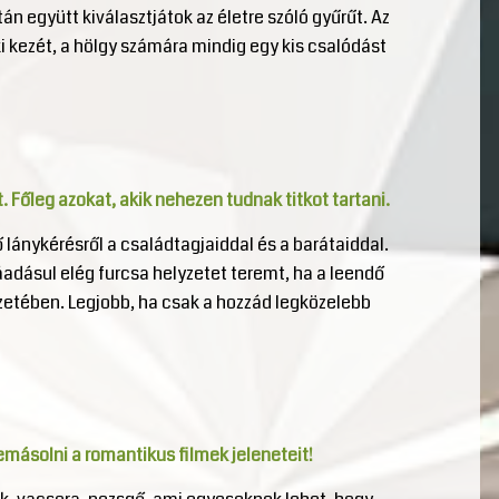
n együtt kiválasztjátok az életre szóló gyűrűt. Az
i kezét, a hölgy számára mindig egy kis csalódást
. Főleg azokat, akik nehezen tudnak titkot tartani.
 lánykérésről a családtagjaiddal és a barátaiddal.
áadásul elég furcsa helyzetet teremt, ha a leendő
etében. Legjobb, ha csak a hozzád legközelebb
lemásolni a romantikus filmek jeleneteit!