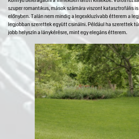
Könnyű beleragadni a filmekben látott klisékbe. Vörös rózs
szuper romantikus, mások számára viszont katasztrofális is 
előnyben. Talán nem mindig a legexkluzívabb étterem a legj
legjobban szerettek együtt csinálni. Például ha szerettek tú
jobb helyszín a lánykérésre, mint egy elegáns étterem.