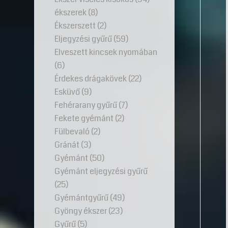
ékszerek
(8)
Ékszerszett
(2)
Eljegyzési gyűrű
(59)
Elveszett kincsek nyomában
(6)
Érdekes drágakövek
(22)
Esküvő
(9)
Fehérarany gyűrű
(7)
Fekete gyémánt
(2)
Fülbevaló
(2)
Gránát
(3)
Gyémánt
(50)
Gyémánt eljegyzési gyűrű
(25)
Gyémántgyűrű
(49)
Gyöngy ékszer
(23)
Gyűrű
(5)