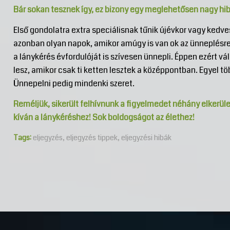
Bár sokan tesznek így, ez bizony egy meglehetősen nagy hib
Első gondolatra extra speciálisnak tűnik újévkor vagy kedv
azonban olyan napok, amikor amúgy is van ok az ünneplésr
a lánykérés évfordulóját is szívesen ünnepli. Éppen ezért vá
lesz, amikor csak ti ketten lesztek a középpontban. Egyel t
Ünnepelni pedig mindenki szeret.
Reméljük, sikerült felhívnunk a figyelmedet néhány elkerül
kíván a lánykéréshez! Sok boldogságot az élethez!
Tags:
eljegyzés
,
eljegyzés tippek
,
eljegyzési hibák