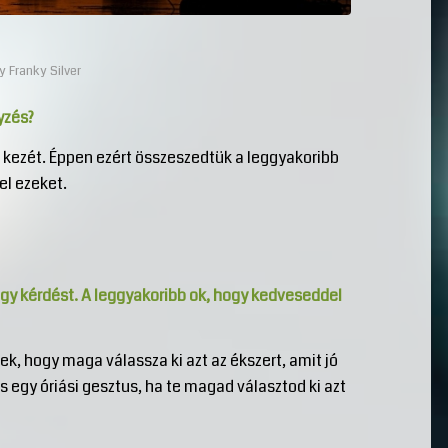
by
Franky Silver
yzés?
d kezét. Éppen ezért összeszedtük a leggyakoribb
el ezeket.
nagy kérdést. A leggyakoribb ok, hogy kedveseddel
, hogy maga válassza ki azt az ékszert, amit jó
s egy óriási gesztus, ha te magad választod ki azt