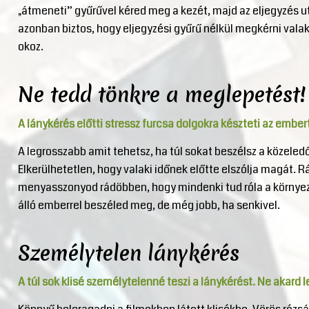
„átmeneti” gyűrűvel kéred meg a kezét, majd az eljegyzés utá
azonban biztos, hogy eljegyzési gyűrű nélkül megkérni valak
okoz.
Ne tedd tönkre a meglepetést!
A lánykérés előtti stressz furcsa dolgokra készteti az embert
A legrosszabb amit tehetsz, ha túl sokat beszélsz a közeledő
Elkerülhetetlen, hogy valaki időnek előtte elszólja magát. R
menyasszonyod rádöbben, hogy mindenki tud róla a környez
álló emberrel beszéled meg, de még jobb, ha senkivel.
Személytelen lánykérés
A túl sok klisé személytelenné teszi a lánykérést. Ne akard 