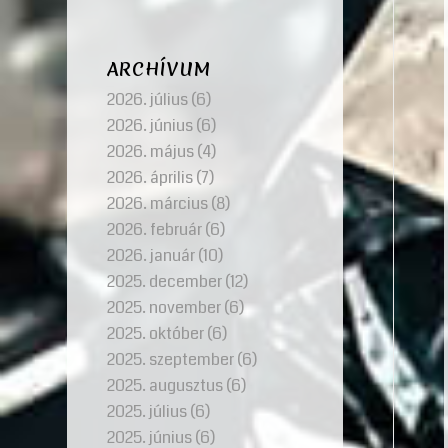
ARCHÍVUM
2026. július
(6)
2026. június
(6)
2026. május
(4)
2026. április
(7)
2026. március
(8)
2026. február
(6)
2026. január
(10)
2025. december
(12)
2025. november
(6)
2025. október
(6)
2025. szeptember
(6)
2025. augusztus
(6)
2025. július
(6)
2025. június
(6)