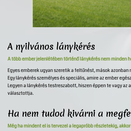
A nyilvános lánykérés
A több ember jelenlétében történő lánykérés nem minden hö
Egyes emberek ugyan szeretik a feltűnést, mások azonban 
Egy lánykérés személyes és speciális, amire az ember egész
Legyen a lánykérés testreszabott, hiszen éppen te vagy az a 
választottja.
Ha nem tudod kivárni a megfel
Még ha mindent el is tervezel a legapróbb részletekig, akkor