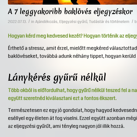
A 7 leggyakoribb baklövés eljegyzéskor
/
/
2022.07.13.
in
Ajándékozás
,
Eljegyzési gyűrű
,
Tudástár és történelem
Hogyan kérd meg kedvesed kezét? Hogyan történik az eljeg
Érthető a stressz, amit érzel, mielőtt megkéred választotta
baklövéseket, továbbá adunk néhány tippet, hogyan kerüld 
Lánykérés gyűrű nélkül
Több okból is előfordulhat, hogy gyűrű nélkül teszed fel a 
együtt szeretnéd kiválasztani ezt a fontos ékszert.
Természetesen ez egy jó gondolat, hogy hagyod kedvesednek
eséllyel egy életen át fog viselni. Ezzel együtt azonban mégi
az eljegyzési gyűrűt, ami tényleg nagyon jól illik hozzá.