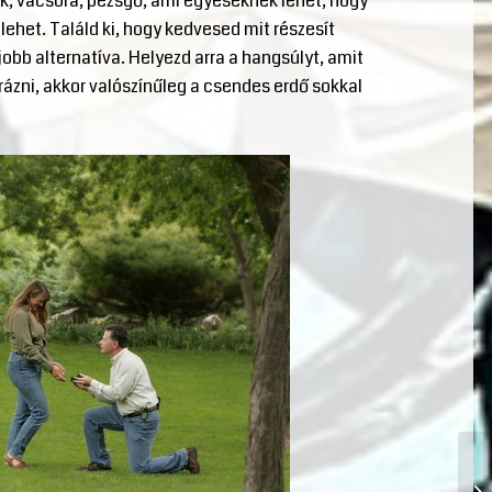
ák, vacsora, pezsgő, ami egyeseknek lehet, hogy
lehet. Találd ki, hogy kedvesed mit részesít
obb alternatíva. Helyezd arra a hangsúlyt, amit
rázni, akkor valószínűleg a csendes erdő sokkal