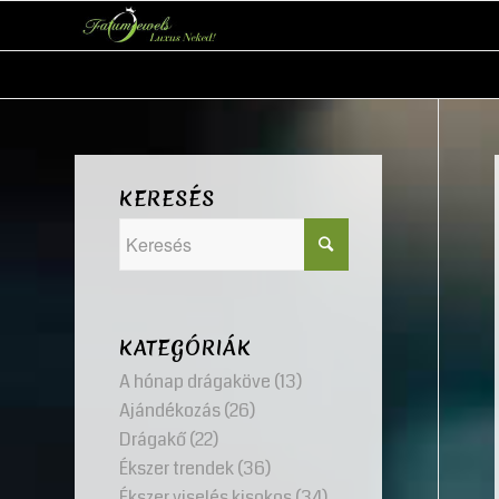
KERESÉS
KATEGÓRIÁK
A hónap drágaköve
(13)
Ajándékozás
(26)
Drágakő
(22)
Ékszer trendek
(36)
Ékszer viselés kisokos
(34)