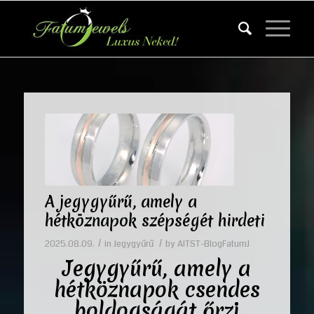
A jegygyűrű, amely a
hétköznapok szépségét hirdeti
/
/
2025.08.09.
in
Jegygyűrű
by
AITST-BlogFatumJ
Jegygyűrű, amely a
hétköznapok csendes
boldogságát őrzi