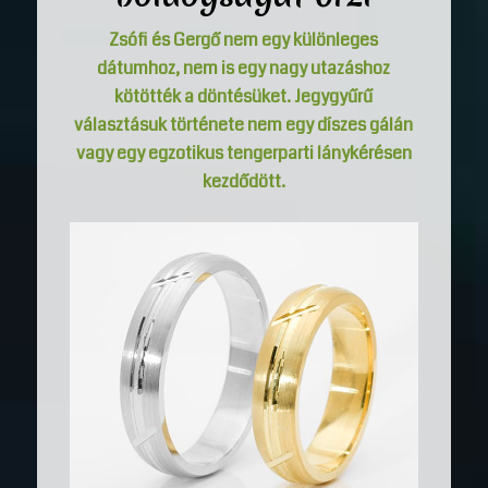
Zsófi és Gergő nem egy különleges
dátumhoz, nem is egy nagy utazáshoz
kötötték a döntésüket. Jegygyűrű
választásuk története nem egy díszes gálán
vagy egy egzotikus tengerparti lánykérésen
kezdődött.