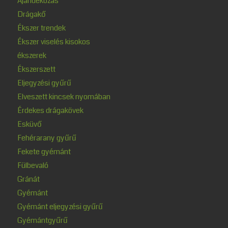
Ajándékozás
Drágakő
Ékszer trendek
Ékszer viselés kisokos
ékszerek
Ékszerszett
Eljegyzési gyűrű
Elveszett kincsek nyomában
Érdekes drágakövek
Esküvő
Fehérarany gyűrű
Fekete gyémánt
Fülbevaló
Gránát
Gyémánt
Gyémánt eljegyzési gyűrű
Gyémántgyűrű