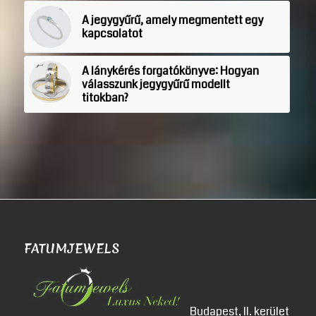
A jegygyűrű, amely megmentett egy
kapcsolatot
A lánykérés forgatókönyve: Hogyan
válasszunk jegygyűrű modellt
titokban?
FATUMJEWELS
Budapest, II. kerület