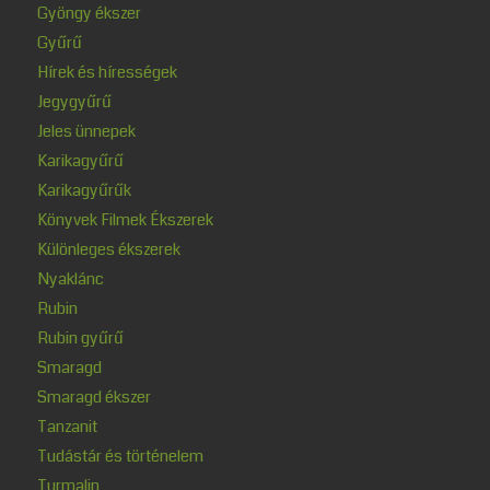
Gyöngy ékszer
Gyűrű
Hírek és hírességek
Jegygyűrű
Jeles ünnepek
Karikagyűrű
Karikagyűrűk
Könyvek Filmek Ékszerek
Különleges ékszerek
Nyaklánc
Rubin
Rubin gyűrű
Smaragd
Smaragd ékszer
Tanzanit
Tudástár és történelem
Turmalin