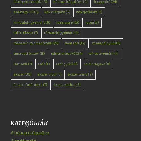
híres gyémántok
(13)
hónap drágaköve
(9)
Jegygyűrű
(24)
Karikagyűrű
(8)
kék drágakő
(6)
kék gyémánt
(7)
minősített gyémánt
(6)
rozé arany
(6)
rubin
(7)
rubin ékszer
(7)
rózsaszín gyémánt
(11)
rózsaszín gyémántgyűrű
(9)
smaragd
(15)
smaragd gyűrű
(8)
smaragd ékszer
(18)
színes drágakő
(34)
színes gyémánt
(11)
tanzanit
(7)
zafír
(11)
zafír gyűrű
(8)
zöld drágakő
(11)
ékszer
(33)
ékszer divat
(8)
ékszer trend
(9)
ékszer történelem
(7)
ékszer viselés
(17)
KATEGÓRIÁK
A hónap drágaköve