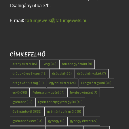
Csalogány utca 3/b.
E-mail:
fatumjewels@fatumjewels.hu
CÍMKEFELHŐ
arany ékszer
(15)
Blog
(46)
briliáns gyémánt
(9)
drágaköves ékszer
(49)
drágakő
(60)
drágakő nyakék
(7)
drágakő ritkaság
(13)
egyedi ékszer
(24)
Eljegyzési gyűrű
(40)
esküvő
(8)
Fehérarany gyűrű
(14)
fekete gyémánt
(7)
gyémánt
(52)
Gyémánt eljegyzési gyűrű
(45)
Gyémántgyűrű
(55)
gyémánt zafír gyűrű
(9)
gyémánt ékszer
(54)
gyöngy
(6)
gyöngy ékszer
(27)