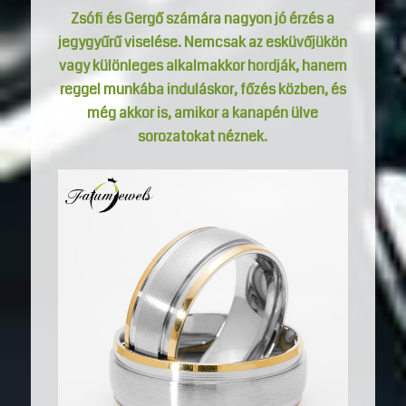
Zsófi és Gergő számára nagyon jó érzés a
jegygyűrű viselése. Nemcsak az esküvőjükön
vagy különleges alkalmakkor hordják, hanem
reggel munkába induláskor, főzés közben, és
még akkor is, amikor a kanapén ülve
sorozatokat néznek.