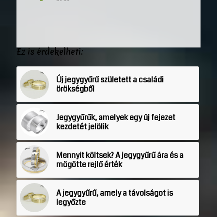
Ez is érdekelheti:
Új jegygyűrű született a családi
örökségből
Jegygyűrűk, amelyek egy új fejezet
kezdetét jelölik
Mennyit költsek? A jegygyűrű ára és a
mögötte rejlő érték
A jegygyűrű, amely a távolságot is
legyőzte