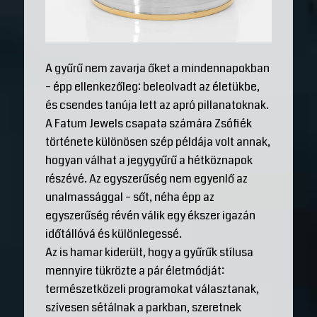
A gyűrű nem zavarja őket a mindennapokban
– épp ellenkezőleg: beleolvadt az életükbe,
és csendes tanúja lett az apró pillanatoknak.
A Fatum Jewels csapata számára Zsófiék
története különösen szép példája volt annak,
hogyan válhat a jegygyűrű a hétköznapok
részévé. Az egyszerűség nem egyenlő az
unalmassággal – sőt, néha épp az
egyszerűség révén válik egy ékszer igazán
időtállóvá és különlegessé.
Az is hamar kiderült, hogy a gyűrűk stílusa
mennyire tükrözte a pár életmódját:
természetközeli programokat választanak,
szívesen sétálnak a parkban, szeretnek