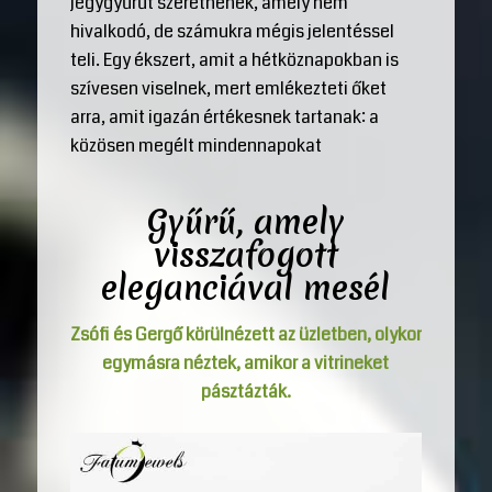
jegygyűrűt szeretnének, amely nem
hivalkodó, de számukra mégis jelentéssel
teli. Egy ékszert, amit a hétköznapokban is
szívesen viselnek, mert emlékezteti őket
arra, amit igazán értékesnek tartanak: a
közösen megélt mindennapokat
Gyűrű, amely
visszafogott
eleganciával mesél
Zsófi és Gergő körülnézett az üzletben, olykor
egymásra néztek, amikor a vitrineket
pásztázták.