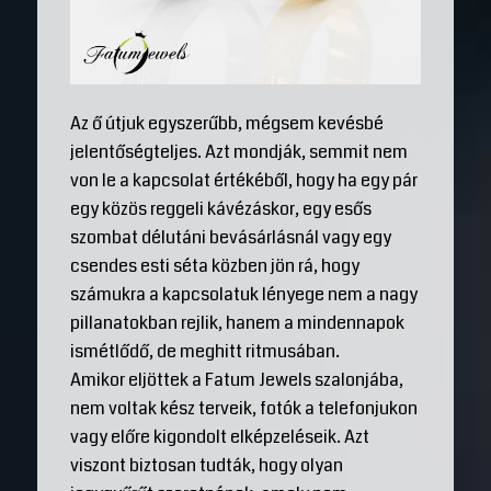
Az ő útjuk egyszerűbb, mégsem kevésbé
jelentőségteljes. Azt mondják, semmit nem
von le a kapcsolat értékéből, hogy ha egy pár
egy közös reggeli kávézáskor, egy esős
szombat délutáni bevásárlásnál vagy egy
csendes esti séta közben jön rá, hogy
számukra a kapcsolatuk lényege nem a nagy
pillanatokban rejlik, hanem a mindennapok
ismétlődő, de meghitt ritmusában.
Amikor eljöttek a Fatum Jewels szalonjába,
nem voltak kész terveik, fotók a telefonjukon
vagy előre kigondolt elképzeléseik. Azt
viszont biztosan tudták, hogy olyan