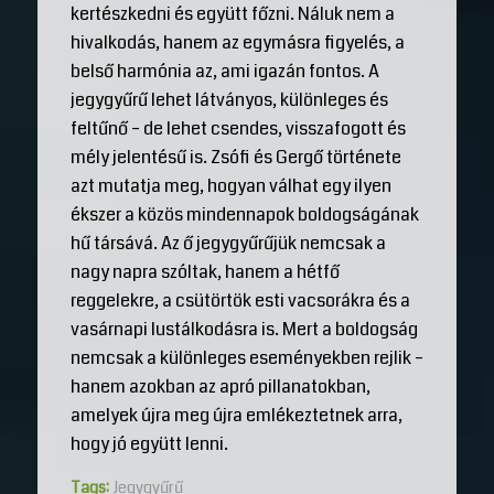
kertészkedni és együtt főzni. Náluk nem a
hivalkodás, hanem az egymásra figyelés, a
belső harmónia az, ami igazán fontos. A
jegygyűrű lehet látványos, különleges és
feltűnő – de lehet csendes, visszafogott és
mély jelentésű is. Zsófi és Gergő története
azt mutatja meg, hogyan válhat egy ilyen
ékszer a közös mindennapok boldogságának
hű társává. Az ő jegygyűrűjük nemcsak a
nagy napra szóltak, hanem a hétfő
reggelekre, a csütörtök esti vacsorákra és a
vasárnapi lustálkodásra is. Mert a boldogság
nemcsak a különleges eseményekben rejlik –
hanem azokban az apró pillanatokban,
amelyek újra meg újra emlékeztetnek arra,
hogy jó együtt lenni.
Tags:
Jegygyűrű