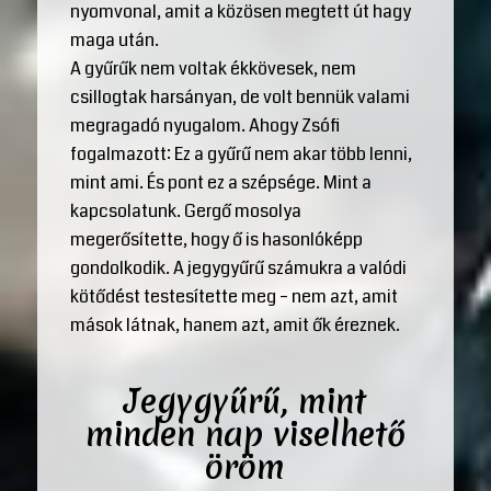
nyomvonal, amit a közösen megtett út hagy
maga után.
A gyűrűk nem voltak ékkövesek, nem
csillogtak harsányan, de volt bennük valami
megragadó nyugalom. Ahogy Zsófi
fogalmazott: Ez a gyűrű nem akar több lenni,
mint ami. És pont ez a szépsége. Mint a
kapcsolatunk. Gergő mosolya
megerősítette, hogy ő is hasonlóképp
gondolkodik. A jegygyűrű számukra a valódi
kötődést testesítette meg – nem azt, amit
mások látnak, hanem azt, amit ők éreznek.
Jegygyűrű, mint
minden nap viselhető
öröm