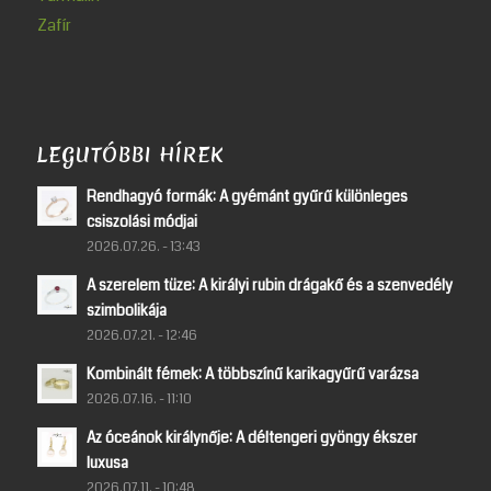
Zafír
LEGUTÓBBI HÍREK
Rendhagyó formák: A gyémánt gyűrű különleges
csiszolási módjai
2026.07.26. - 13:43
A szerelem tüze: A királyi rubin drágakő és a szenvedély
szimbolikája
2026.07.21. - 12:46
Kombinált fémek: A többszínű karikagyűrű varázsa
2026.07.16. - 11:10
Az óceánok királynője: A déltengeri gyöngy ékszer
luxusa
2026.07.11. - 10:48