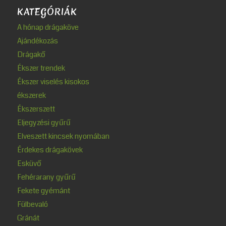
KATEGÓRIÁK
A hónap drágaköve
Ajándékozás
Drágakő
Ékszer trendek
Ékszer viselés kisokos
ékszerek
Ékszerszett
Eljegyzési gyűrű
Elveszett kincsek nyomában
Érdekes drágakövek
Esküvő
Fehérarany gyűrű
Fekete gyémánt
Fülbevaló
Gránát