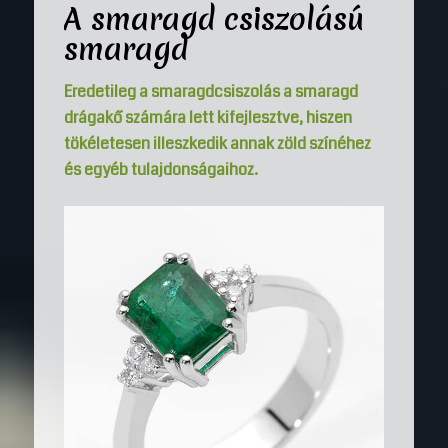
A smaragd csiszolású
smaragd
Eredetileg a smaragdcsiszolás a smaragd
drágakő számára lett kifejlesztve, hiszen
tökéletesen illeszkedik annak zöld színéhez
és egyéb tulajdonságaihoz.