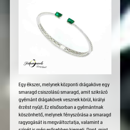
Egy ékszer, melynek központi drágaköve egy
smaragd csiszolású smaragd, amit szikrázó
gyémánt drágakövek vesznek körül, királyi
érzést nyújt. Ez elsősorban a gyémántnak
köszönhető, melynek fényszórása a smaragd
ragyogását is megváltoztatja, valamint a
színét is még erősebben kiemeli. Pont, mint