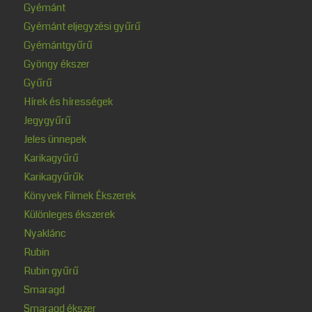
Gyémánt
Gyémánt eljegyzési gyűrű
Gyémántgyűrű
Gyöngy ékszer
Gyűrű
Hírek és hírességek
Jegygyűrű
Jeles ünnepek
Karikagyűrű
Karikagyűrűk
Könyvek Filmek Ékszerek
Különleges ékszerek
Nyaklánc
Rubin
Rubin gyűrű
Smaragd
Smaragd ékszer