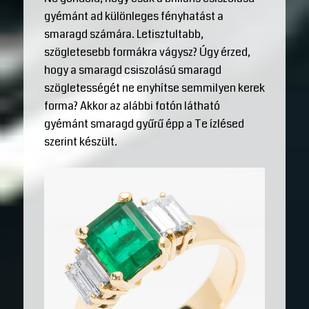
gyémánt ad különleges fényhatást a
smaragd számára. Letisztultabb,
szögletesebb formákra vágysz? Úgy érzed,
hogy a smaragd csiszolású smaragd
szögletességét ne enyhítse semmilyen kerek
forma? Akkor az alábbi fotón látható
gyémánt smaragd gyűrű épp a Te ízlésed
szerint készült.