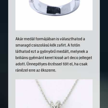
Akár medál formájában is választhatod a
smaragd csiszolású kék zafírt. A fotón
láthatod ezt a gyönyörű medált, melynek a
briliáns gyémánt keret kissé art deco jelleget
adott. Ünnepélyes érzéssel tölt el, ha csak
ránézel erre az ékszerre.