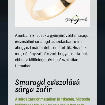
Azonban nem csak a gyönyörű zöld smaragd
részesülhet smaragd csiszolásban, mint
ahogy ezt már fentebb említettük. Nézzünk
meg néhány zafír ékszert, hogyan mutatnak
ebben a különleges és kissé szokatlan
formában.
Smaragd csiszolású
sárga zafír
A sárga zafír önmagában is ritkaság. Micsoda