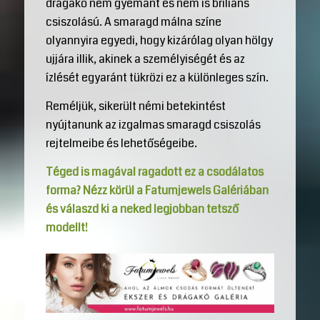
drágakő nem gyémánt és nem is briliáns
csiszolású. A smaragd málna színe
olyannyira egyedi, hogy kizárólag olyan hölgy
ujjára illik, akinek a személyiségét és az
ízlését egyaránt tükrözi ez a különleges szín.
Reméljük, sikerült némi betekintést
nyújtanunk az izgalmas smaragd csiszolás
rejtelmeibe és lehetőségeibe.
Téged is magával ragadott ez a csodálatos
forma? Nézz körül a Fatumjewels Galériában
és válaszd ki a neked legjobban tetsző
modellt!