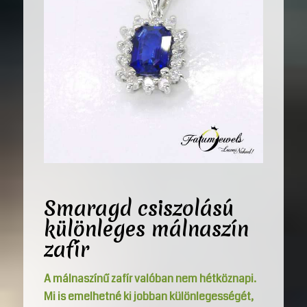
Smaragd csiszolású
különleges málnaszín
zafír
A málnaszínű zafír valóban nem hétköznapi.
Mi is emelhetné ki jobban különlegességét,