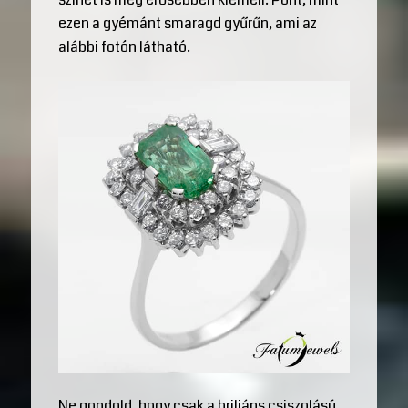
ezen a gyémánt smaragd gyűrűn, ami az
alábbi fotón látható.
Ne gondold, hogy csak a briliáns csiszolású