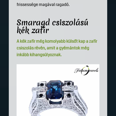
frissessége magával ragadó.
Smaragd csiszolású
kék zafír
A kék zafír még komolyabb külsőt kap a zafír
csiszolás révén, amit a gyémántok még
inkább kihangsúlyoznak.