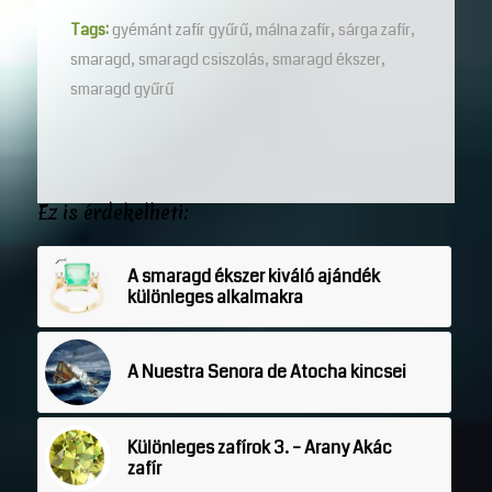
Tags:
gyémánt zafír gyűrű
,
málna zafír
,
sárga zafír
,
smaragd
,
smaragd csiszolás
,
smaragd ékszer
,
smaragd gyűrű
Ez is érdekelheti:
A smaragd ékszer kiváló ajándék
különleges alkalmakra
A Nuestra Senora de Atocha kincsei
Különleges zafírok 3. – Arany Akác
zafír