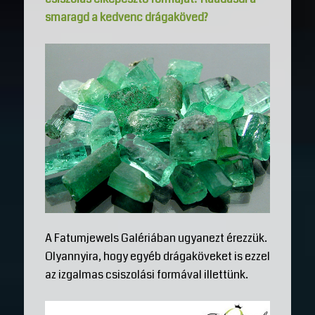
smaragd a kedvenc drágaköved?
A Fatumjewels Galériában ugyanezt érezzük.
Olyannyira, hogy egyéb drágaköveket is ezzel
az izgalmas csiszolási formával illettünk.