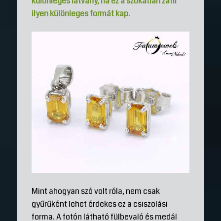
különleges látvány, ha ez a szokatlan zafír
ilyen különleges formát kap.
Mint ahogyan szó volt róla, nem csak
gyűrűként lehet érdekes ez a csiszolási
forma. A fotón látható fülbevaló és medál