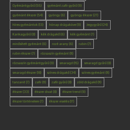
Gyémántgyűrű
(55)
gyémánt zafír gyűrű
(9)
gyémánt ékszer
(54)
gyöngy
(6)
gyöngy ékszer
(27)
híres gyémántok
(13)
hónap drágaköve
(9)
Jegygyűrű
(24)
Karikagyűrű
(8)
kék drágakő
(6)
kék gyémánt
(7)
minősített gyémánt
(6)
rozé arany
(6)
rubin
(7)
rubin ékszer
(7)
rózsaszín gyémánt
(11)
rózsaszín gyémántgyűrű
(9)
smaragd
(15)
smaragd gyűrű
(8)
smaragd ékszer
(18)
színes drágakő
(34)
színes gyémánt
(11)
tanzanit
(7)
zafír
(11)
zafír gyűrű
(8)
zöld drágakő
(11)
ékszer
(33)
ékszer divat
(8)
ékszer trend
(9)
ékszer történelem
(7)
ékszer viselés
(17)