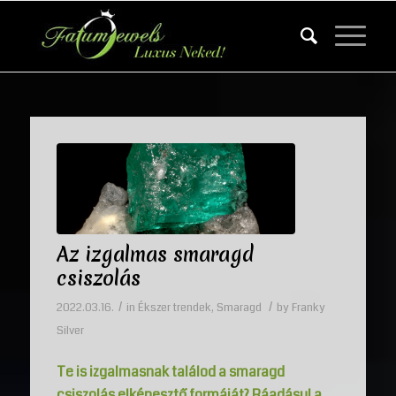
Az izgalmas smaragd
csiszolás
/
/
2022.03.16.
in
Ékszer trendek
,
Smaragd
by
Franky
Silver
Te is izgalmasnak találod a smaragd
csiszolás elképesztő formáját? Ráadásul a