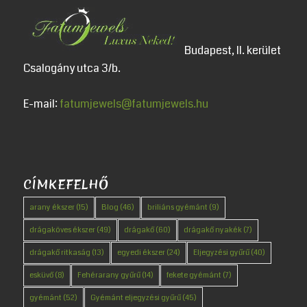
Budapest, II. kerület
Csalogány utca 3/b.
E-mail:
fatumjewels@fatumjewels.hu
CÍMKEFELHŐ
arany ékszer
(15)
Blog
(46)
briliáns gyémánt
(9)
drágaköves ékszer
(49)
drágakő
(60)
drágakő nyakék
(7)
drágakő ritkaság
(13)
egyedi ékszer
(24)
Eljegyzési gyűrű
(40)
esküvő
(8)
Fehérarany gyűrű
(14)
fekete gyémánt
(7)
gyémánt
(52)
Gyémánt eljegyzési gyűrű
(45)