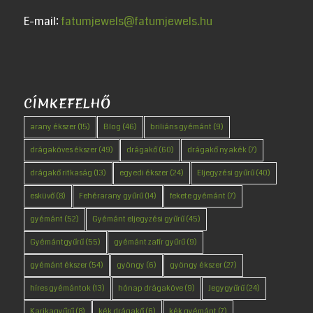
E-mail:
fatumjewels@fatumjewels.hu
CÍMKEFELHŐ
arany ékszer
(15)
Blog
(46)
briliáns gyémánt
(9)
drágaköves ékszer
(49)
drágakő
(60)
drágakő nyakék
(7)
drágakő ritkaság
(13)
egyedi ékszer
(24)
Eljegyzési gyűrű
(40)
esküvő
(8)
Fehérarany gyűrű
(14)
fekete gyémánt
(7)
gyémánt
(52)
Gyémánt eljegyzési gyűrű
(45)
Gyémántgyűrű
(55)
gyémánt zafír gyűrű
(9)
gyémánt ékszer
(54)
gyöngy
(6)
gyöngy ékszer
(27)
híres gyémántok
(13)
hónap drágaköve
(9)
Jegygyűrű
(24)
Karikagyűrű
(8)
kék drágakő
(6)
kék gyémánt
(7)