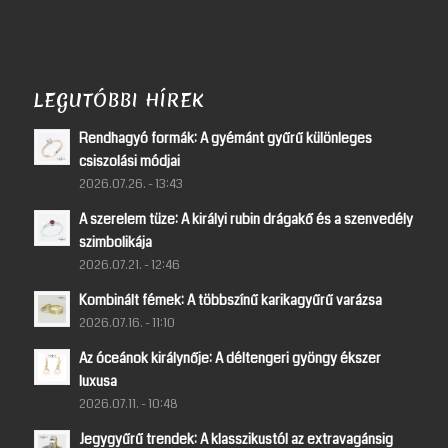
LEGUTÓBBI HÍREK
Rendhagyó formák: A gyémánt gyűrű különleges
csiszolási módjai
2026.07.26. - 13:43
A szerelem tüze: A királyi rubin drágakő és a szenvedély
szimbolikája
2026.07.21. - 12:46
Kombinált fémek: A többszínű karikagyűrű varázsa
2026.07.16. - 11:10
Az óceánok királynője: A déltengeri gyöngy ékszer
luxusa
2026.07.11. - 10:48
Jegygyűrű trendek: A klasszikustól az extravagánsig