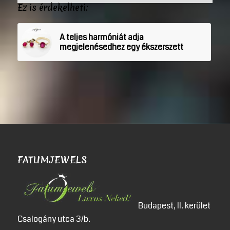
Ez is érdekelheti:
A teljes harmóniát adja
megjelenésedhez egy ékszerszett
FATUMJEWELS
Budapest, II. kerület
Csalogány utca 3/b.