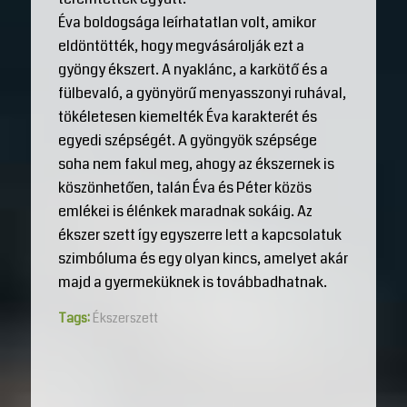
Éva boldogsága leírhatatlan volt, amikor
eldöntötték, hogy megvásárolják ezt a
gyöngy ékszert. A nyaklánc, a karkötő és a
fülbevaló, a gyönyörű menyasszonyi ruhával,
tökéletesen kiemelték Éva karakterét és
egyedi szépségét. A gyöngyök szépsége
soha nem fakul meg, ahogy az ékszernek is
köszönhetően, talán Éva és Péter közös
emlékei is élénkek maradnak sokáig. Az
ékszer szett így egyszerre lett a kapcsolatuk
szimbóluma és egy olyan kincs, amelyet akár
majd a gyermeküknek is továbbadhatnak.
Tags:
Ékszerszett