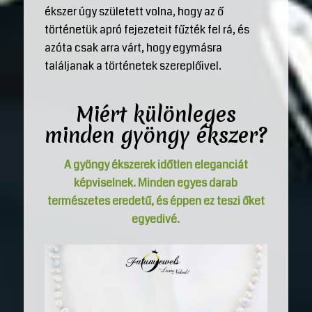
ékszer úgy született volna, hogy az ő
történetük apró fejezeteit fűzték fel rá, és
azóta csak arra várt, hogy egymásra
találjanak a történetek szereplőivel.
Miért különleges
minden gyöngy ékszer?
A gyöngy ékszerek időtlen eleganciát
képviselnek. Minden egyes darab
természetes eredetű, és éppen ez teszi őket
egyedivé.