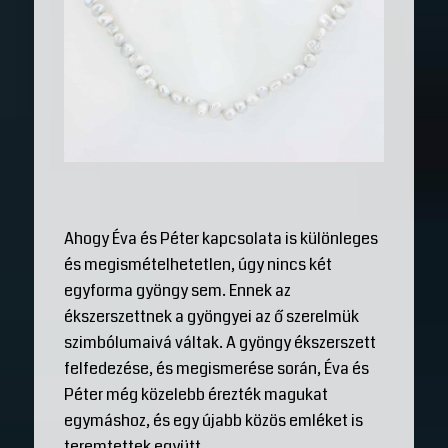
Ahogy Éva és Péter kapcsolata is különleges
és megismételhetetlen, úgy nincs két
egyforma gyöngy sem. Ennek az
ékszerszettnek a gyöngyei az ő szerelmük
szimbólumaivá váltak. A gyöngy ékszerszett
felfedezése, és megismerése során, Éva és
Péter még közelebb érezték magukat
egymáshoz, és egy újabb közös emléket is
teremtettek együtt.