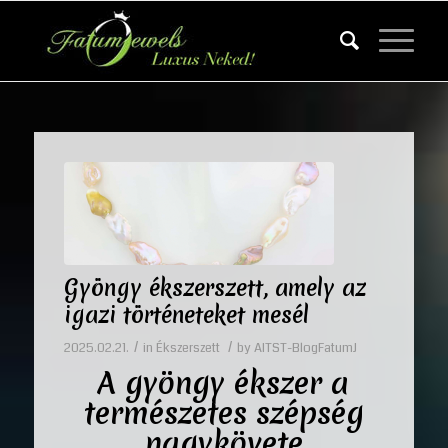
Gyöngy ékszerszett, amely az
igazi történeteket mesél
/
/
2025.02.21.
in
Ékszerszett
by
AITST-BlogFatumJ
A gyöngy ékszer a
természetes szépség
nagykövete