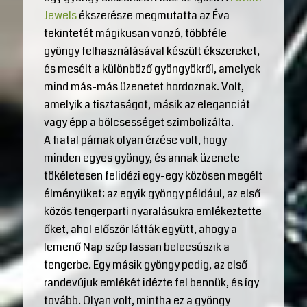
Jewels
ékszerésze megmutatta az Éva
tekintetét mágikusan vonzó, többféle
gyöngy felhasználásával készült ékszereket,
és mesélt a különböző gyöngyökről, amelyek
mind más-más üzenetet hordoznak. Volt,
amelyik a tisztaságot, másik az eleganciát
vagy épp a bölcsességet szimbolizálta.
A fiatal párnak olyan érzése volt, hogy
minden egyes gyöngy, és annak üzenete
tökéletesen felidézi egy-egy közösen megélt
élményüket: az egyik gyöngy például, az első
közös tengerparti nyaralásukra emlékeztette
őket, ahol először látták együtt, ahogy a
lemenő Nap szép lassan belecsúszik a
tengerbe. Egy másik gyöngy pedig, az első
randevújuk emlékét idézte fel bennük, és így
tovább. Olyan volt, mintha ez a gyöngy