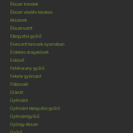
Ékszer trendek
Ékszer viselés kisokos
ékszerek
Ékszerszett
Eljegyzési gyűrű
Elveszett kincsek nyomában
Érdekes drágakövek
Esküvő
Fehérarany gyűrű
Fekete gyémánt
Fülbevaló
Gránát
Gyémánt
Gyémánt eljegyzési gyűrű
Gyémántgyűrű
Gyöngy ékszer
Gyűrű