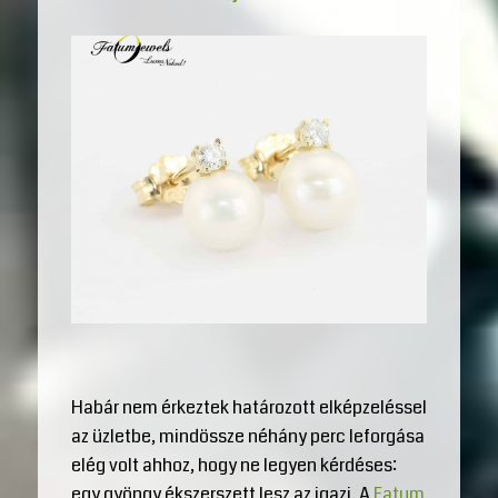
Habár nem érkeztek határozott elképzeléssel
az üzletbe, mindössze néhány perc leforgása
elég volt ahhoz, hogy ne legyen kérdéses:
egy gyöngy ékszerszett lesz az igazi. A
Fatum