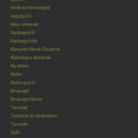
Hírek és hírességek
Jegygyűrű
Jeles ünnepek
Karikagyűrű
Karikagyűrűk
Könyvek Filmek Ékszerek
Különleges ékszerek
Nyaklánc
Rubin
Rubin gyűrű
Smaragd
Smaragd ékszer
Tanzanit
Tudástár és történelem
Turmalin
Zafír