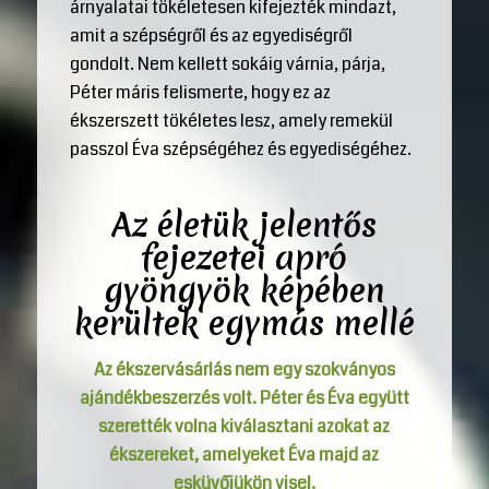
árnyalatai tökéletesen kifejezték mindazt,
amit a szépségről és az egyediségről
gondolt. Nem kellett sokáig várnia, párja,
Péter máris felismerte, hogy ez az
ékszerszett tökéletes lesz, amely remekül
passzol Éva szépségéhez és egyediségéhez.
Az életük jelentős
fejezetei apró
gyöngyök képében
kerültek egymás mellé
Az ékszervásárlás nem egy szokványos
ajándékbeszerzés volt. Péter és Éva együtt
szerették volna kiválasztani azokat az
ékszereket, amelyeket Éva majd az
esküvőjükön visel.