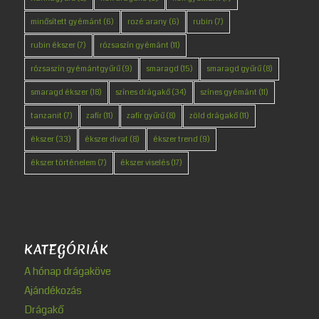
minősített gyémánt
(6)
rozé arany
(6)
rubin
(7)
rubin ékszer
(7)
rózsaszín gyémánt
(11)
rózsaszín gyémántgyűrű
(9)
smaragd
(15)
smaragd gyűrű
(8)
smaragd ékszer
(18)
színes drágakő
(34)
színes gyémánt
(11)
tanzanit
(7)
zafír
(11)
zafír gyűrű
(8)
zöld drágakő
(11)
ékszer
(33)
ékszer divat
(8)
ékszer trend
(9)
ékszer történelem
(7)
ékszer viselés
(17)
KATEGÓRIÁK
A hónap drágaköve
Ajándékozás
Drágakő