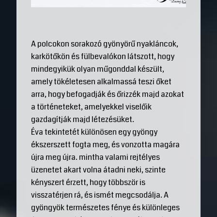
A polcokon sorakozó gyönyörű nyakláncok,
karkötőkön és fülbevalókon látszott, hogy
mindegyikük olyan műgonddal készült,
amely tökéletesen alkalmassá teszi őket
arra, hogy befogadják és őrizzék majd azokat
a történeteket, amelyekkel viselőik
gazdagítják majd létezésüket.
Éva tekintetét különösen egy gyöngy
ékszerszett fogta meg, és vonzotta magára
újra meg újra. mintha valami rejtélyes
üzenetet akart volna átadni neki, szinte
kényszert érzett, hogy többször is
visszatérjen rá, és ismét megcsodálja. A
gyöngyök természetes fénye és különleges