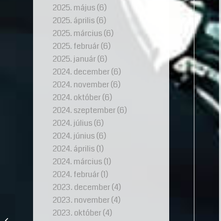
2025. május
(6)
2025. április
(6)
2025. március
(6)
2025. február
(6)
2025. január
(6)
2024. december
(6)
2024. november
(6)
2024. október
(6)
2024. szeptember
(6)
2024. július
(6)
2024. június
(6)
2024. április
(1)
2024. március
(1)
2024. február
(1)
2023. december
(4)
2023. november
(4)
Eljegyzési gyűrű, mint az
2023. október
(4)
új kezdet és az örök