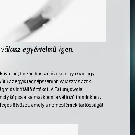
 válasz egyértelmű igen.
kával bír, hiszen hosszú éveken, gyakran egy
gyűrű az egyik legnépszerűbb választás azok
ágot és időtálló értéket. A Fatumjewels
amely képes alkalmazkodni a változó trendekhez,
önleges ötvözet, amely a nemesfémek tartósságát