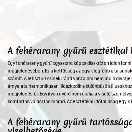
A fehérarany gyűrű esztétikai 
Egy fehérarany gyűrű egyszerre képes diszkréten jelen lenni
megjelenésében. Ez a kettősség az egyik legfőbb oka annak,
számít. A letisztult színek iránti vonzalom nem múló divatje
árnyalata harmonikusan illeszkedik a különböző stílusokhoz
megjelenésről. Egy ilyen gyűrű nem uralja a viselő személyi
komfortos választás marad. Az esztétikai időtállóság egyi
A fehérarany gyűrű tartósság
viselhetősége