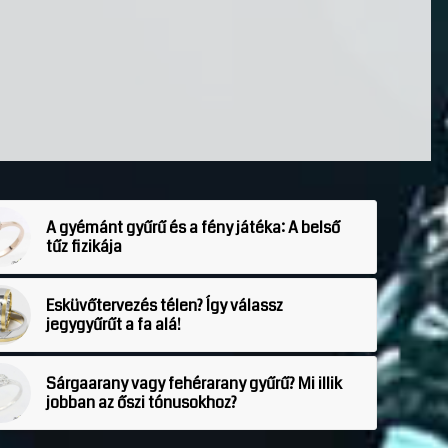
A gyémánt gyűrű és a fény játéka: A belső
tűz fizikája
Esküvőtervezés télen? Így válassz
jegygyűrűt a fa alá!
Sárgaarany vagy fehérarany gyűrű? Mi illik
jobban az őszi tónusokhoz?