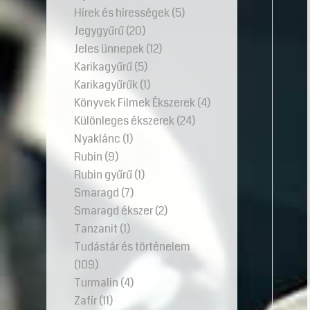
Hírek és hírességek
(5)
Jegygyűrű
(20)
Jeles ünnepek
(12)
Karikagyűrű
(5)
Karikagyűrűk
(1)
Könyvek Filmek Ékszerek
(4)
Különleges ékszerek
(24)
Nyaklánc
(1)
Rubin
(9)
Rubin gyűrű
(1)
Smaragd
(7)
Smaragd ékszer
(2)
Tanzanit
(1)
Tudástár és történelem
(109)
Turmalin
(4)
Zafír
(11)