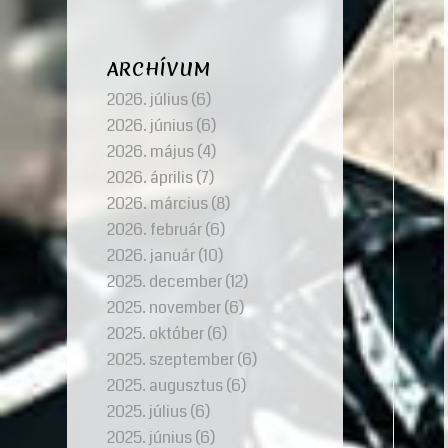
ARCHÍVUM
2026. július
(6)
2026. június
(6)
2026. május
(4)
2026. április
(7)
2026. március
(8)
2026. február
(6)
2026. január
(10)
2025. december
(12)
2025. november
(6)
2025. október
(6)
2025. szeptember
(6)
2025. augusztus
(6)
2025. július
(6)
2025. június
(6)