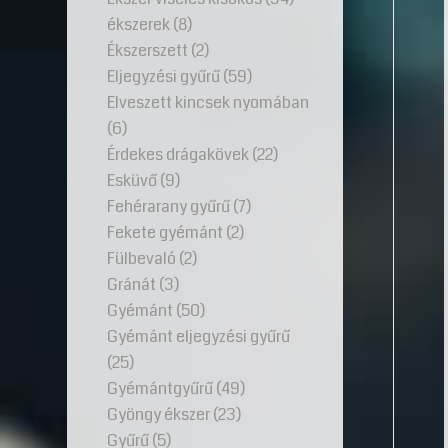
ékszerek
(8)
Ékszerszett
(2)
Eljegyzési gyűrű
(59)
Elveszett kincsek nyomában
(6)
Érdekes drágakövek
(22)
Esküvő
(9)
Fehérarany gyűrű
(7)
Fekete gyémánt
(2)
Fülbevaló
(2)
Gránát
(3)
Gyémánt
(50)
Gyémánt eljegyzési gyűrű
(25)
Gyémántgyűrű
(49)
Gyöngy ékszer
(23)
Gyűrű
(5)