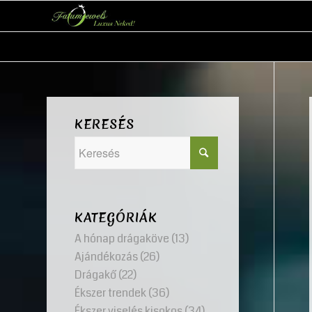
KERESÉS
KATEGÓRIÁK
A hónap drágaköve
(13)
Ajándékozás
(26)
Drágakő
(22)
Ékszer trendek
(36)
Ékszer viselés kisokos
(34)