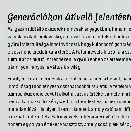
Generációkon átívelő jelentés
Az igazán időtálló ékszerek nemcsak anyagukban, hanem j
válnak családi ereklyékké, amelyek érzelmi értéket hordozn
gyűrű letisztultsága lehetővé teszi, hogy különböző generác
elveszítené eredeti karakterét. A Fatumjewels filozófiája sze
túlmutat az aktuális trendeken. A gyűrű ebben az értelemben
bármilyen irányba is változik a világ.
Egy ilyen ékszer nemcsak a jelenben állja meg a helyét, ha
időtállóság több tényező összhatásából születik. A fehérar
szimbolikus ereje együtt alkotják azt az értéket, amely miat
nem alkalmazkodik kényszerből a trendekhez, hanem csendes
maradandóvá. Ha olyan ékszert keresel, amely valóban időt
okozhat, fedezd fel a Fatumjewels fehérarany gyűrű kollekc
hanem egy olyan értéket választasz, amely sokáig elkísér a