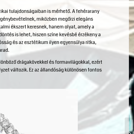
kai tulajdonságaiban is mérhető. A fehérarany
i igénybevételnek, miközben megőrzi elegáns
kalmi ékszert keresnek, hanem olyat, amely a
döntés is lehet, hiszen színe kevésbé érzékeny a
tósság és az esztétikum ilyen egyensúlya ritka,
arad.
önböző drágakövekkel és formavilágokkal, ezért
lyzet változik. Ez az állandóság különösen fontos