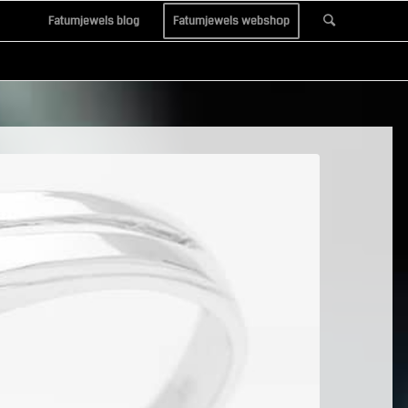
Fatumjewels blog
Fatumjewels webshop