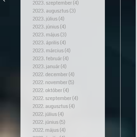
2023. szeptember
(4)
változás szimbólum...
2023. augusztus
(3)
2023. július
(4)
2023. június
(4)
2023. május
(3)
2023. április
(4)
2023. március
(4)
2023. február
(4)
2023. január
(4)
2022. december
(4)
2022. november
(5)
2022. október
(4)
2022. szeptember
(4)
2022. augusztus
(4)
2022. július
(4)
2022. június
(5)
2022. május
(4)