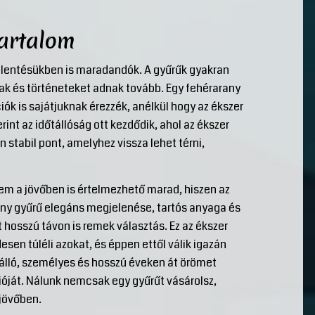
tartalom
elentésükben is maradandók. A gyűrűk gyakran
ak és történeteket adnak tovább. Egy fehérarany
iók is sajátjuknak érezzék, anélkül hogy az ékszer
rint az időtállóság ott kezdődik, ahol az ékszer
 stabil pont, amelyhez vissza lehet térni,
nem a jövőben is értelmezhető marad, hiszen az
any gyűrű elegáns megjelenése, tartós anyaga és
t hosszú távon is remek választás. Ez az ékszer
en túléli azokat, és éppen ettől válik igazán
álló, személyes és hosszú éveken át örömet
ióját. Nálunk nemcsak egy gyűrűt vásárolsz,
 jövőben.