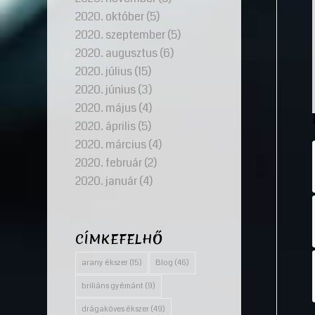
2020. október
(5)
2020. szeptember
(5)
2020. augusztus
(6)
2020. július
(15)
2020. június
(3)
2020. május
(4)
2020. április
(5)
2020. március
(4)
2020. február
(2)
2020. január
(4)
CÍMKEFELHŐ
arany ékszer
(15)
Blog
(46)
briliáns gyémánt
(9)
drágaköves ékszer
(49)