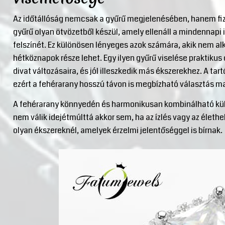
Az időtállóság nemcsak a gyűrű megjelenésében, hanem fizi
gyűrű olyan ötvözetből készül, amely ellenáll a mindennap
felszínét. Ez különösen lényeges azok számára, akik nem al
hétköznapok része lehet. Egy ilyen gyűrű viselése praktikus 
divat változásaira, és jól illeszkedik más ékszerekhez. A tar
ezért a fehérarany hosszú távon is megbízható választás m
A fehérarany könnyedén és harmonikusan kombinálható kül
nem válik idejétmúlttá akkor sem, ha az ízlés vagy az élethe
olyan ékszereknél, amelyek érzelmi jelentőséggel is bírnak.