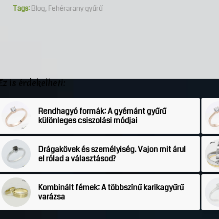
Tags:
Blog
,
Fehérarany gyűrű
Ez is érdekelheti:
Rendhagyó formák: A gyémánt gyűrű
különleges csiszolási módjai
Drágakövek és személyiség. Vajon mit árul
el rólad a választásod?
Kombinált fémek: A többszínű karikagyűrű
varázsa