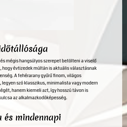
időtállósága
 és mégis hangsúlyos szerepet betölteni a viselő
 hogy évtizedek múltán is aktuális választásnak
lenség. A fehérarany gyűrű finom, világos
, legyen szó klasszikus, minimalista vagy modern
ségét, hanem kiemeli azt, így hosszú távon is
k kulcsa az alkalmazkodóképesség.
a és mindennapi