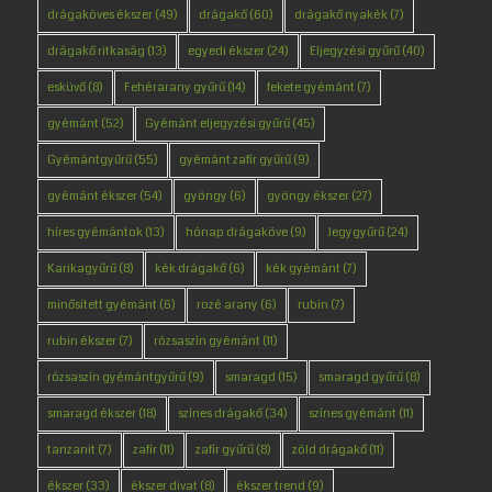
drágaköves ékszer
(49)
drágakő
(60)
drágakő nyakék
(7)
drágakő ritkaság
(13)
egyedi ékszer
(24)
Eljegyzési gyűrű
(40)
esküvő
(8)
Fehérarany gyűrű
(14)
fekete gyémánt
(7)
gyémánt
(52)
Gyémánt eljegyzési gyűrű
(45)
Gyémántgyűrű
(55)
gyémánt zafír gyűrű
(9)
gyémánt ékszer
(54)
gyöngy
(6)
gyöngy ékszer
(27)
híres gyémántok
(13)
hónap drágaköve
(9)
Jegygyűrű
(24)
Karikagyűrű
(8)
kék drágakő
(6)
kék gyémánt
(7)
minősített gyémánt
(6)
rozé arany
(6)
rubin
(7)
rubin ékszer
(7)
rózsaszín gyémánt
(11)
rózsaszín gyémántgyűrű
(9)
smaragd
(15)
smaragd gyűrű
(8)
smaragd ékszer
(18)
színes drágakő
(34)
színes gyémánt
(11)
tanzanit
(7)
zafír
(11)
zafír gyűrű
(8)
zöld drágakő
(11)
ékszer
(33)
ékszer divat
(8)
ékszer trend
(9)