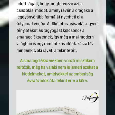
adottságait, hogy megtervezze azt a
csiszolási módot, amely révén a drágakő a
leggyönyörűbb formáját nyerheti el a
folyamat végén. A tökéletes csiszolás egyedi
fényjátékot és ragyogást kölcsönöz a
smaragd ékszernek, így még a mai modern
világban is egy romantikus időutazásra hív
mindenkit, aki ráveti a tekintetét.
A smaragd ékszerekben vonzó misztikum
rejtőzik, még ha valaki nem is ismeri azokat a
hiedelmeket, amelyekkel az emberiség
évszázadok óta tekint erre a kőre.