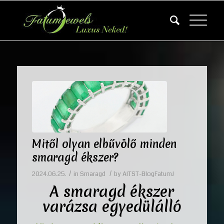
Mitől olyan elbűvölő minden
smaragd ékszer?
/
/
2024.06.25.
in
Smaragd
by
AITST-BlogFatumJ
A smaragd ékszer
varázsa egyedülálló