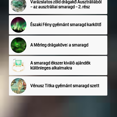
Varázslatos zöld drágakő Ausztráliából
– az ausztráliai smaragd – 2. rész
Északi Fény gyémánt smaragd karkötő
A Mérleg drágaköve: a smaragd
A smaragd ékszer kiváló ajándék
különleges alkalmakra
Vénusz Titka gyémánt smaragd szett