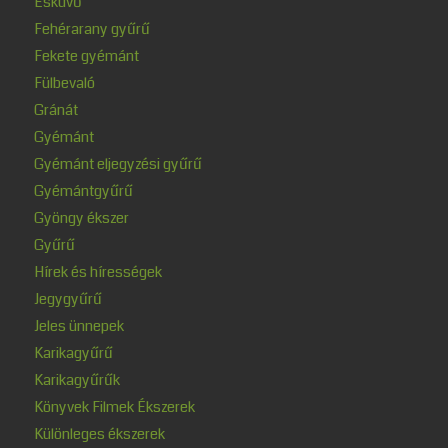
Esküvő
Fehérarany gyűrű
Fekete gyémánt
Fülbevaló
Gránát
Gyémánt
Gyémánt eljegyzési gyűrű
Gyémántgyűrű
Gyöngy ékszer
Gyűrű
Hírek és hírességek
Jegygyűrű
Jeles ünnepek
Karikagyűrű
Karikagyűrűk
Könyvek Filmek Ékszerek
Különleges ékszerek