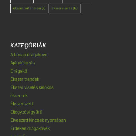
ékszer történelem
(7)
ékszer viselés
(17)
KATEGÓRIÁK
A hónap drágaköve
Ajándékozás
Drágakő
Ékszer trendek
Ékszer viselés kisokos
ékszerek
Ékszerszett
Eljegyzési gyűrű
Elveszett kincsek nyomában
Érdekes drágakövek