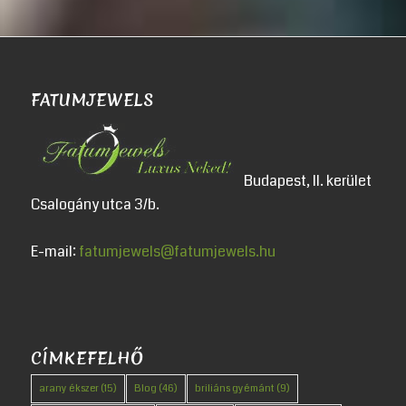
FATUMJEWELS
Budapest, II. kerület
Csalogány utca 3/b.
E-mail:
fatumjewels@fatumjewels.hu
CÍMKEFELHŐ
arany ékszer
(15)
Blog
(46)
briliáns gyémánt
(9)