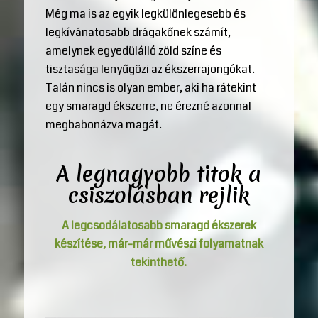
Még ma is az egyik legkülönlegesebb és
legkívánatosabb drágakőnek számít,
amelynek egyedülálló zöld színe és
tisztasága lenyűgözi az ékszerrajongókat.
Talán nincs is olyan ember, aki ha rátekint
egy smaragd ékszerre, ne érezné azonnal
megbabonázva magát.
A legnagyobb titok a
csiszolásban rejlik
A legcsodálatosabb smaragd ékszerek
készítése, már-már művészi folyamatnak
tekinthető.