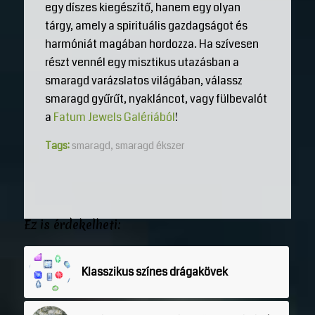
egy díszes kiegészítő, hanem egy olyan
tárgy, amely a spirituális gazdagságot és
harmóniát magában hordozza. Ha szívesen
részt vennél egy misztikus utazásban a
smaragd varázslatos világában, válassz
smaragd gyűrűt, nyakláncot, vagy fülbevalót
a
Fatum Jewels Galériából
!
Tags:
smaragd
,
smaragd ékszer
Ez is érdekelheti:
Klasszikus színes drágakövek