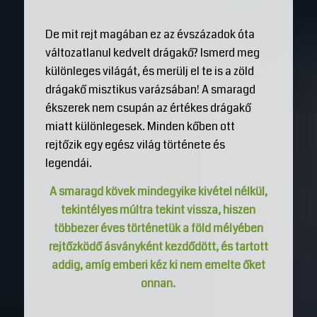
De mit rejt magában ez az évszázadok óta
változatlanul kedvelt drágakő? Ismerd meg
különleges világát, és merülj el te is a zöld
drágakő misztikus varázsában! A smaragd
ékszerek nem csupán az értékes drágakő
miatt különlegesek. Minden kőben ott
rejtőzik egy egész világ története és
legendái.
A smaragd kövek mindegyike kivétel nélkül,
tekintélyes múltra tekint vissza, hiszen
többezer éves történetük a föld mélyében
rejtőzködő ásványként kezdődött, és tartott
addig, amíg emberi kéz ki nem emelte őket
onnan.