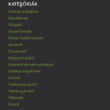
KATEGÓRIÁK
A hónap drágaköve
Ajándékozás
Drágakő
Ékszer trendek
Ékszer viselés kisokos
ékszerek
Ékszerszett
Eljegyzési gyűrű
Elveszett kincsek nyomában
Érdekes drágakövek
Esküvő
Fehérarany gyűrű
Fekete gyémánt
Fülbevaló
Gránát