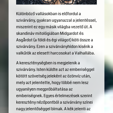
Különböző vallásokban is előfordul a
szivárvány, gyakran ugyanazzal a jelentéssel,
miszerint ez egy másik világba vezető út. A
skandináv mitológiában Midgardot és
Asgårdot (a földi és égi világot) köti össze a
szivárvány. Ezen a szivárványhídon kísérik a
valkűrök az elesett harcosokat a Valhallába.
A kereszténységben is megjelenik a
szivárvány. Isten küldte azt az emberiséggel
kötött szövetség jeleként az özönvíz után,
mely azt jelentette, hogy többé nem lesz
ugyanilyen megpróbáltatása az
emberiségnek. Egyes értelmezések szerint
keresztény nézőpontból a szivárvány színei
nagy jelentőséggel bírnak. A kék jelenti az