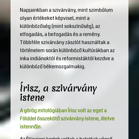
Napjainkban a szivárvány, mint szimbólum
olyan értékeket képvisel, mint a
különbözőség (mint sokszínűség), az
elfogadás, a befogadás és a remény.
Többféle szivárvány zászlót használtak a
történelem során különböző kultúrákban az
inka indiánoktól és reformistáktól kezdve a
különböző békemozgalmakig.
Írisz, a szivárvány
istene
A görög mitológiában Írisz volt az eget a
Földdel összekötő szivárvány istene, illetve
istennője.