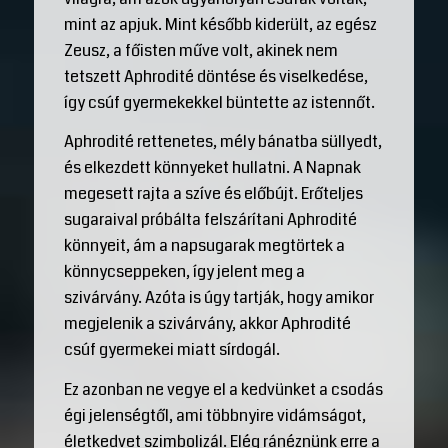
mint az apjuk. Mint később kiderült, az egész
Zeusz, a főisten műve volt, akinek nem
tetszett Aphrodité döntése és viselkedése,
így csúf gyermekekkel büntette az istennőt.
Aphrodité rettenetes, mély bánatba süllyedt,
és elkezdett könnyeket hullatni. A Napnak
megesett rajta a szíve és előbújt. Erőteljes
sugaraival próbálta felszárítani Aphrodité
könnyeit, ám a napsugarak megtörtek a
könnycseppeken, így jelent meg a
szivárvány. Azóta is úgy tartják, hogy amikor
megjelenik a szivárvány, akkor Aphrodité
csúf gyermekei miatt sírdogál.
Ez azonban ne vegye el a kedvünket a csodás
égi jelenségtől, ami többnyire vidámságot,
életkedvet szimbolizál. Elég ránéznünk erre a