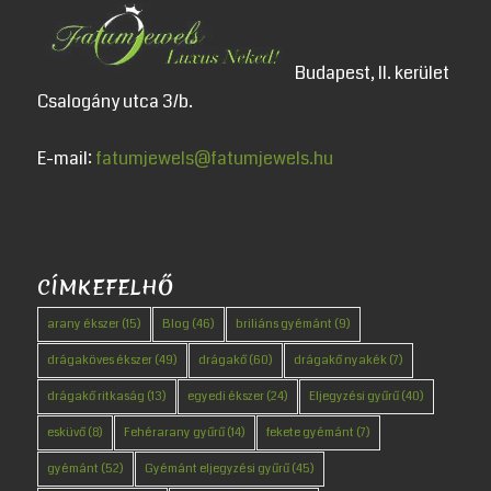
Budapest, II. kerület
Csalogány utca 3/b.
E-mail:
fatumjewels@fatumjewels.hu
CÍMKEFELHŐ
arany ékszer
(15)
Blog
(46)
briliáns gyémánt
(9)
drágaköves ékszer
(49)
drágakő
(60)
drágakő nyakék
(7)
drágakő ritkaság
(13)
egyedi ékszer
(24)
Eljegyzési gyűrű
(40)
esküvő
(8)
Fehérarany gyűrű
(14)
fekete gyémánt
(7)
gyémánt
(52)
Gyémánt eljegyzési gyűrű
(45)