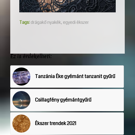
Tags:
drágakő nyakék
,
egyedi ékszer
Ez is érdekelheti:
Tanzánia Éke gyémánt tanzanit gyűrű
Csillagfény gyémántgyűrű
Ékszer trendek 2021