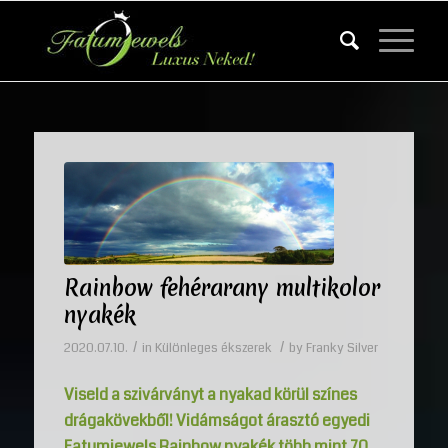
Rainbow fehérarany multikolor
nyakék
/
/
2020.07.10.
in
Különleges ékszerek
by
Franky Silver
Viseld a szivárványt a nyakad körül színes
drágakövekből! Vidámságot árasztó egyedi
Fatumjewels Rainbow nyakék több mint 70