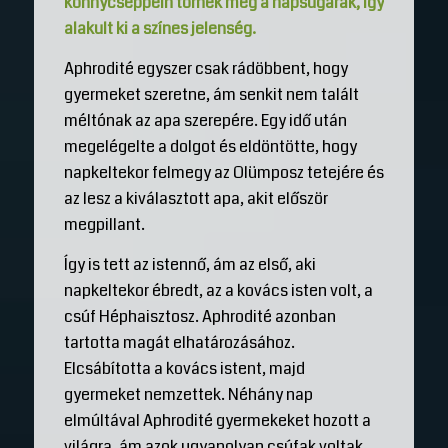
könnycseppein törnek meg a napsugarak, így
alakult ki a színes jelenség.
Aphrodité egyszer csak rádöbbent, hogy
gyermeket szeretne, ám senkit nem talált
méltónak az apa szerepére. Egy idő után
megelégelte a dolgot és eldöntötte, hogy
napkeltekor felmegy az Olümposz tetejére és
az lesz a kiválasztott apa, akit először
megpillant.
Így is tett az istennő, ám az első, aki
napkeltekor ébredt, az a kovács isten volt, a
csúf Héphaisztosz. Aphrodité azonban
tartotta magát elhatározásához.
Elcsábította a kovács istent, majd
gyermeket nemzettek. Néhány nap
elmúltával Aphrodité gyermekeket hozott a
világra, ám azok ugyanolyan csúfak voltak,