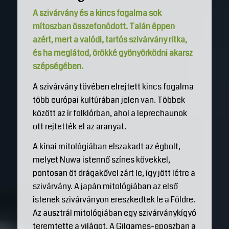
A szivárvány és a kincs fogalma sok
mítoszban összefonódott. Talán éppen
azért, mert a valódi, tartós szivárvány ritka,
és ha meglátod, örökké gyönyörködni akarsz
szépségében.
A szivárvány tövében elrejtett kincs fogalma
több európai kultúrában jelen van. Többek
között az ír folklórban, ahol a leprechaunok
ott rejtették el az aranyat.
A kínai mitológiában elszakadt az égbolt,
melyet Nuwa istennő színes kövekkel,
pontosan öt drágakővel zárt le, így jött létre a
szivárvány. A japán mitológiában az első
istenek szivárványon ereszkedtek le a Földre.
Az ausztrál mitológiában egy szivárványkígyó
teremtette a világot. A Gilgames-eposzban a