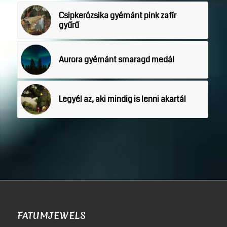
Csipkerózsika gyémánt pink zafír
gyűrű
Aurora gyémánt smaragd medál
Legyél az, aki mindig is lenni akartál
FATUMJEWELS