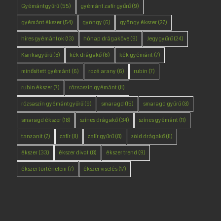
Gyémántgyűrű
(55)
gyémánt zafír gyűrű
(9)
gyémánt ékszer
(54)
gyöngy
(6)
gyöngy ékszer
(27)
híres gyémántok
(13)
hónap drágaköve
(9)
Jegygyűrű
(24)
Karikagyűrű
(8)
kék drágakő
(6)
kék gyémánt
(7)
minősített gyémánt
(6)
rozé arany
(6)
rubin
(7)
rubin ékszer
(7)
rózsaszín gyémánt
(11)
rózsaszín gyémántgyűrű
(9)
smaragd
(15)
smaragd gyűrű
(8)
smaragd ékszer
(18)
színes drágakő
(34)
színes gyémánt
(11)
tanzanit
(7)
zafír
(11)
zafír gyűrű
(8)
zöld drágakő
(11)
ékszer
(33)
ékszer divat
(8)
ékszer trend
(9)
ékszer történelem
(7)
ékszer viselés
(17)