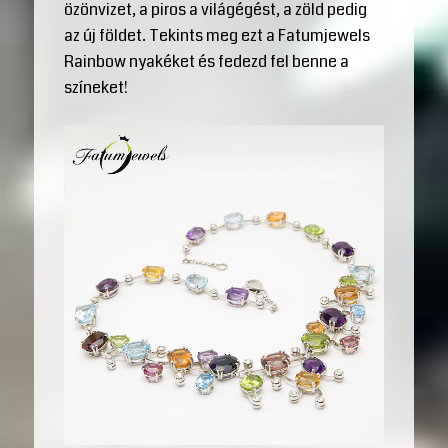
özönvizet, a piros a világégést, a zöld pedig
az új földet. Tekints meg ezt a Fatumjewels
Rainbow nyakéket és fedezd fel benne a
színeket!