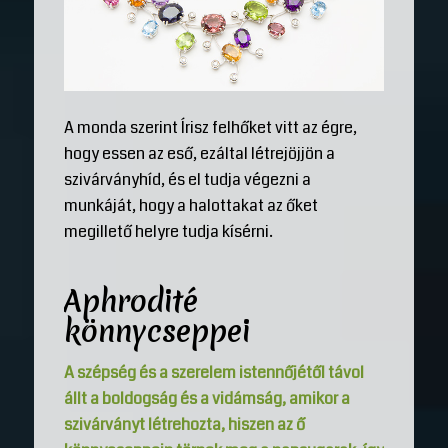
A monda szerint Írisz felhőket vitt az égre,
hogy essen az eső, ezáltal létrejöjjön a
szivárványhíd, és el tudja végezni a
munkáját, hogy a halottakat az őket
megillető helyre tudja kísérni.
Aphrodité
könnycseppei
A szépség és a szerelem istennőjétől távol
állt a boldogság és a vidámság, amikor a
szivárványt létrehozta, hiszen az ő