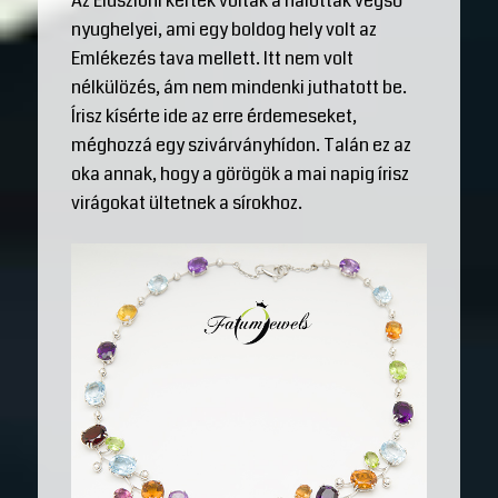
Az Élüszioni kertek voltak a halottak végső
nyughelyei, ami egy boldog hely volt az
Emlékezés tava mellett. Itt nem volt
nélkülözés, ám nem mindenki juthatott be.
Írisz kísérte ide az erre érdemeseket,
méghozzá egy szivárványhídon. Talán ez az
oka annak, hogy a görögök a mai napig írisz
virágokat ültetnek a sírokhoz.