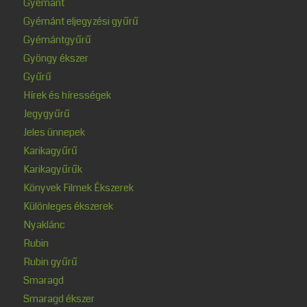
Gyémánt
Gyémánt eljegyzési gyűrű
Gyémántgyűrű
Gyöngy ékszer
Gyűrű
Hírek és hírességek
Jegygyűrű
Jeles ünnepek
Karikagyűrű
Karikagyűrűk
Könyvek Filmek Ékszerek
Különleges ékszerek
Nyaklánc
Rubin
Rubin gyűrű
Smaragd
Smaragd ékszer