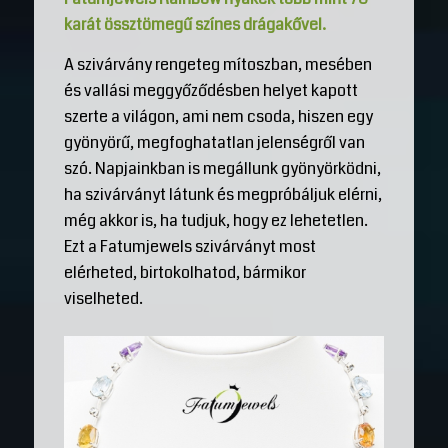
karát össztömegű színes drágakővel.
A szivárvány rengeteg mítoszban, mesében
és vallási meggyőződésben helyet kapott
szerte a világon, ami nem csoda, hiszen egy
gyönyörű, megfoghatatlan jelenségről van
szó. Napjainkban is megállunk gyönyörködni,
ha szivárványt látunk és megpróbáljuk elérni,
még akkor is, ha tudjuk, hogy ez lehetetlen.
Ezt a Fatumjewels szivárványt most
elérheted, birtokolhatod, bármikor
viselheted.