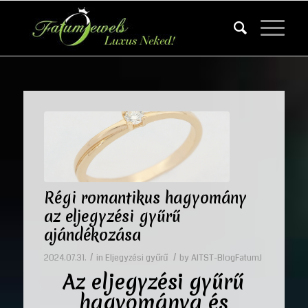
Régi romantikus hagyomány
az eljegyzési gyűrű
ajándékozása
/
/
2024.07.31.
in
Eljegyzési gyűrű
by
AITST-BlogFatumJ
Az eljegyzési gyűrű
hagyománya és