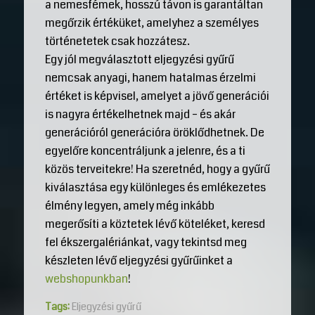
a nemesfémek, hosszú távon is garantáltan
megőrzik értéküket, amelyhez a személyes
történetetek csak hozzátesz.
Egy jól megválasztott eljegyzési gyűrű
nemcsak anyagi, hanem hatalmas érzelmi
értéket is képvisel, amelyet a jövő generációi
is nagyra értékelhetnek majd – és akár
generációról generációra öröklődhetnek. De
egyelőre koncentráljunk a jelenre, és a ti
közös terveitekre! Ha szeretnéd, hogy a gyűrű
kiválasztása egy különleges és emlékezetes
élmény legyen, amely még inkább
megerősíti a köztetek lévő köteléket, keresd
fel ékszergalériánkat, vagy tekintsd meg
készleten lévő eljegyzési gyűrűinket a
webshopunkban
!
Tags:
Eljegyzési gyűrű