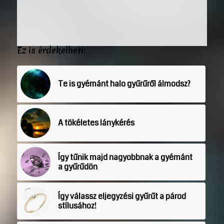
Ez is érdekelheti:
Te is gyémánt halo gyűrűről álmodsz?
A tökéletes lánykérés
Így tűnik majd nagyobbnak a gyémánt
a gyűrűdön
Így válassz eljegyzési gyűrűt a párod
stílusához!