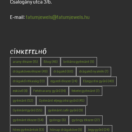
Csalogány utca 3/b.
E-mail:
fatumjewels@fatumjewels.hu
CÍMKEFELHŐ
arany ékszer
(15)
Blog
(46)
briliáns gyémánt
(9)
drágaköves ékszer
(49)
drágakő
(60)
drágakő nyakék
(7)
drágakő ritkaság
(13)
egyedi ékszer
(24)
Eljegyzési gyűrű
(40)
esküvő
(8)
Fehérarany gyűrű
(14)
fekete gyémánt
(7)
gyémánt
(52)
Gyémánt eljegyzési gyűrű
(45)
Gyémántgyűrű
(55)
gyémánt zafír gyűrű
(9)
gyémánt ékszer
(54)
gyöngy
(6)
gyöngy ékszer
(27)
híres gyémántok
(13)
hónap drágaköve
(9)
Jegygyűrű
(24)