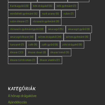
Karikagyűrű
(8)
kék drágakő
(6)
kék gyémánt
(7)
minősített gyémánt
(6)
rozé arany
(6)
rubin
(7)
rubin ékszer
(7)
rózsaszín gyémánt
(11)
rózsaszín gyémántgyűrű
(9)
smaragd
(15)
smaragd gyűrű
(8)
smaragd ékszer
(18)
színes drágakő
(34)
színes gyémánt
(11)
tanzanit
(7)
zafír
(11)
zafír gyűrű
(8)
zöld drágakő
(11)
ékszer
(33)
ékszer divat
(8)
ékszer trend
(9)
ékszer történelem
(7)
ékszer viselés
(17)
KATEGÓRIÁK
A hónap drágaköve
Ajándékozás