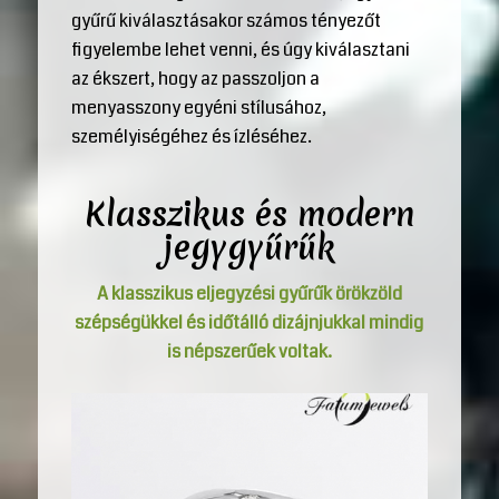
gyűrű kiválasztásakor számos tényezőt
figyelembe lehet venni, és úgy kiválasztani
az ékszert, hogy az passzoljon a
menyasszony egyéni stílusához,
személyiségéhez és ízléséhez.
Klasszikus és modern
jegygyűrűk
A klasszikus eljegyzési gyűrűk örökzöld
szépségükkel és időtálló dizájnjukkal mindig
is népszerűek voltak.