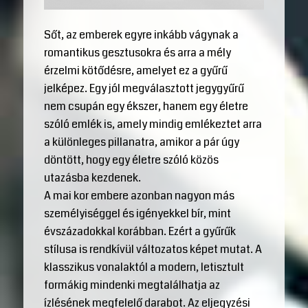
Sőt, az emberek egyre inkább vágynak a
romantikus gesztusokra és arra a mély
érzelmi kötődésre, amelyet ez a gyűrű
jelképez. Egy jól megválasztott jegygyűrű
nem csupán egy ékszer, hanem egy életre
szóló emlék is, amely mindig emlékeztet arra
a különleges pillanatra, amikor a pár úgy
döntött, hogy egy életre szóló közös
utazásba kezdenek.
A mai kor embere azonban nagyon más
személyiséggel és igényekkel bír, mint
évszázadokkal korábban. Ezért a gyűrűk
stílusa is rendkívül változatos képet mutat. A
klasszikus vonalaktól a modern, letisztult
formákig mindenki megtalálhatja az
ízlésének megfelelő darabot. Az eljegyzési