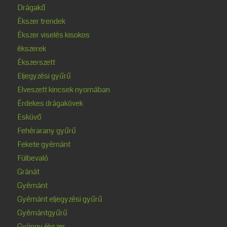
Drágakő
Ékszer trendek
Ékszer viselés kisokos
ékszerek
Ékszerszett
Eljegyzési gyűrű
Elveszett kincsek nyomában
Érdekes drágakövek
Esküvő
Fehérarany gyűrű
Fekete gyémánt
Fülbevaló
Gránát
Gyémánt
Gyémánt eljegyzési gyűrű
Gyémántgyűrű
Gyöngy ékszer