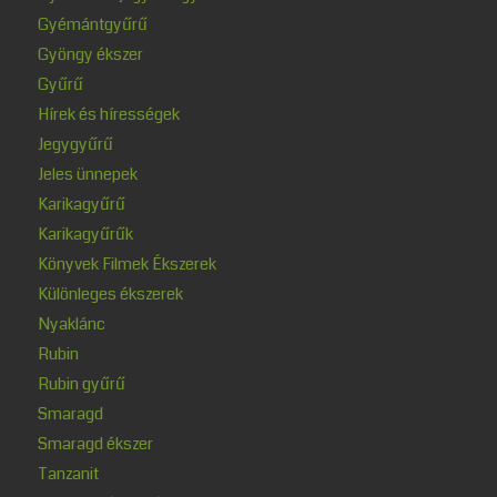
Gyémántgyűrű
Gyöngy ékszer
Gyűrű
Hírek és hírességek
Jegygyűrű
Jeles ünnepek
Karikagyűrű
Karikagyűrűk
Könyvek Filmek Ékszerek
Különleges ékszerek
Nyaklánc
Rubin
Rubin gyűrű
Smaragd
Smaragd ékszer
Tanzanit