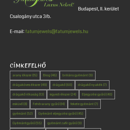
Budapest, II. kerület
Csalogány utca 3/b.
E-mail:
fatumjewels@fatumjewels.hu
CÍMKEFELHŐ
arany ékszer
(15)
Blog
(46)
briliáns gyémánt
(9)
drágaköves ékszer
(49)
drágakő
(60)
drágakő nyakék
(7)
drágakő ritkaság
(13)
egyedi ékszer
(24)
Eljegyzési gyűrű
(40)
esküvő
(8)
Fehérarany gyűrű
(14)
fekete gyémánt
(7)
gyémánt
(52)
Gyémánt eljegyzési gyűrű
(45)
Gyémántgyűrű
(55)
gyémánt zafír gyűrű
(9)