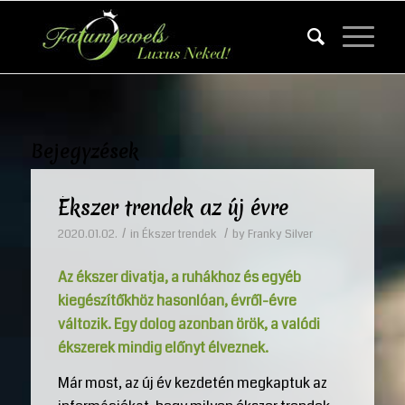
Bejegyzések
Ékszer trendek az új évre
/
/
2020.01.02.
in
Ékszer trendek
by
Franky Silver
Az ékszer divatja, a ruhákhoz és egyéb
kiegészítőkhöz hasonlóan, évről-évre
változik. Egy dolog azonban örök, a valódi
ékszerek mindig előnyt élveznek.
Már most, az új év kezdetén megkaptuk az