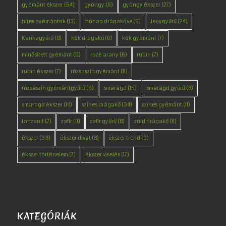
gyémánt ékszer
(54)
gyöngy
(6)
gyöngy ékszer
(27)
híres gyémántok
(13)
hónap drágaköve
(9)
Jegygyűrű
(24)
Karikagyűrű
(8)
kék drágakő
(6)
kék gyémánt
(7)
minősített gyémánt
(6)
rozé arany
(6)
rubin
(7)
rubin ékszer
(7)
rózsaszín gyémánt
(11)
rózsaszín gyémántgyűrű
(9)
smaragd
(15)
smaragd gyűrű
(8)
smaragd ékszer
(18)
színes drágakő
(34)
színes gyémánt
(11)
tanzanit
(7)
zafír
(11)
zafír gyűrű
(8)
zöld drágakő
(11)
ékszer
(33)
ékszer divat
(8)
ékszer trend
(9)
ékszer történelem
(7)
ékszer viselés
(17)
KATEGÓRIÁK