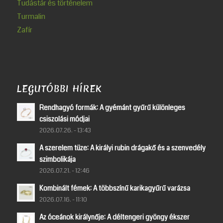
Tudástár és történelem
Turmalin
Zafír
LEGUTÓBBI HÍREK
Rendhagyó formák: A gyémánt gyűrű különleges
csiszolási módjai
2026.07.26. - 13:43
A szerelem tüze: A királyi rubin drágakő és a szenvedély
szimbolikája
2026.07.21. - 12:46
Kombinált fémek: A többszínű karikagyűrű varázsa
2026.07.16. - 11:10
Az óceánok királynője: A déltengeri gyöngy ékszer