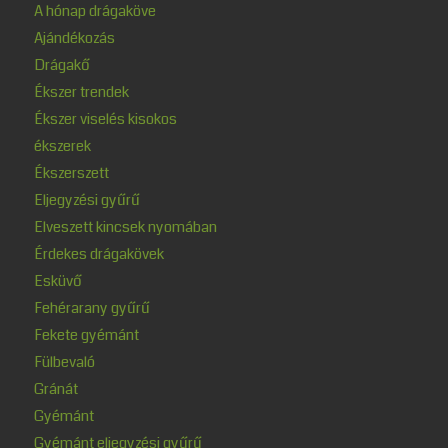
A hónap drágaköve
Ajándékozás
Drágakő
Ékszer trendek
Ékszer viselés kisokos
ékszerek
Ékszerszett
Eljegyzési gyűrű
Elveszett kincsek nyomában
Érdekes drágakövek
Esküvő
Fehérarany gyűrű
Fekete gyémánt
Fülbevaló
Gránát
Gyémánt
Gyémánt eljegyzési gyűrű