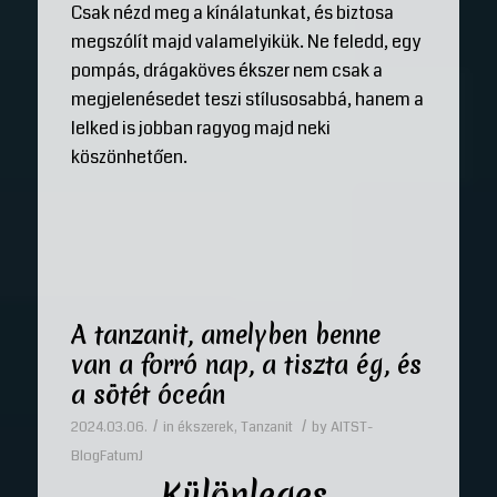
Csak nézd meg a kínálatunkat, és biztosa
megszólít majd valamelyikük. Ne feledd, egy
pompás, drágaköves ékszer nem csak a
megjelenésedet teszi stílusosabbá, hanem a
lelked is jobban ragyog majd neki
köszönhetően.
A tanzanit, amelyben benne
van a forró nap, a tiszta ég, és
a sötét óceán
/
/
2024.03.06.
in
ékszerek
,
Tanzanit
by
AITST-
BlogFatumJ
Különleges,