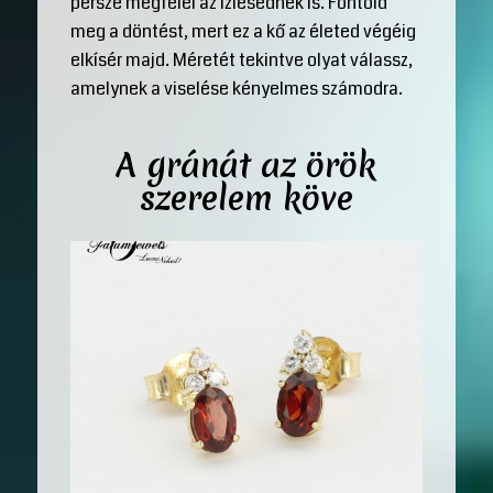
persze megfelel az ízlésednek is. Fontold
meg a döntést, mert ez a kő az életed végéig
elkísér majd. Méretét tekintve olyat válassz,
amelynek a viselése kényelmes számodra.
A gránát az örök
szerelem köve