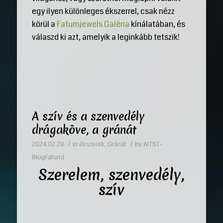
egy ilyen különleges ékszerrel, csak nézz
körül a
Fatumjewels Galéria
kínálatában, és
válaszd ki azt, amelyik a leginkább tetszik!
A szív és a szenvedély
drágaköve, a gránát
/
/
2024.02.28.
in
ékszerek
,
Gránát
by
AITST-
BlogFatumJ
Szerelem, szenvedély,
szív