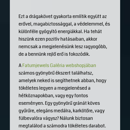
Ezt a drágakövet gyakorta említik együtt az
erővel, magabiztossággal, a védelemmel, és
különféle gyógyító energiákkal. Ha tehát
hiszünk ezen pozitív hatásaiban, akkor
nemcsak a megjelenésünk lesz ragyogóbb,
de a bennünk rejlő erő is fokozódik.
A
Fatumjewels Galéria webshopjában
számos gyönyörű ékszert találhatsz,
amelyek neked is segíthetnek abban, hogy
tökéletes legyen a megjelenésed a
hétköznapokban, vagy egy fontos
eseményen. Egy gyönyörű gránát köves
gyűrűre, elegáns medálra, karkötőre, vagy
fülbevalóra vágysz? Nálunk biztosan
megtalálod a számodra tökéletes darabot.