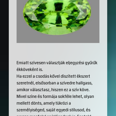
Emiatt szívesen választják eljegyzési gyűrűk
ékköveként is.
Ha ezzel a csodás kővel díszített ékszert
szeretnél, elsősorban a szívedre hallgass,
amikor választasz, hiszen ez a szív köve.
Mivel színe és formája sokféle lehet, olyan
mellett dönts, amely tükrözi a
személyiséged, saját egyedi stílusod, és