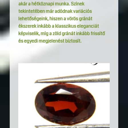
akár a hétköznapi munka. Színek
tekintetében már adódnak variációs
lehetőségeink, hiszen a vörös gránát
ékszerek inkább a klasszikus eleganciát
képviselik, míg a zöld gránát inkább frissítő
és egyedi megjelenést biztosít.