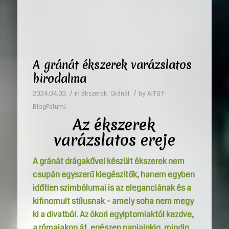
A gránát ékszerek varázslatos
birodalma
/
/
2024.04.03.
in
ékszerek
,
Gránát
by
AITST-
BlogFatumJ
Az ékszerek
varázslatos ereje
A gránát drágakővel készült ékszerek nem
csupán egyszerű kiegészítők, hanem egyben
időtlen szimbólumai is az eleganciának és a
kifinomult stílusnak – amely soha nem megy
ki a divatból. Az ókori egyiptomiaktól kezdve,
a rómaiakon át, egészen napjainkig, mindig