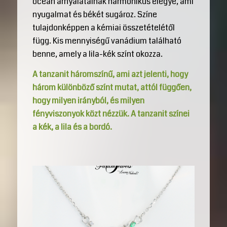
óceán árnyalatainak harmonikus elegye, ami
nyugalmat és békét sugároz. Színe
tulajdonképpen a kémiai összetételétől
függ. Kis mennyiségű vanádium található
benne, amely a lila-kék színt okozza.
A tanzanit háromszínű, ami azt jelenti, hogy
három különböző színt mutat, attól függően,
hogy milyen irányból, és milyen
fényviszonyok közt nézzük. A tanzanit színei
a kék, a lila és a bordó.