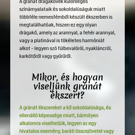
A gránát drágakövek különleges
színárnyalataik és sokoldalúságuk miatt
többféle nemesfémből készült ékszerben is
megtalálhatóak, hiszen ez egy olyan
drágakő, amely az arannyal, a fehér arannyal,
vagy a platinával is tökéletes harmóniát
alkot – legyen szó fülbevalóról, nyakláncról,
karkötőről vagy gyűrűről.
Mikor, és hogyan
viseljünk gránát
ékszert?
A gránát ékszereket a kő sokoldalúsága, és
ellenálló képessége miatt, bármilyen
alkalomra viselhetjük, legyen az egy
hivatalos esemény, baráti összejövetel vagy