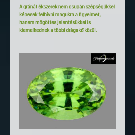
A gránát ékszerek nem csupán szépségükkel
képesek felhívni magukra a figyelmet,
hanem mögöttes jelentésükkel is
kiemelkednek a többi drágakő közül.