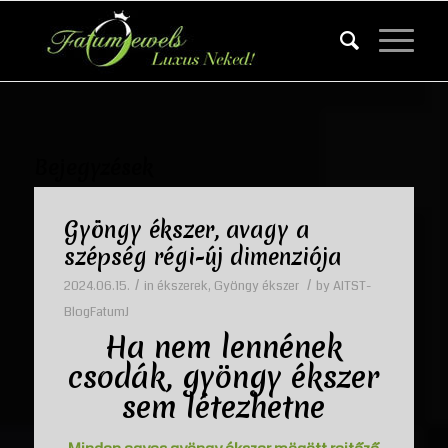
Bejegyzések
Gyöngy ékszer, avagy a
szépség régi-új dimenziója
/
/
2024.06.15.
in
ékszerek
,
Gyöngy ékszer
by
AITST-
BlogFatumJ
Ha nem lennének
csodák, gyöngy ékszer
sem létezhetne