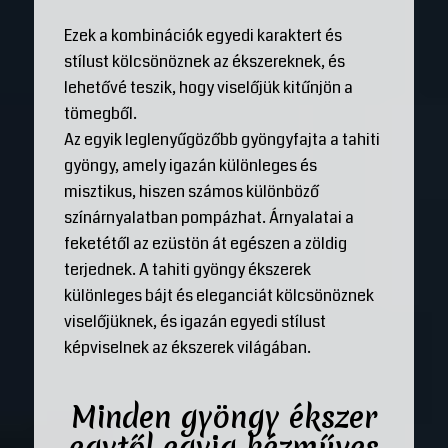
Ezek a kombinációk egyedi karaktert és
stílust kölcsönöznek az ékszereknek, és
lehetővé teszik, hogy viselőjük kitűnjön a
tömegből.
Az egyik leglenyűgözőbb gyöngyfajta a tahiti
gyöngy, amely igazán különleges és
misztikus, hiszen számos különböző
színárnyalatban pompázhat. Árnyalatai a
feketétől az ezüstön át egészen a zöldig
terjednek. A tahiti gyöngy ékszerek
különleges bájt és eleganciát kölcsönöznek
viselőjüknek, és igazán egyedi stílust
képviselnek az ékszerek világában.
Minden gyöngy ékszer
egytől egyig kézműves