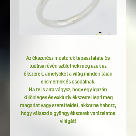
Az ékszerész mesterek tapasztalata és
tudása révén születnek meg azok az
ékszerek, amelyeket a világ minden táján
elismernek és csodálnak.
Ha te is arra vágysz, hogy egy igazán
különleges és exkluzív ékszerrel lepd meg
magadat vagy szeretteidet, akkor ne habozz,
hogy válaszd a gyöngy ékszerek varázslatos
világát!