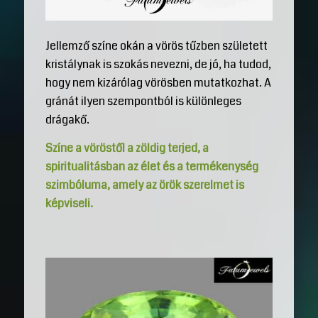
Jellemző színe okán a vörös tűzben született
kristálynak is szokás nevezni, de jó, ha tudod,
hogy nem kizárólag vörösben mutatkozhat. A
gránát ilyen szempontból is különleges
drágakő.
Színe a vöröstől a zöldig terjed, a
spiritualitásban az élet és a termékenység
szimbóluma, amely az örök szerelmet is
képviseli.