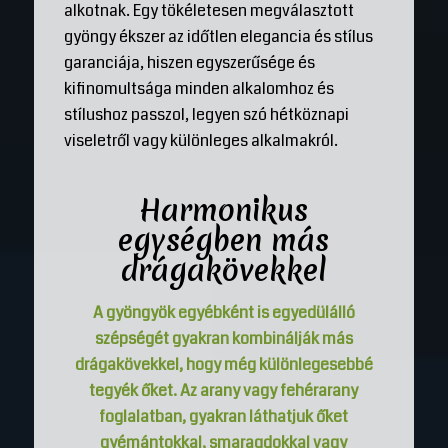
alkotnak. Egy tökéletesen megválasztott
gyöngy ékszer az időtlen elegancia és stílus
garanciája, hiszen egyszerűsége és
kifinomultsága minden alkalomhoz és
stílushoz passzol, legyen szó hétköznapi
viseletről vagy különleges alkalmakról.
Harmonikus
egységben más
drágakövekkel
A gyöngyök egyébként is egyedülálló
szépségét gyakran kombinálják más
drágakövekkel, hogy még különlegesebbé
tegyék őket. Az arany vagy fehérarany
foglalatban, gyakran láthatjuk őket
gyémántokkal, smaragdokkal vagy