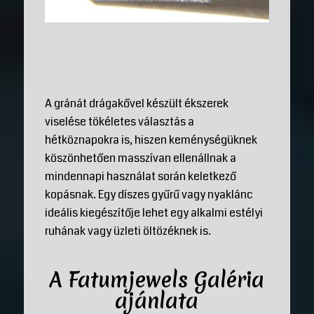
A gránát drágakővel készült ékszerek
viselése tökéletes választás a
hétköznapokra is, hiszen keménységüknek
köszönhetően masszívan ellenállnak a
mindennapi használat során keletkező
kopásnak. Egy díszes gyűrű vagy nyaklánc
ideális kiegészítője lehet egy alkalmi estélyi
ruhának vagy üzleti öltözéknek is.
A Fatumjewels Galéria
ajánlata