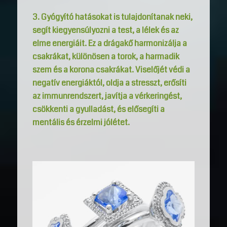
3. Gyógyító hatásokat is tulajdonítanak neki,
segít kiegyensúlyozni a test, a lélek és az
elme energiáit. Ez a drágakő harmonizálja a
csakrákat, különösen a torok, a harmadik
szem és a korona csakrákat. Viselőjét védi a
negatív energiáktól, oldja a stresszt, erősíti
az immunrendszert, javítja a vérkeringést,
csökkenti a gyulladást, és elősegíti a
mentális és érzelmi jólétet.