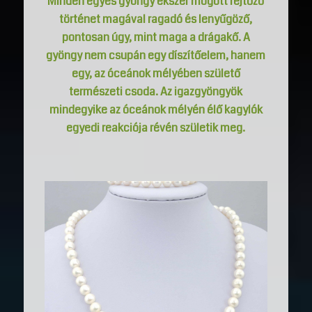
Minden egyes gyöngy ékszer mögött rejtőző
történet magával ragadó és lenyűgöző,
pontosan úgy, mint maga a drágakő. A
gyöngy nem csupán egy díszítőelem, hanem
egy, az óceánok mélyében születő
természeti csoda. Az igazgyöngyök
mindegyike az óceánok mélyén élő kagylók
egyedi reakciója révén születik meg.