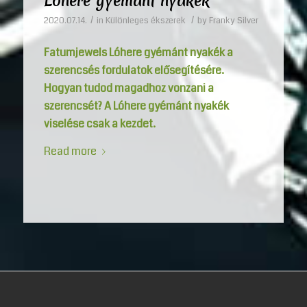
Lóhere gyémánt nyakék
/
/
2020.07.14.
in
Különleges ékszerek
by
Franky Silver
Fatumjewels Lóhere gyémánt nyakék a
szerencsés fordulatok elősegítésére.
Hogyan tudod magadhoz vonzani a
szerencsét? A Lóhere gyémánt nyakék
viselése csak a kezdet.
Read more