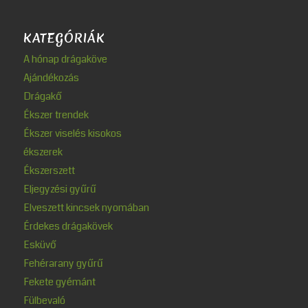
KATEGÓRIÁK
A hónap drágaköve
Ajándékozás
Drágakő
Ékszer trendek
Ékszer viselés kisokos
ékszerek
Ékszerszett
Eljegyzési gyűrű
Elveszett kincsek nyomában
Érdekes drágakövek
Esküvő
Fehérarany gyűrű
Fekete gyémánt
Fülbevaló