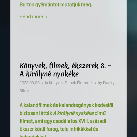
Burton gyémántot mutatjuk meg.
Read more
Könyvek, filmek, ékszerek 3. –
A királyné nyakéke
/
/
2023.03.08.
in
Könyvek Filmek Ékszerek
by
Franky
Silver
A kalandfilmek és kalandregények kedvelői
biztosan látták
A királyné nyakéke
című
filmet, ami egy csodálatos XVIII. századi
ékszer körül forog, tele intrikákkal és