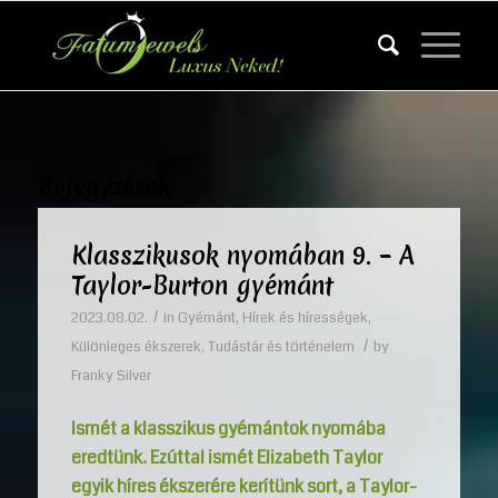
Bejegyzések
Klasszikusok nyomában 9. – A
Taylor-Burton gyémánt
/
2023.08.02.
in
Gyémánt
,
Hírek és hírességek
,
/
Különleges ékszerek
,
Tudástár és történelem
by
Franky Silver
Ismét a klasszikus gyémántok nyomába
eredtünk. Ezúttal ismét Elizabeth Taylor
egyik híres ékszerére kerítünk sort, a Taylor-