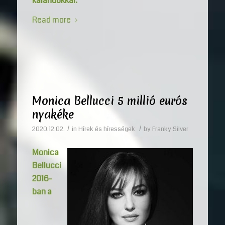
kalandokkal.
Read more
Monica Bellucci 5 millió eurós
nyakéke
/
/
2020.12.02.
in
Hírek és hírességek
by
Franky Silver
Monica
Bellucci
2016-
ban a