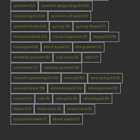
gyémánt
(52)
Gyémánt eljegyzési gyűrű
(45)
Gyémántgyűrű
(55)
gyémánt zafír gyűrű
(9)
gyémánt ékszer
(54)
gyöngy
(6)
gyöngy ékszer
(27)
híres gyémántok
(13)
hónap drágaköve
(9)
Jegygyűrű
(24)
Karikagyűrű
(8)
kék drágakő
(6)
kék gyémánt
(7)
minősített gyémánt
(6)
rozé arany
(6)
rubin
(7)
rubin ékszer
(7)
rózsaszín gyémánt
(11)
rózsaszín gyémántgyűrű
(9)
smaragd
(15)
smaragd gyűrű
(8)
smaragd ékszer
(18)
színes drágakő
(34)
színes gyémánt
(11)
tanzanit
(7)
zafír
(11)
zafír gyűrű
(8)
zöld drágakő
(11)
ékszer
(33)
ékszer divat
(8)
ékszer trend
(9)
ékszer történelem
(7)
ékszer viselés
(17)