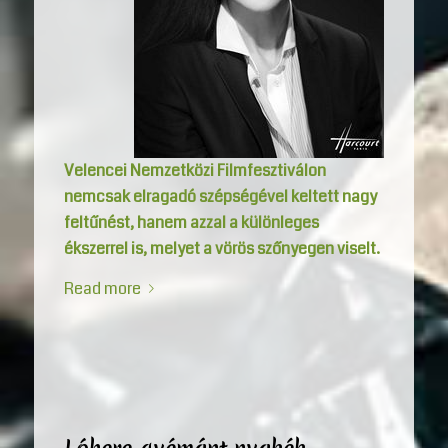
Velencei Nemzetközi Filmfesztiválon
nemcsak elragadó szépségével keltett nagy
feltűnést, hanem azzal a különleges
ékszerrel is, melyet a vörös szőnyegen viselt.
Read more