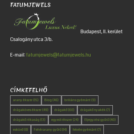
FATUMJEWELS
Budapest, II. kerület
Csalogány utca 3/b.
E-mail:
fatumjewels@fatumjewels.hu
CÍMKEFELHŐ
arany ékszer
(15)
Blog
(46)
briliáns gyémánt
(9)
drágaköves ékszer
(49)
drágakő
(60)
drágakő nyakék
(7)
drágakő ritkaság
(13)
egyedi ékszer
(24)
Eljegyzési gyűrű
(40)
esküvő
(8)
Fehérarany gyűrű
(14)
fekete gyémánt
(7)