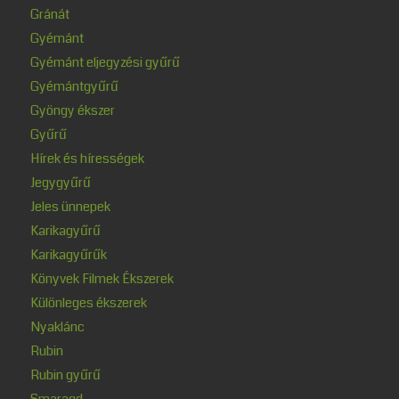
Gránát
Gyémánt
Gyémánt eljegyzési gyűrű
Gyémántgyűrű
Gyöngy ékszer
Gyűrű
Hírek és hírességek
Jegygyűrű
Jeles ünnepek
Karikagyűrű
Karikagyűrűk
Könyvek Filmek Ékszerek
Különleges ékszerek
Nyaklánc
Rubin
Rubin gyűrű