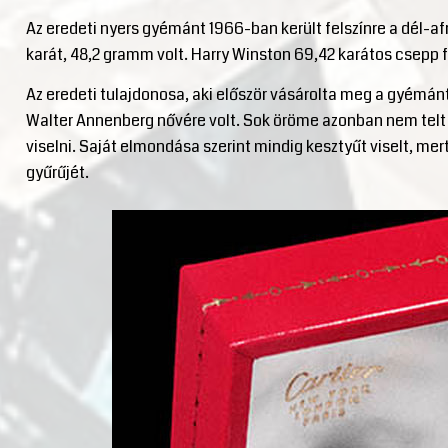
Az eredeti nyers gyémánt 1966-ban került felszínre a dél-af
karát, 48,2 gramm volt. Harry Winston 69,42 karátos csepp 
Az eredeti tulajdonosa, aki először vásárolta meg a gyémánt
Walter Annenberg nővére volt. Sok öröme azonban nem tel
viselni. Saját elmondása szerint mindig kesztyűt viselt, me
gyűrűjét.