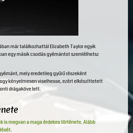
ban már találkozhattál Elizabeth Taylor egyik
nban egy másik csodás gyémántot szemlélhetsz
gyémánt, mely eredetileg gyűrű részeként
hogy kényelmesen viselhesse, ezért elkészíttetett
nti drágaköve lett.
énete
k is megvan a maga érdekes története. Alább
lését.