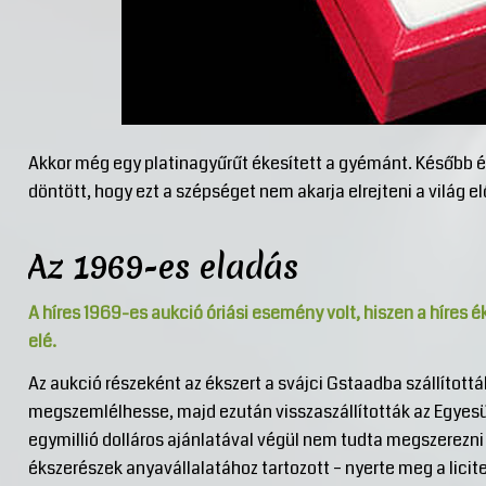
Akkor még egy platinagyűrűt ékesített a gyémánt. Később év
döntött, hogy ezt a szépséget nem akarja elrejteni a világ el
Az 1969-es eladás
A híres 1969-es aukció óriási esemény volt, hiszen a híres é
elé.
Az aukció részeként az ékszert a svájci Gstaadba szállítottá
megszemlélhesse, majd ezután visszaszállították az Egyesü
egymillió dolláros ajánlatával végül nem tudta megszerezni
ékszerészek anyavállalatához tartozott – nyerte meg a licite