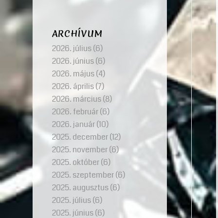
ARCHÍVUM
2026. július
(6)
2026. június
(6)
2026. május
(4)
2026. április
(7)
2026. március
(8)
2026. február
(6)
2026. január
(10)
2025. december
(12)
2025. november
(6)
2025. október
(6)
2025. szeptember
(6)
2025. augusztus
(6)
2025. július
(6)
2025. június
(6)