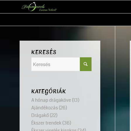
KERESÉS
KATEGÓRIÁK
A hónap drágaköve
(13)
Ajándékozás
(26)
Drágakő
(22)
Ékszer trendek
(36)
Ékszer viselés kisokos
(34)