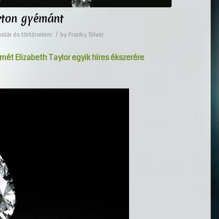
rton gyémánt
/
stár és történelem
by
Franky Silver
ét Elizabeth Taylor egyik híres ékszerére