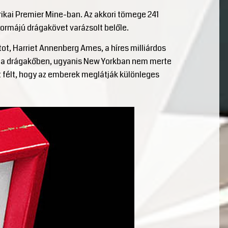
rikai Premier Mine-ban. Az akkori tömege 241
formájú drágakövet varázsolt belőle.
ot, Harriet Annenberg Ames, a híres milliárdos
t a drágakőben, ugyanis New Yorkban nem merte
rt félt, hogy az emberek meglátják különleges