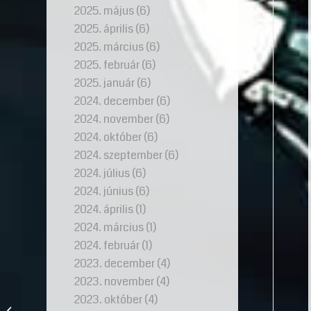
2025. május
(6)
2025. április
(6)
2025. március
(6)
2025. február
(6)
2025. január
(6)
2024. december
(6)
2024. november
(6)
2024. október
(6)
2024. szeptember
(6)
2024. július
(6)
2024. június
(6)
2024. április
(1)
2024. március
(1)
2024. február
(1)
2023. december
(4)
2023. november
(4)
Könyvek, filmek,
2023. október
(4)
ékszerek 4. – A