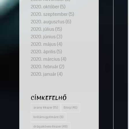
2020. október
(5)
2020. szeptember
(5)
2020. augusztus
(6)
2020. július
(15)
2020. június
(3)
2020. május
(4)
2020. április
(5)
2020. március
(4)
2020. február
(2)
2020. január
(4)
CÍMKEFELHŐ
arany ékszer
(15)
Blog
(46)
briliáns gyémánt
(9)
drágaköves ékszer
(49)