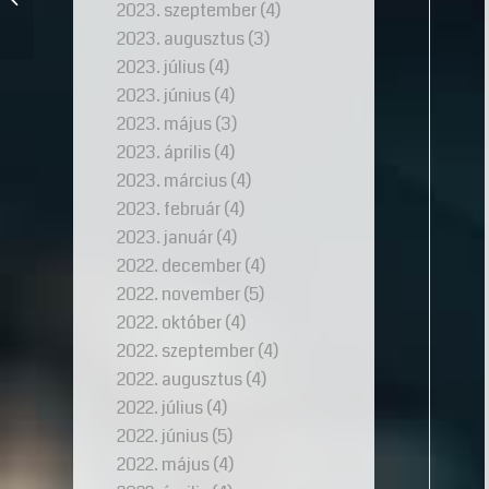
2023. szeptember
(4)
Rózsaszín Párduc
2023. augusztus
(3)
2023. július
(4)
2023. június
(4)
2023. május
(3)
2023. április
(4)
2023. március
(4)
2023. február
(4)
2023. január
(4)
2022. december
(4)
2022. november
(5)
2022. október
(4)
2022. szeptember
(4)
2022. augusztus
(4)
2022. július
(4)
2022. június
(5)
2022. május
(4)