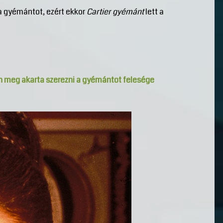
 a gyémántot, ezért ekkor
Cartier gyémánt
lett a
n meg akarta szerezni a gyémántot felesége