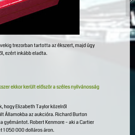
ekig trezorban tartotta az ékszert, majd úgy
ől, ezért inkább eladta.
kszer ekkor került először a széles nyilvánosság
k, hogy Elizabeth Taylor közelről
lt Államokba az aukcióra. Richard Burton
 a gyémántot. Robert Kenmore – aki a Cartier
t 1 050 000 dolláros áron.