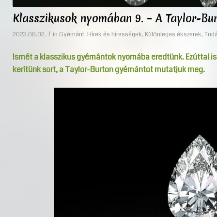
Klasszikusok nyomában 9. – A Taylor-Bu
/
2023.08.02.
in
Gyémánt
,
Hírek és hírességek
,
Különleges ékszerek
,
Tudá
Ismét a klasszikus gyémántok nyomába eredtünk. Ezúttal ism
kerítünk sort, a Taylor-Burton gyémántot mutatjuk meg.