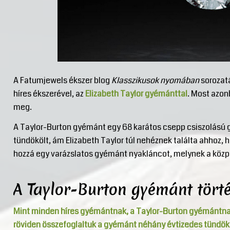
A Fatumjewels ékszer blog
Klasszikusok nyomában
sorozatá
híres ékszerével, az
Elizabeth Taylor gyémánttal
. Most azo
meg.
A Taylor-Burton gyémánt egy 68 karátos csepp csiszolású 
tündökölt, ám Elizabeth Taylor túl nehéznek találta ahhoz, 
hozzá egy varázslatos gyémánt nyakláncot, melynek a közpo
A Taylor-Burton gyémánt tört
Mint minden híres gyémántnak, a Taylor-Burton gyémántna
röviden összefoglaltuk a gyémánt néhány évtizedes tündök