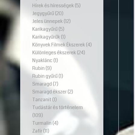
Hírek és hírességek
(5)
Jegygyűrű
(20)
Jeles ünnepek
(12)
Karikagyűrű
(5)
Karikagyűrűk
(1)
Könyvek Filmek Ékszerek
(4)
Különleges ékszerek
(24)
Nyaklánc
(1)
Rubin
(9)
Rubin gyűrű
(1)
Smaragd
(7)
Smaragd ékszer
(2)
Tanzanit
(1)
Tudástár és történelem
(109)
Turmalin
(4)
Zafír
(11)