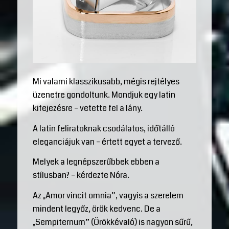
Mi valami klasszikusabb, mégis rejtélyes
üzenetre gondoltunk. Mondjuk egy latin
kifejezésre – vetette fel a lány.
A latin feliratoknak csodálatos, időtálló
eleganciájuk van – értett egyet a tervező.
Melyek a legnépszerűbbek ebben a
stílusban? – kérdezte Nóra.
Az „Amor vincit omnia”, vagyis a szerelem
mindent legyőz, örök kedvenc. De a
„Sempiternum” (Örökkévaló) is nagyon sűrű,