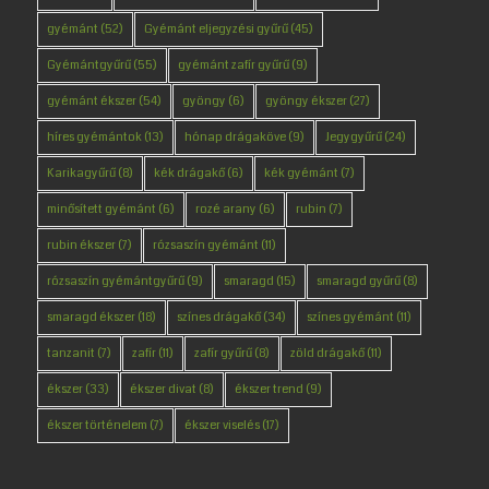
gyémánt
(52)
Gyémánt eljegyzési gyűrű
(45)
Gyémántgyűrű
(55)
gyémánt zafír gyűrű
(9)
gyémánt ékszer
(54)
gyöngy
(6)
gyöngy ékszer
(27)
híres gyémántok
(13)
hónap drágaköve
(9)
Jegygyűrű
(24)
Karikagyűrű
(8)
kék drágakő
(6)
kék gyémánt
(7)
minősített gyémánt
(6)
rozé arany
(6)
rubin
(7)
rubin ékszer
(7)
rózsaszín gyémánt
(11)
rózsaszín gyémántgyűrű
(9)
smaragd
(15)
smaragd gyűrű
(8)
smaragd ékszer
(18)
színes drágakő
(34)
színes gyémánt
(11)
tanzanit
(7)
zafír
(11)
zafír gyűrű
(8)
zöld drágakő
(11)
ékszer
(33)
ékszer divat
(8)
ékszer trend
(9)
ékszer történelem
(7)
ékszer viselés
(17)