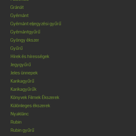
Gránát
Gyémánt
Gyémánt eljegyzési gyűrű
Gyémántgyűrű
Gyöngy ékszer
Gyűrű
Hírek és hírességek
Jegygyűrű
Jeles ünnepek
Karikagyűrű
Karikagyűrűk
Könyvek Filmek Ékszerek
Különleges ékszerek
Nyaklánc
Rubin
Rubin gyűrű