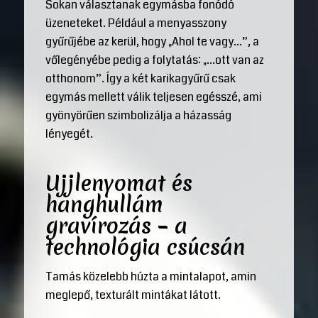
Sokan választanak egymásba fonódó
üzeneteket. Például a menyasszony
gyűrűjébe az kerül, hogy „Ahol te vagy…”, a
vőlegényébe pedig a folytatás: „…ott van az
otthonom”. Így a két karikagyűrű csak
egymás mellett válik teljesen egésszé, ami
gyönyörűen szimbolizálja a házasság
lényegét.
Ujjlenyomat és
hanghullám
gravírozás – a
technológia csúcsán
Tamás közelebb húzta a mintalapot, amin
meglepő, texturált mintákat látott.