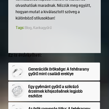
olvashatóak maradnak. Nézzük meg együtt,
hogyan mutat a kiválasztott szöveg a
különböző stílusokban!
Tags:
Blog
,
Karikagyűrű
Ez is érdekelheti:
Generációk öröksége: A fehérarany
gyűrű mint családi ereklye
Egy gyémánt gyűrű a szikrázó
érzelmek kifejezésének legjobb
eszköze
Az örök ragyogás titka: A fehérarany