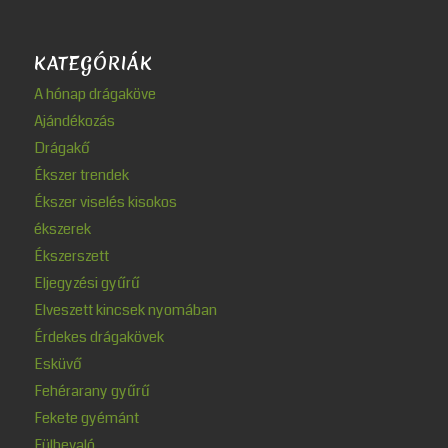
KATEGÓRIÁK
A hónap drágaköve
Ajándékozás
Drágakő
Ékszer trendek
Ékszer viselés kisokos
ékszerek
Ékszerszett
Eljegyzési gyűrű
Elveszett kincsek nyomában
Érdekes drágakövek
Esküvő
Fehérarany gyűrű
Fekete gyémánt
Fülbevaló