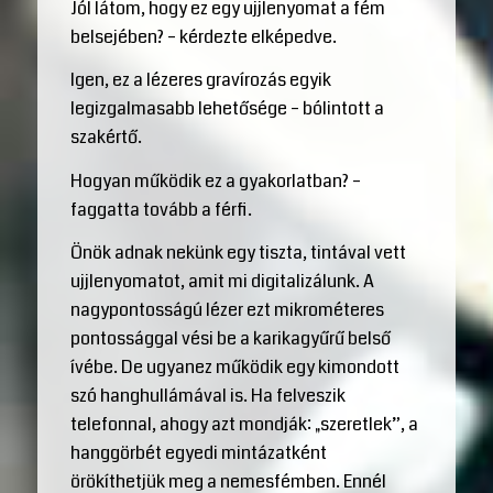
Jól látom, hogy ez egy ujjlenyomat a fém
belsejében? – kérdezte elképedve.
Igen, ez a lézeres gravírozás egyik
legizgalmasabb lehetősége – bólintott a
szakértő.
Hogyan működik ez a gyakorlatban? –
faggatta tovább a férfi.
Önök adnak nekünk egy tiszta, tintával vett
ujjlenyomatot, amit mi digitalizálunk. A
nagypontosságú lézer ezt mikrométeres
pontossággal vési be a karikagyűrű belső
ívébe. De ugyanez működik egy kimondott
szó hanghullámával is. Ha felveszik
telefonnal, ahogy azt mondják: „szeretlek”, a
hanggörbét egyedi mintázatként
örökíthetjük meg a nemesfémben. Ennél