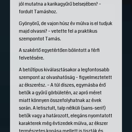
jól mutatna a karikagyűrű belsejében? –
fordult Tamáshoz.
Gyönyörű, de vajon húsz év múlva is el tudjuk
majd olvasni? – vetette fel a praktikus
szempontot Tamás.
A szakértő egyetértően bólintott a férfi
felvetésére.
A betűtípus kiválasztásakor a legfontosabb
szempont az olvashatóság – figyelmeztetett
az ékszerész. – A túl díszes, egymásba érő
betűk a gyűrű görbületén, az apró méret
miatt könnyen összefolyhatnak az évek
során. A letisztult, talp nélküli (sans-serif)
betűk vagy a határozott, elegáns nyomtatott
karakterek még évtizedek múlva, az ékszer
természetes kopása mellett is tiszták és