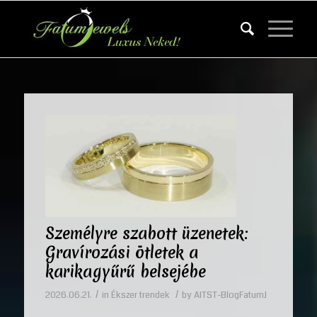
Személyre szabott üzenetek:
Gravírozási ötletek a
karikagyűrű belsejébe
/
/
2026.06.21.
in
Ékszer trendek
by
AITST-BlogFatumJ