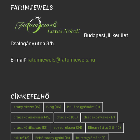
FATUMJEWELS
Budapest, II. kerület
Csalogány utca 3/b.
E-mail:
fatumjewels@fatumjewels.hu
CÍMKEFELHŐ
arany ékszer
(15)
Blog
(46)
briliáns gyémánt
(9)
drágaköves ékszer
(49)
drágakő
(60)
drágakő nyakék
(7)
drágakő ritkaság
(13)
egyedi ékszer
(24)
Eljegyzési gyűrű
(40)
esküvő
(8)
Fehérarany gyűrű
(14)
fekete gyémánt
(7)