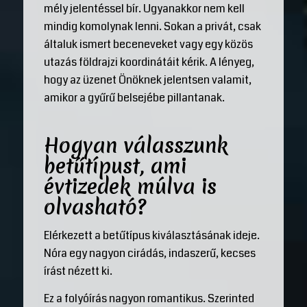
mély jelentéssel bír. Ugyanakkor nem kell
mindig komolynak lenni. Sokan a privát, csak
általuk ismert beceneveket vagy egy közös
utazás földrajzi koordinátáit kérik. A lényeg,
hogy az üzenet Önöknek jelentsen valamit,
amikor a gyűrű belsejébe pillantanak.
Hogyan válasszunk
betűtípust, ami
évtizedek múlva is
olvasható?
Elérkezett a betűtípus kiválasztásának ideje.
Nóra egy nagyon cirádás, indaszerű, kecses
írást nézett ki.
Ez a folyóírás nagyon romantikus. Szerinted