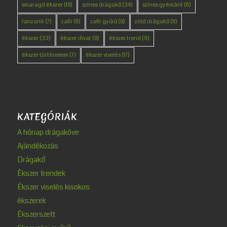
smaragd ékszer
(18)
színes drágakő
(34)
színes gyémánt
(11)
tanzanit
(7)
zafír
(11)
zafír gyűrű
(8)
zöld drágakő
(11)
ékszer
(33)
ékszer divat
(8)
ékszer trend
(9)
ékszer történelem
(7)
ékszer viselés
(17)
KATEGÓRIÁK
A hónap drágaköve
Ajándékozás
Drágakő
Ékszer trendek
Ékszer viselés kisokos
ékszerek
Ékszerszett