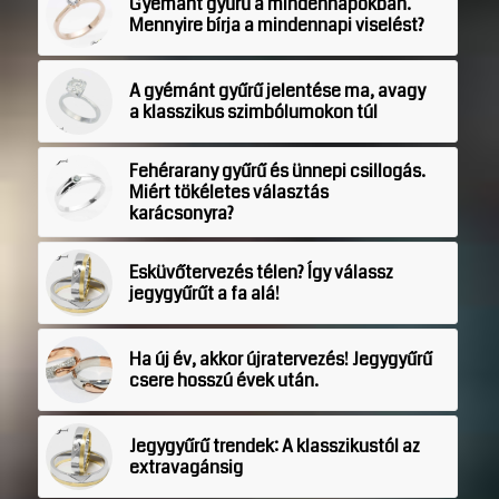
Gyémánt gyűrű a mindennapokban.
Mennyire bírja a mindennapi viselést?
A gyémánt gyűrű jelentése ma, avagy
a klasszikus szimbólumokon túl
Fehérarany gyűrű és ünnepi csillogás.
Miért tökéletes választás
karácsonyra?
Esküvőtervezés télen? Így válassz
jegygyűrűt a fa alá!
Ha új év, akkor újratervezés! Jegygyűrű
csere hosszú évek után.
Jegygyűrű trendek: A klasszikustól az
extravagánsig