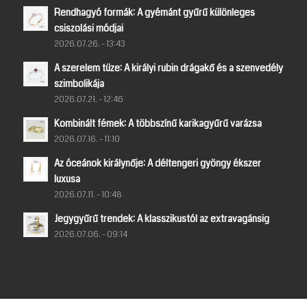
Rendhagyó formák: A gyémánt gyűrű különleges
csiszolási módjai
2026.07.26. - 13:43
A szerelem tüze: A királyi rubin drágakő és a szenvedély
szimbolikája
2026.07.21. - 12:46
Kombinált fémek: A többszínű karikagyűrű varázsa
2026.07.16. - 11:10
Az óceánok királynője: A déltengeri gyöngy ékszer
luxusa
2026.07.11. - 10:48
Jegygyűrű trendek: A klasszikustól az extravagánsig
2026.07.06. - 09:14