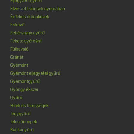
Eljegyzési gyűrű
Elveszett kincsek nyomában
Érdekes drágakövek
Esküvő
Fehérarany gyűrű
Fekete gyémánt
Fülbevaló
Gránát
Gyémánt
Gyémánt eljegyzési gyűrű
Gyémántgyűrű
Gyöngy ékszer
Gyűrű
Hírek és hírességek
Jegygyűrű
Jeles ünnepek
Karikagyűrű