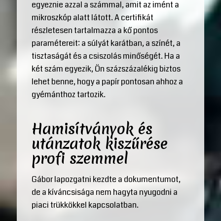
egyeznie azzal a számmal, amit az imént a
mikroszkóp alatt látott. A certifikát
részletesen tartalmazza a kő pontos
paramétereit: a súlyát karátban, a színét, a
tisztaságát és a csiszolás minőségét. Ha a
két szám egyezik, Ön százszázalékig biztos
lehet benne, hogy a papír pontosan ahhoz a
gyémánthoz tartozik.
Hamisítványok és
utánzatok kiszűrése
profi szemmel
Gábor lapozgatni kezdte a dokumentumot,
de a kíváncsisága nem hagyta nyugodni a
piaci trükkökkel kapcsolatban.