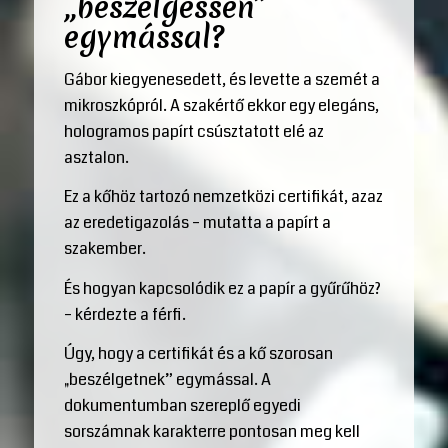
„beszélgessen”
egymással?
Gábor kiegyenesedett, és levette a szemét a
mikroszkópról. A szakértő ekkor egy elegáns,
hologramos papírt csúsztatott elé az
asztalon.
Ez a kőhöz tartozó nemzetközi certifikát, azaz
az eredetigazolás – mutatta a papírt a
szakember.
És hogyan kapcsolódik ez a papír a gyűrűhöz?
– kérdezte a férfi.
Úgy, hogy a certifikát és a kő szorosan
„beszélgetnek” egymással. A
dokumentumban szereplő egyedi
sorszámnak karakterre pontosan meg kell