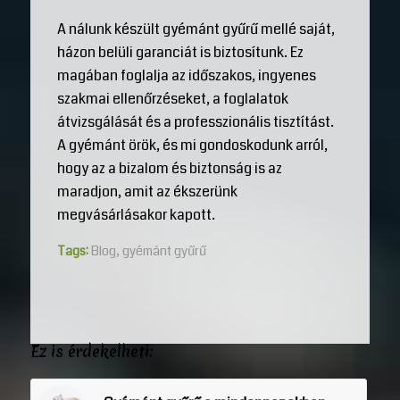
A nálunk készült gyémánt gyűrű mellé saját,
házon belüli garanciát is biztosítunk. Ez
magában foglalja az időszakos, ingyenes
szakmai ellenőrzéseket, a foglalatok
átvizsgálását és a professzionális tisztítást.
A gyémánt örök, és mi gondoskodunk arról,
hogy az a bizalom és biztonság is az
maradjon, amit az ékszerünk
megvásárlásakor kapott.
Tags:
Blog
,
gyémánt gyűrű
Ez is érdekelheti: