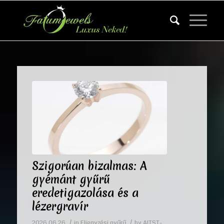
Szigorúan bizalmas: A
gyémánt gyűrű
eredetigazolása és a
lézergravír
/
/
2026.06.26.
in
Eljegyzési gyűrű
by
AITST-