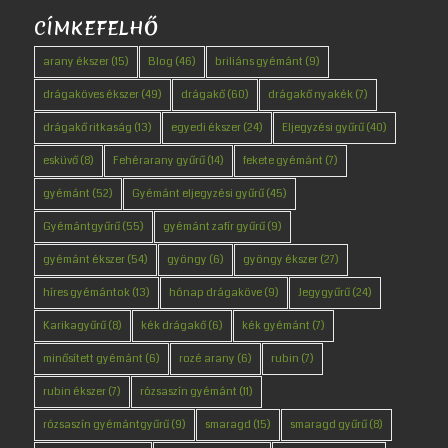
CÍMKEFELHŐ
arany ékszer
(15)
Blog
(46)
briliáns gyémánt
(9)
drágaköves ékszer
(49)
drágakő
(60)
drágakő nyakék
(7)
drágakő ritkaság
(13)
egyedi ékszer
(24)
Eljegyzési gyűrű
(40)
esküvő
(8)
Fehérarany gyűrű
(14)
fekete gyémánt
(7)
gyémánt
(52)
Gyémánt eljegyzési gyűrű
(45)
Gyémántgyűrű
(55)
gyémánt zafír gyűrű
(9)
gyémánt ékszer
(54)
gyöngy
(6)
gyöngy ékszer
(27)
híres gyémántok
(13)
hónap drágaköve
(9)
Jegygyűrű
(24)
Karikagyűrű
(8)
kék drágakő
(6)
kék gyémánt
(7)
minősített gyémánt
(6)
rozé arany
(6)
rubin
(7)
rubin ékszer
(7)
rózsaszín gyémánt
(11)
rózsaszín gyémántgyűrű
(9)
smaragd
(15)
smaragd gyűrű
(8)