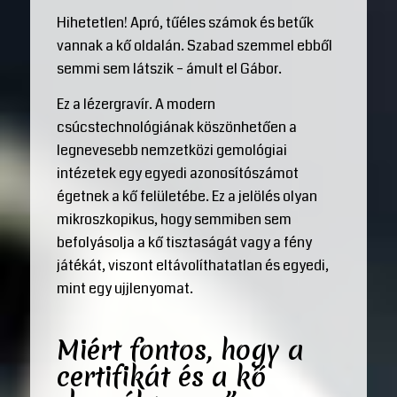
Hihetetlen! Apró, tűéles számok és betűk
vannak a kő oldalán. Szabad szemmel ebből
semmi sem látszik – ámult el Gábor.
Ez a lézergravír. A modern
csúcstechnológiának köszönhetően a
legnevesebb nemzetközi gemológiai
intézetek egy egyedi azonosítószámot
égetnek a kő felületébe. Ez a jelölés olyan
mikroszkopikus, hogy semmiben sem
befolyásolja a kő tisztaságát vagy a fény
játékát, viszont eltávolíthatatlan és egyedi,
mint egy ujjlenyomat.
Miért fontos, hogy a
certifikát és a kő