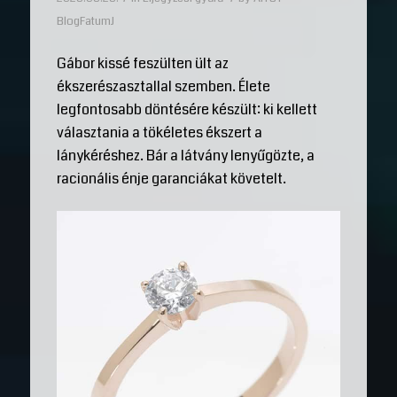
BlogFatumJ
Gábor kissé feszülten ült az
ékszerészasztallal szemben. Élete
legfontosabb döntésére készült: ki kellett
választania a tökéletes ékszert a
lánykéréshez. Bár a látvány lenyűgözte, a
racionális énje garanciákat követelt.