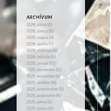
ARCHÍVUM
2026. július
(6)
2026. június
(6)
2026. május
(4)
2026. április
(7)
2026. március
(8)
2026. február
(6)
2026. január
(10)
2025. december
(12)
2025. november
(6)
2025. október
(6)
2025. szeptember
(6)
2025. augusztus
(6)
2025. július
(6)
2025. június
(6)