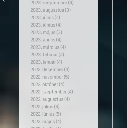
2023. szeptember
(4)
meséli el
2023. augusztus
(3)
2023. július
(4)
2023. június
(4)
2023. május
(3)
2023. április
(4)
2023. március
(4)
2023. február
(4)
2023. január
(4)
2022. december
(4)
2022. november
(5)
2022. október
(4)
2022. szeptember
(4)
2022. augusztus
(4)
2022. július
(4)
2022. június
(5)
2022. május
(4)