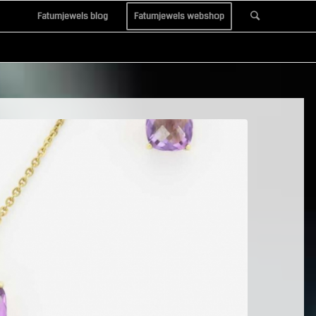
Fatumjewels blog
Fatumjewels webshop