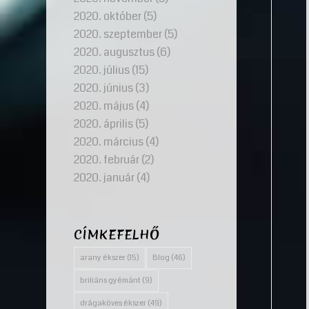
2020. október
(5)
2020. szeptember
(5)
2020. augusztus
(6)
2020. július
(15)
2020. június
(3)
2020. május
(4)
2020. április
(5)
2020. március
(4)
2020. február
(2)
2020. január
(4)
CÍMKEFELHŐ
arany ékszer
(15)
Blog
(46)
briliáns gyémánt
(9)
drágaköves ékszer
(49)