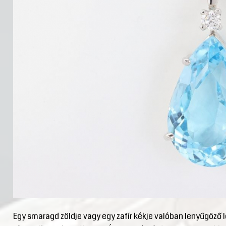
Egy smaragd zöldje vagy egy zafír kékje valóban lenyűgöző l