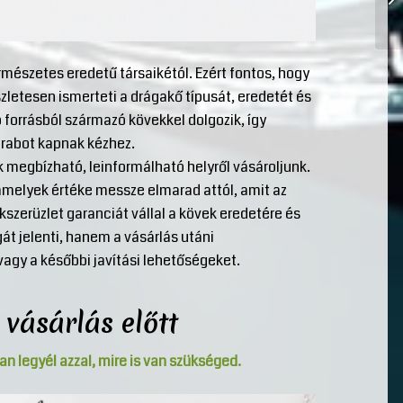
rmészetes eredetű társaikétól. Ezért fontos, hogy
zletesen ismerteti a drágakő típusát, eredetét és
ó forrásból származó kövekkel dolgozik, így
arabot kapnak kézhez.
 megbízható, leinformálható helyről vásároljunk.
amelyek értéke messze elmarad attól, amit az
kszerüzlet garanciát vállal a kövek eredetére és
t jelenti, hanem a vásárlás utáni
t vagy a későbbi javítási lehetőségeket.
vásárlás előtt
an legyél azzal, mire is van szükséged.