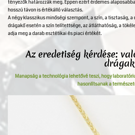
tényezők határozzák meg. Éppen ezért érdemes alaposabban
hosszú távon is értékálló választás.
A négy klasszikus minőségi szempont, a szín, a tisztaság, a 
drágakő esetén a szín telítettsége, az átláthatóság, a töké
adja meg a darab esztétikai és piaci értékét.
Az eredetiség kérdése: va
drágak
Manapság a technológia lehetővé teszi, hogy laboratóri
hasonlítsanak a természet