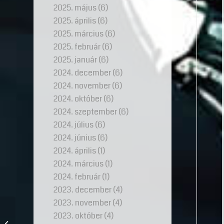
2025. május
(6)
2025. április
(6)
2025. március
(6)
2025. február
(6)
2025. január
(6)
2024. december
(6)
2024. november
(6)
2024. október
(6)
2024. szeptember
(6)
2024. július
(6)
2024. június
(6)
2024. április
(1)
2024. március
(1)
2024. február
(1)
2023. december
(4)
2023. november
(4)
Gyöngy ékszer, amely
2023. október
(4)
egy barátság történetét