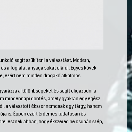
unkció segít szűkíteni a választást. Modern,
 és a foglalat anyaga sokat elárul. Egyes kövek
sre, ezért nem minden drágakő alkalmas
gyarázza a különbségeket és segít eligazodni a
nem mindennapi döntés, amely gyakran egy egész
óról, a választott ékszer nemcsak egy tárgy, hanem
ója is. Éppen ezért érdemes tudatosan és
edre lesznek abban, hogy ékszered ne csupán szép,