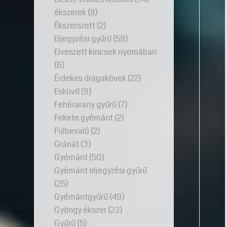
ékszerek
(8)
Ékszerszett
(2)
Eljegyzési gyűrű
(59)
Elveszett kincsek nyomában
(6)
Érdekes drágakövek
(22)
Esküvő
(9)
Fehérarany gyűrű
(7)
Fekete gyémánt
(2)
Fülbevaló
(2)
Gránát
(3)
Gyémánt
(50)
Gyémánt eljegyzési gyűrű
(25)
Gyémántgyűrű
(49)
Gyöngy ékszer
(23)
Gyűrű
(5)