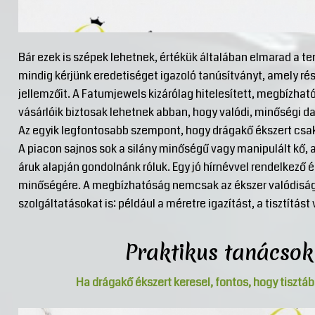
Bár ezek is szépek lehetnek, értékük általában elmarad a te
mindig kérjünk eredetiséget igazoló tanúsítványt, amely rés
jellemzőit. A Fatumjewels kizárólag hitelesített, megbízhat
vásárlóik biztosak lehetnek abban, hogy valódi, minőségi d
Az egyik legfontosabb szempont, hogy drágakő ékszert csak
A piacon sajnos sok a silány minőségű vagy manipulált kő, 
áruk alapján gondolnánk róluk. Egy jó hírnévvel rendelkező é
minőségére. A megbízhatóság nemcsak az ékszer valódiságá
szolgáltatásokat is: például a méretre igazítást, a tisztítás
Praktikus tanácsok 
Ha drágakő ékszert keresel, fontos, hogy tisztáb