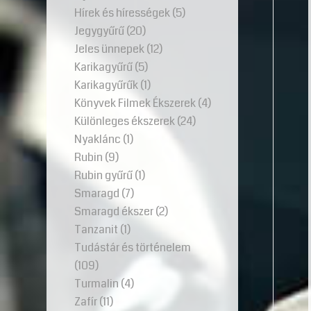
Hírek és hírességek
(5)
Jegygyűrű
(20)
Jeles ünnepek
(12)
Karikagyűrű
(5)
Karikagyűrűk
(1)
Könyvek Filmek Ékszerek
(4)
Különleges ékszerek
(24)
Nyaklánc
(1)
Rubin
(9)
Rubin gyűrű
(1)
Smaragd
(7)
Smaragd ékszer
(2)
Tanzanit
(1)
Tudástár és történelem
(109)
Turmalin
(4)
Zafír
(11)