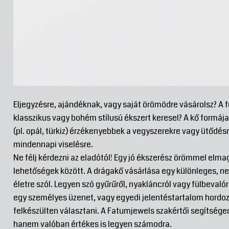
Eljegyzésre, ajándéknak, vagy saját örömödre vásárolsz? A f
klasszikus vagy bohém stílusú ékszert keresel? A kő formája
(pl. opál, türkiz) érzékenyebbek a vegyszerekre vagy ütődé
mindennapi viselésre.
Ne félj kérdezni az eladótól! Egy jó ékszerész örömmel elma
lehetőségek között. A drágakő vásárlása egy különleges, 
életre szól. Legyen szó gyűrűről, nyakláncról vagy fülbeval
egy személyes üzenet, vagy egyedi jelentéstartalom hordoz
felkészülten választani. A Fatumjewels szakértői segítség
hanem valóban értékes is legyen számodra.