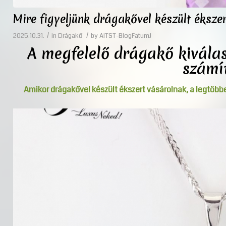
Mire figyeljünk drágakővel készült éksze
/
/
2025.10.31.
in
Drágakő
by
AITST-BlogFatumJ
A megfelelő drágakő kivála
számí
Amikor drágakővel készült ékszert vásárolnak, a legtöbb