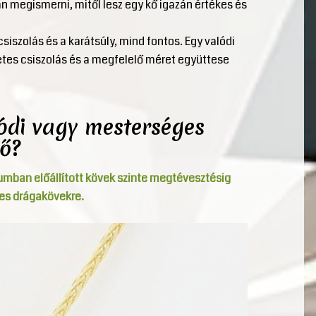
 megismerni, mitől lesz egy kő igazán értékes és
csiszolás és a karátsúly, mind fontos. Egy valódi
letes csiszolás és a megfelelő méret együttese
lódi vagy mesterséges
ő?
umban előállított kövek szinte megtévesztésig
es drágakövekre.