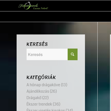
KERESÉS
KATEGÓRIÁK
A hónap drágaköve
(13)
Ajándékozás
(26)
Drágakő
(22)
Ékszer trendek
(36)
Ékszer viselés kisokos
(34)