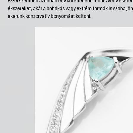
Ezzel szemben azonban egy kötetlenebb rendezvény esetén
ékszereket, akár a bohókás vagy extrém formák is szóba jö
akarunk konzervatív benyomást kelteni.