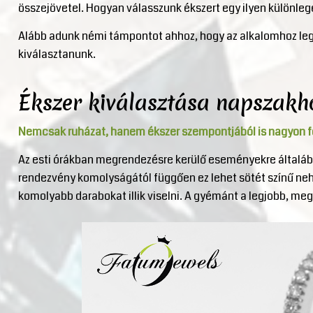
összejövetel. Hogyan válasszunk ékszert egy ilyen különleg
Alább adunk némi támpontot ahhoz, hogy az alkalomhoz legj
kiválasztanunk.
Ékszer kiválasztása napszakh
Nemcsak ruházat, hanem ékszer szempontjából is nagyon fon
Az esti órákban megrendezésre kerülő eseményekre általáb
rendezvény komolyságától függően ez lehet sötét színű neh
komolyabb darabokat illik viselni. A gyémánt a legjobb, meg