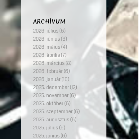
ARCHÍVUM
2026. július
(6)
2026. június
(6)
2026. május
(4)
2026. április
(7)
2026. március
(8)
2026. február
(6)
2026. január
(10)
2025. december
(12)
2025. november
(6)
2025. október
(6)
2025. szeptember
(6)
2025. augusztus
(6)
2025. július
(6)
2025. június
(6)