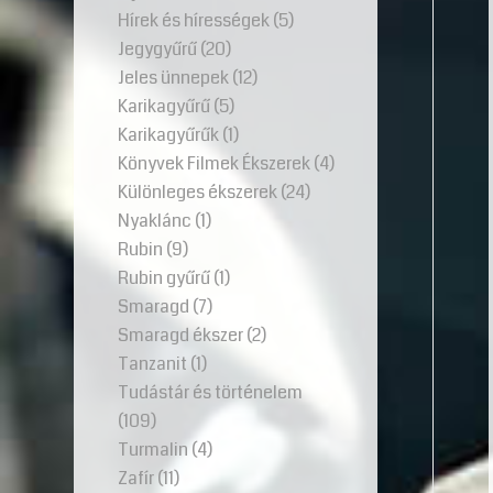
Hírek és hírességek
(5)
Jegygyűrű
(20)
Jeles ünnepek
(12)
Karikagyűrű
(5)
Karikagyűrűk
(1)
Könyvek Filmek Ékszerek
(4)
Különleges ékszerek
(24)
Nyaklánc
(1)
Rubin
(9)
Rubin gyűrű
(1)
Smaragd
(7)
Smaragd ékszer
(2)
Tanzanit
(1)
Tudástár és történelem
(109)
Turmalin
(4)
Zafír
(11)