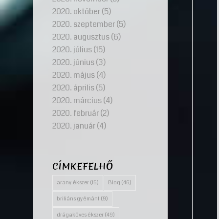
2020. október
(5)
2020. szeptember
(5)
2020. augusztus
(6)
2020. július
(15)
2020. június
(3)
2020. május
(4)
2020. április
(5)
2020. március
(4)
2020. február
(2)
2020. január
(4)
CÍMKEFELHŐ
arany ékszer
(15)
Blog
(46)
briliáns gyémánt
(9)
drágaköves ékszer
(49)