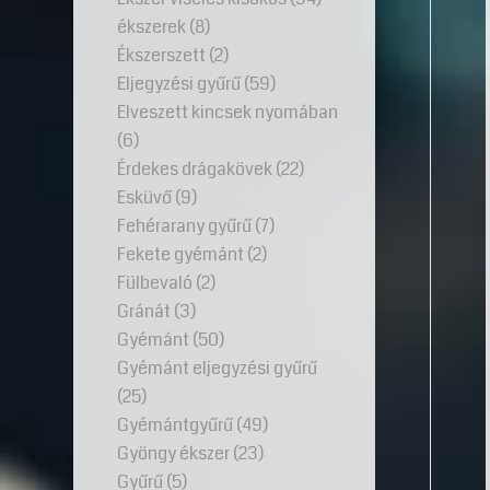
ékszerek
(8)
Ékszerszett
(2)
Eljegyzési gyűrű
(59)
Elveszett kincsek nyomában
(6)
Érdekes drágakövek
(22)
Esküvő
(9)
Fehérarany gyűrű
(7)
Fekete gyémánt
(2)
Fülbevaló
(2)
Gránát
(3)
Gyémánt
(50)
Gyémánt eljegyzési gyűrű
(25)
Gyémántgyűrű
(49)
Gyöngy ékszer
(23)
Gyűrű
(5)