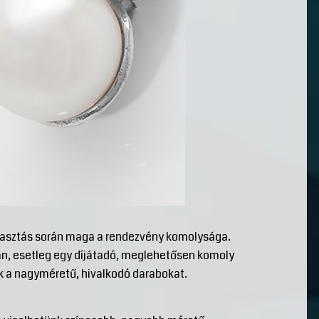
lasztás során maga a rendezvény komolysága.
van, esetleg egy díjátadó, meglehetősen komoly
ük a nagyméretű, hivalkodó darabokat.