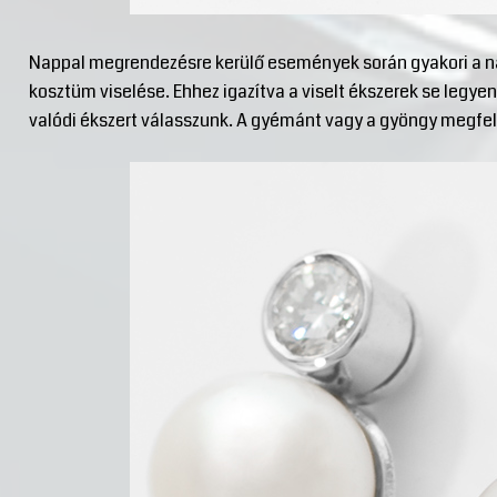
Nappal megrendezésre kerülő események során gyakori a n
kosztüm viselése. Ehhez igazítva a viselt ékszerek se leg
valódi ékszert válasszunk. A gyémánt vagy a gyöngy megfele