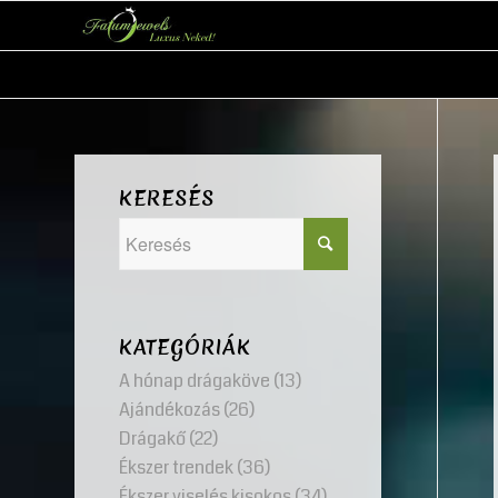
KERESÉS
KATEGÓRIÁK
A hónap drágaköve
(13)
Ajándékozás
(26)
Drágakő
(22)
Ékszer trendek
(36)
Ékszer viselés kisokos
(34)