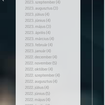
2023. szeptember
(4)
drágaköve
2023. augusztus
(3)
2023. július
(4)
2023. június
(4)
2023. május
(3)
2023. április
(4)
2023. március
(4)
2023. február
(4)
2023. január
(4)
2022. december
(4)
2022. november
(5)
2022. október
(4)
2022. szeptember
(4)
2022. augusztus
(4)
2022. július
(4)
2022. június
(5)
2022. május
(4)