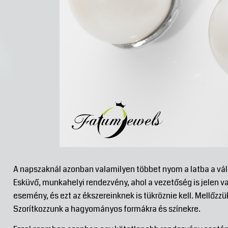
A napszaknál azonban valamilyen többet nyom a latba a vá
Esküvő, munkahelyi rendezvény, ahol a vezetőség is jelen 
esemény, és ezt az ékszereinknek is tükröznie kell. Mellőzz
Szorítkozzunk a hagyományos formákra és színekre.