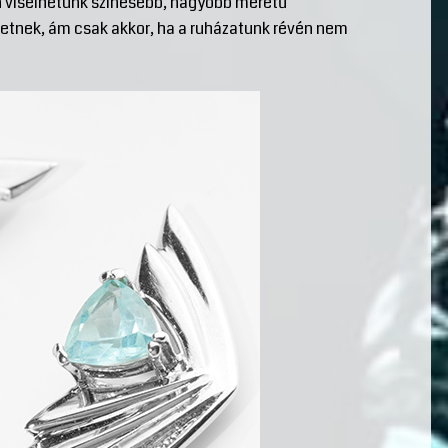
 viselhetünk színesebb, nagyobb méretű
hetnek, ám csak akkor, ha a ruházatunk révén nem