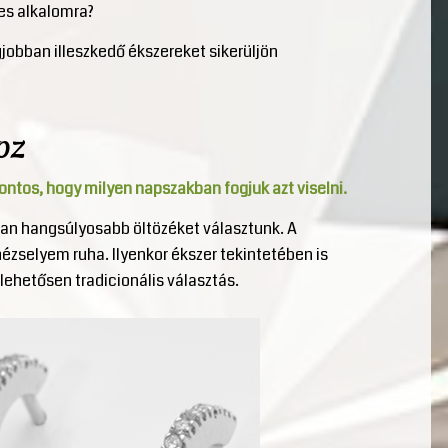
es alkalomra?
obban illeszkedő ékszereket sikerüljön
oz
tos, hogy milyen napszakban fogjuk azt viselni.
an hangsúlyosabb öltözéket választunk. A
ézselyem ruha. Ilyenkor ékszer tekintetében is
lehetősen tradicionális választás.