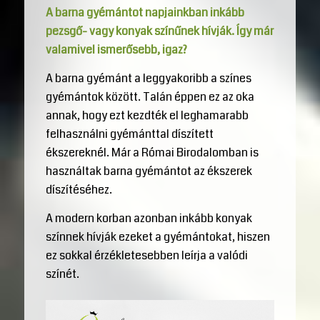
A barna gyémántot napjainkban inkább
pezsgő- vagy konyak színűnek hívják. Így már
valamivel ismerősebb, igaz?
A barna gyémánt a leggyakoribb a színes
gyémántok között. Talán éppen ez az oka
annak, hogy ezt kezdték el leghamarabb
felhasználni gyémánttal díszített
ékszereknél. Már a Római Birodalomban is
használtak barna gyémántot az ékszerek
díszítéséhez.
A modern korban azonban inkább konyak
színnek hívják ezeket a gyémántokat, hiszen
ez sokkal érzékletesebben leírja a valódi
színét.