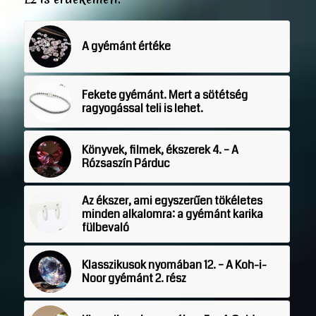
A gyémánt értéke
Fekete gyémánt. Mert a sötétség
ragyogással teli is lehet.
Könyvek, filmek, ékszerek 4. – A
Rózsaszín Párduc
Az ékszer, ami egyszerűen tökéletes
minden alkalomra: a gyémánt karika
fülbevaló
Klasszikusok nyomában 12. – A Koh-i-
Noor gyémánt 2. rész