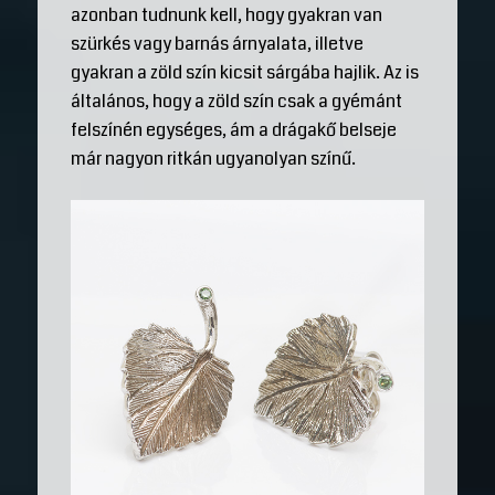
azonban tudnunk kell, hogy gyakran van
szürkés vagy barnás árnyalata, illetve
gyakran a zöld szín kicsit sárgába hajlik. Az is
általános, hogy a zöld szín csak a gyémánt
felszínén egységes, ám a drágakő belseje
már nagyon ritkán ugyanolyan színű.