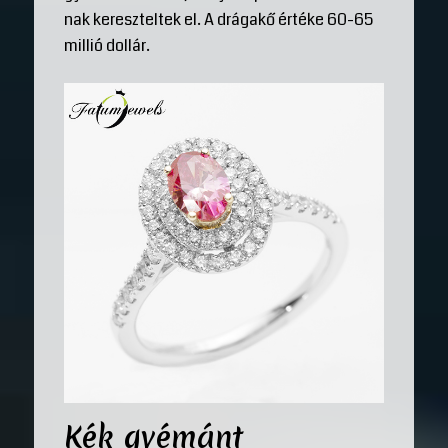
nak kereszteltek el. A drágakő értéke 60-65
millió dollár.
Kék gyémánt