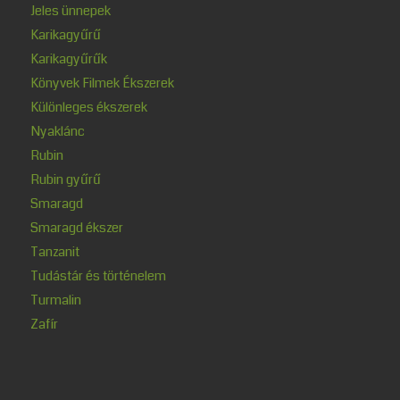
Jeles ünnepek
Karikagyűrű
Karikagyűrűk
Könyvek Filmek Ékszerek
Különleges ékszerek
Nyaklánc
Rubin
Rubin gyűrű
Smaragd
Smaragd ékszer
Tanzanit
Tudástár és történelem
Turmalin
Zafír