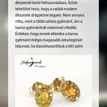
ékszernél kerül felhasználásra. Színe
lehetővé teszi, hogy a valódi modern
ékszerek drágaköve legyen. Nem annyira
ritka, mint a többi színes gyémánt, ám a
barna gyémántnál valamivel ritkább.
Érdekes, hogy ennek ellenére a barna
gyémánt mégis magasabb árkategóriát
képvisel, ha összehasonlítjuk a két színt.