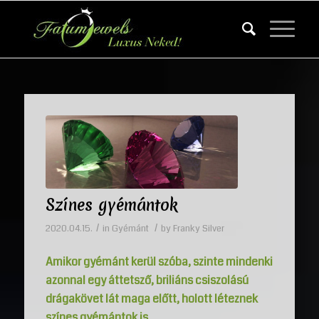
Színes gyémántok
/
/
2020.04.15.
in
Gyémánt
by
Franky Silver
Amikor gyémánt kerül szóba, szinte mindenki
azonnal egy áttetsző, briliáns csiszolású
drágakövet lát maga előtt, holott léteznek
színes gyémántok is.