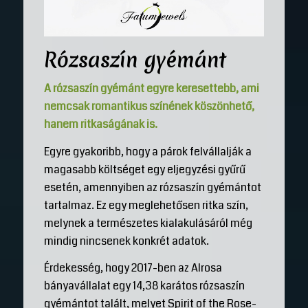
Rózsaszín gyémánt
A rózsaszín gyémánt egyre keresettebb, ami
nemcsak romantikus színének köszönhető,
hanem ritkaságának is.
Egyre gyakoribb, hogy a párok felvállalják a
magasabb költséget egy eljegyzési gyűrű
esetén, amennyiben az rózsaszín gyémántot
tartalmaz. Ez egy meglehetősen ritka szín,
melynek a természetes kialakulásáról még
mindig nincsenek konkrét adatok.
Érdekesség, hogy 2017-ben az Alrosa
bányavállalat egy 14,38 karátos rózsaszín
gyémántot talált, melyet Spirit of the Rose-