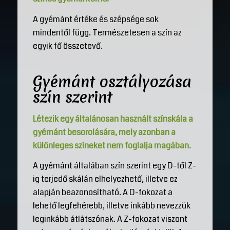
A gyémánt értéke és szépsége sok
mindentől függ. Természetesen a szín az
egyik fő összetevő.
Gyémánt osztályozása
szín szerint
Létezik egy általánosan használt színskála a
gyémánt besorolására, mely azonban a
különleges színeket nem foglalja magában.
A gyémánt általában szín szerint egy D-től Z-
ig terjedő skálán elhelyezhető, illetve ez
alapján beazonosítható. A D-fokozat a
lehető legfehérebb, illetve inkább nevezzük
leginkább átlátszónak. A Z-fokozat viszont