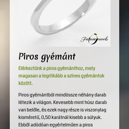
Piros gyémánt
Elérkeztünk a piros gyémánthoz, mely
magasan a legritkább a színes gyémántok
között.
Piros gyémántból mindössze néhány darab
létezik a világon. Kevesebb mint húsz darab
van belőle, és ezek nagy része is viszonylag
kisméretű, 0,50 karátnál kisebb a súlyuk.
Ebből adódóan egyértelműen a piros