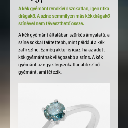
A kék gyémánt rendkívül szokatlan, igen ritka
drágakő. A színe semmilyen más kék drágakő
színével nem téveszthető össze.
A kék gyémánt általában szürkés árnyalatú, a
színe sokkal telítettebb, mint például a kék
zafír színe. Ez még akkor is igaz, ha az adott
kék gyémántnak világosabb a színe. A kék
gyémánt az egyik legszokatlanabb színű
gyémánt, ami létezik.