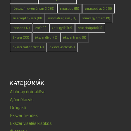
rózsaszín gyémántgyűrű
(9)
smaragd
(15)
smaragd gyűrű
(8)
smaragd ékszer
(18)
színes drágakő
(34)
színes gyémánt
(11)
tanzanit
(7)
zafír
(11)
zafír gyűrű
(8)
zöld drágakő
(11)
ékszer
(33)
ékszer divat
(8)
ékszer trend
(9)
ékszer történelem
(7)
ékszer viselés
(17)
KATEGÓRIÁK
A hónap drágaköve
Ajándékozás
Drágakő
Ékszer trendek
Ékszer viselés kisokos