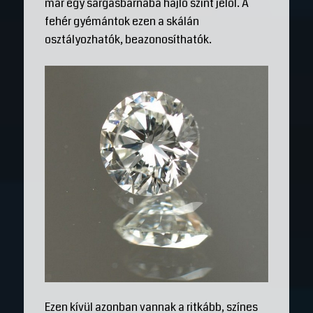
már egy sárgásbarnába hajló színt jelöl. A
fehér gyémántok ezen a skálán
osztályozhatók, beazonosíthatók.
Ezen kívül azonban vannak a ritkább, színes