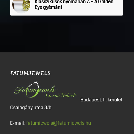
Klasszikusok nyomában 7. – A Golden
Eye gyémánt
FATUMJEWELS
Budapest, II. kerület
Csalogány utca 3/b.
E-mail:
fatumjewels@fatumjewels.hu