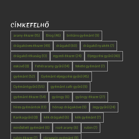
CÍMKEFELHŐ
arany ékszer
(15)
Blog
(46)
briliáns gyémánt
(9)
drágaköves ékszer
(49)
drágakő
(60)
drágakő nyakék
(7)
drágakő ritkaság
(13)
egyedi ékszer
(24)
Eljegyzési gyűrű
(40)
esküvő
(8)
Fehérarany gyűrű
(14)
fekete gyémánt
(7)
gyémánt
(52)
Gyémánt eljegyzési gyűrű
(45)
Gyémántgyűrű
(55)
gyémánt zafír gyűrű
(9)
gyémánt ékszer
(54)
gyöngy
(6)
gyöngy ékszer
(27)
híres gyémántok
(13)
hónap drágaköve
(9)
Jegygyűrű
(24)
Karikagyűrű
(8)
kék drágakő
(6)
kék gyémánt
(7)
minősített gyémánt
(6)
rozé arany
(6)
rubin
(7)
rubin ékszer
(7)
rózsaszín gyémánt
(11)