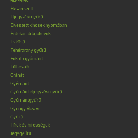
ékszerek
Ékszerszett
Eljegyzési gyűrű
Elveszett kincsek nyomában
Érdekes drágakövek
Esküvő
Fehérarany gyűrű
Fekete gyémánt
Fülbevaló
Gránát
Gyémánt
Gyémánt eljegyzési gyűrű
Gyémántgyűrű
Gyöngy ékszer
Gyűrű
Hírek és hírességek
Jegygyűrű