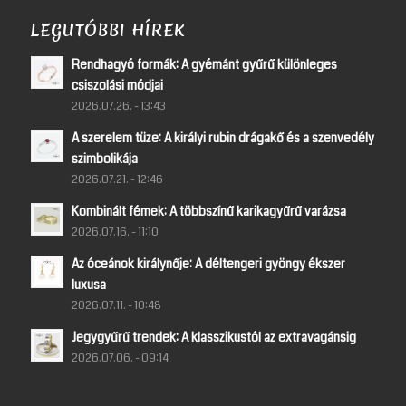
LEGUTÓBBI HÍREK
Rendhagyó formák: A gyémánt gyűrű különleges
csiszolási módjai
2026.07.26. - 13:43
A szerelem tüze: A királyi rubin drágakő és a szenvedély
szimbolikája
2026.07.21. - 12:46
Kombinált fémek: A többszínű karikagyűrű varázsa
2026.07.16. - 11:10
Az óceánok királynője: A déltengeri gyöngy ékszer
luxusa
2026.07.11. - 10:48
Jegygyűrű trendek: A klasszikustól az extravagánsig
2026.07.06. - 09:14