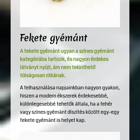
Fekete gyémánt
A fekete gyémánt ugyan a színes gyémánt
kategóriába tartozik, és nagyon érdekes
látványt nyújt, ám nem tekinthető
túlságosan ritkának.
A felhasználása napjainkban nagyon gyakori,
hiszen a modern ékszerek érdekesebbé,
különlegesebbé tehetők általa, ha a fehér
vagy színes gyémánt díszítés között egy-egy
fekete gyémánt is helyet kap.