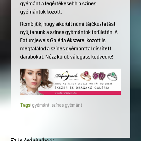
gyémánt a legértékesebb a színes
gyémántok között.
Reméljük, hogy sikerült némi tájékoztatást
nyújtanunk a színes gyémántok területén. A
Fatumjewels Galéria ékszerei között is
megtalálod a színes gyémánttal díszített
darabokat. Nézz körül, válogass kedvedre!
Tags:
gyémánt
,
színes gyémánt
Ez is érdekelheti: