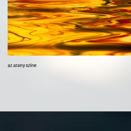
az arany színe