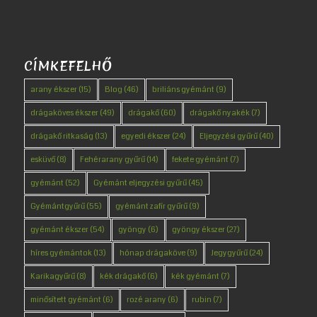
CÍMKEFELHŐ
arany ékszer
(15)
Blog
(46)
briliáns gyémánt
(9)
drágaköves ékszer
(49)
drágakő
(60)
drágakő nyakék
(7)
drágakő ritkaság
(13)
egyedi ékszer
(24)
Eljegyzési gyűrű
(40)
esküvő
(8)
Fehérarany gyűrű
(14)
fekete gyémánt
(7)
gyémánt
(52)
Gyémánt eljegyzési gyűrű
(45)
Gyémántgyűrű
(55)
gyémánt zafír gyűrű
(9)
gyémánt ékszer
(54)
gyöngy
(6)
gyöngy ékszer
(27)
híres gyémántok
(13)
hónap drágaköve
(9)
Jegygyűrű
(24)
Karikagyűrű
(8)
kék drágakő
(6)
kék gyémánt
(7)
minősített gyémánt
(6)
rozé arany
(6)
rubin
(7)