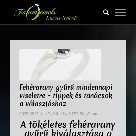
Fehérarany gyűrű mindennapi
viseletre – tippek és tanácsok
a választáshoz
/
/
2025.06.13.
in
Gyűrű
by
AITST-BlogFatumJ
A tökéletes fehérarany
gyűrű kiválasztása a