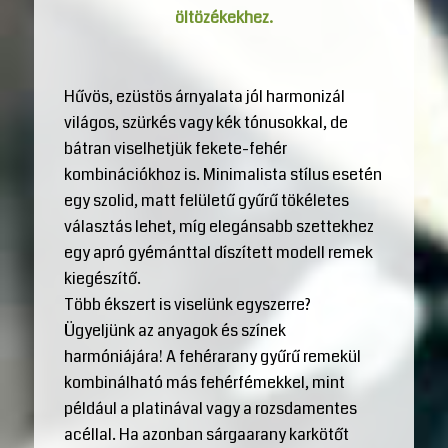
öltözékekhez.
Hűvös, ezüstös árnyalata jól harmonizál
világos, szürkés vagy kék tónusokkal, de
bátran viselhetjük fekete-fehér
kombinációkhoz is. Minimalista stílus esetén
egy szolid, matt felületű gyűrű tökéletes
választás lehet, míg elegánsabb szettekhez
egy apró gyémánttal díszített modell remek
kiegészítő.
Több ékszert is viselünk egyszerre?
Ügyeljünk az anyagok és színek
harmóniájára! A fehérarany gyűrű remekül
kombinálható más fehérfémekkel, mint
például a platinával vagy a rozsdamentes
acéllal. Ha azonban sárgaarany karkötőt