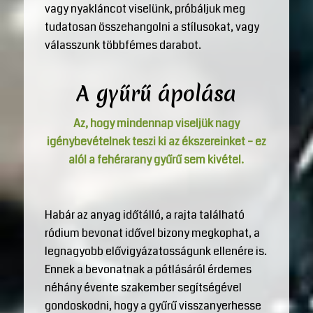
vagy nyakláncot viselünk, próbáljuk meg
tudatosan összehangolni a stílusokat, vagy
válasszunk többfémes darabot.
A gyűrű ápolása
Az, hogy mindennap viseljük nagy
igénybevételnek teszi ki az ékszereinket – ez
alól a fehérarany gyűrű sem kivétel.
Habár az anyag időtálló, a rajta található
ródium bevonat idővel bizony megkophat, a
legnagyobb elővigyázatosságunk ellenére is.
Ennek a bevonatnak a pótlásáról érdemes
néhány évente szakember segítségével
gondoskodni, hogy a gyűrű visszanyerhesse