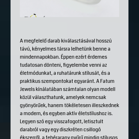
A megfelelő darab kiválasztásával hosszú
távú, kényelmes társra lelhetünk benne a
mindennapokban. Éppen ezért érdemes
tudatosan dönteni, figyelembe venni az
életmódunkat, a ruhatárunk stílusát, és a
praktikus szempontokat egyaránt. A Fatum
Jewels kínálatában számtalan olyan modell
közül választhatunk, amelyek nemcsak
gyönyörűek, hanem tökéletesen illeszkednek
a modern, és egyben aktív életstílushoz is.
Legyen szó egy visszafogott, letisztult
darabról vagy egy diszkréten csillogó
ékszerről, a fehérarany gyűrű mindig stílusos