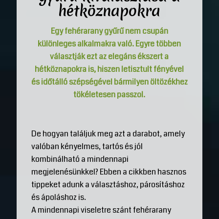
hétköznapokra
Egy fehérarany gyűrű nem csupán
különleges alkalmakra való. Egyre többen
választják ezt az elegáns ékszert a
hétköznapokra is, hiszen letisztult fényével
és időtálló szépségével bármilyen öltözékhez
tökéletesen passzol.
De hogyan találjuk meg azt a darabot, amely
valóban kényelmes, tartós és jól
kombinálható a mindennapi
megjelenésünkkel? Ebben a cikkben hasznos
tippeket adunk a választáshoz, párosításhoz
és ápoláshoz is.
A mindennapi viseletre szánt fehérarany