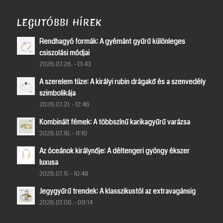
LEGUTÓBBI HÍREK
Rendhagyó formák: A gyémánt gyűrű különleges
csiszolási módjai
2026.07.26. - 13:43
A szerelem tüze: A királyi rubin drágakő és a szenvedély
szimbolikája
2026.07.21. - 12:46
Kombinált fémek: A többszínű karikagyűrű varázsa
2026.07.16. - 11:10
Az óceánok királynője: A déltengeri gyöngy ékszer
luxusa
2026.07.11. - 10:48
Jegygyűrű trendek: A klasszikustól az extravagánsig
2026.07.06. - 09:14