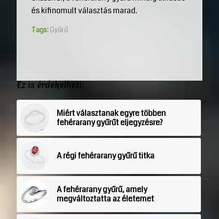
és kifinomult választás marad.
Tags:
Gyűrű
Ez is érdekelheti:
Miért választanak egyre többen
fehérarany gyűrűt eljegyzésre?
A régi fehérarany gyűrű titka
A fehérarany gyűrű, amely
megváltoztatta az életemet