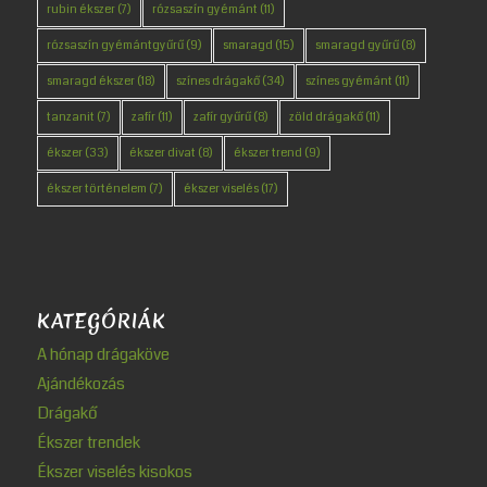
rubin ékszer
(7)
rózsaszín gyémánt
(11)
rózsaszín gyémántgyűrű
(9)
smaragd
(15)
smaragd gyűrű
(8)
smaragd ékszer
(18)
színes drágakő
(34)
színes gyémánt
(11)
tanzanit
(7)
zafír
(11)
zafír gyűrű
(8)
zöld drágakő
(11)
ékszer
(33)
ékszer divat
(8)
ékszer trend
(9)
ékszer történelem
(7)
ékszer viselés
(17)
KATEGÓRIÁK
A hónap drágaköve
Ajándékozás
Drágakő
Ékszer trendek
Ékszer viselés kisokos