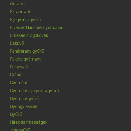
ékszerek
Ékszerszett
Eljegyzési gyűrű
Elveszett kincsek nyomában
Érdekes drágakövek
Esküvő
Fehérarany gyűrű
Fekete gyémánt
Fülbevaló
Gránát
Gyémánt
Gyémánt eljegyzési gyűrű
Gyémántgyűrű
Gyöngy ékszer
Gyűrű
Hírek és hírességek
Jegygyűrű