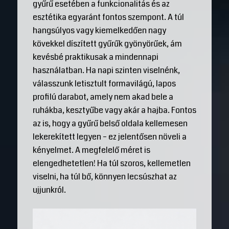
gyűrű esetében a funkcionalitás és az
esztétika egyaránt fontos szempont. A túl
hangsúlyos vagy kiemelkedően nagy
kövekkel díszített gyűrűk gyönyörűek, ám
kevésbé praktikusak a mindennapi
használatban. Ha napi szinten viselnénk,
válasszunk letisztult formavilágú, lapos
profilú darabot, amely nem akad bele a
ruhákba, kesztyűbe vagy akár a hajba. Fontos
az is, hogy a gyűrű belső oldala kellemesen
lekerekített legyen – ez jelentősen növeli a
kényelmet. A megfelelő méret is
elengedhetetlen! Ha túl szoros, kellemetlen
viselni, ha túl bő, könnyen lecsúszhat az
ujjunkról.