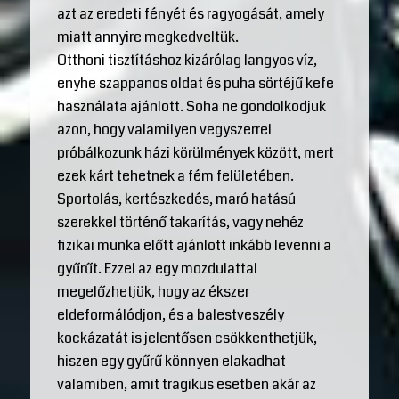
azt az eredeti fényét és ragyogását, amely
miatt annyire megkedveltük.
Otthoni tisztításhoz kizárólag langyos víz,
enyhe szappanos oldat és puha sörtéjű kefe
használata ajánlott. Soha ne gondolkodjuk
azon, hogy valamilyen vegyszerrel
próbálkozunk házi körülmények között, mert
ezek kárt tehetnek a fém felületében.
Sportolás, kertészkedés, maró hatású
szerekkel történő takarítás, vagy nehéz
fizikai munka előtt ajánlott inkább levenni a
gyűrűt. Ezzel az egy mozdulattal
megelőzhetjük, hogy az ékszer
eldeformálódjon, és a balestveszély
kockázatát is jelentősen csökkenthetjük,
hiszen egy gyűrű könnyen elakadhat
valamiben, amit tragikus esetben akár az