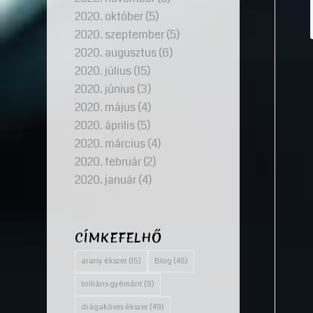
2020. október
(5)
2020. szeptember
(5)
2020. augusztus
(6)
2020. július
(15)
2020. június
(3)
2020. május
(4)
2020. április
(5)
2020. március
(4)
2020. február
(2)
2020. január
(4)
CÍMKEFELHŐ
arany ékszer
(15)
Blog
(46)
briliáns gyémánt
(9)
drágaköves ékszer
(49)