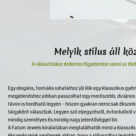
Melyik stílus áll k
A választáskor érdemes figyelembe venni az élets
Egy elegáns, formális ruhatárhoz jól illik egy klasszikus g
megjelenéshez jobban passzolhat egy merészebb, dizájnos 
távon is hordható legyen – hiszen gyakran nemcsak ékszerk
tárgyként választjuk. Legyen szó eljegyzésről, évfordulóró
mindig személyes és mindig nagy jelentőséggel bír.
A Fatum Jewels kínálatában megtalálhatók mind a klassziku
ékszerészeink segítenek abban, hogy a stílusodhoz legjobban