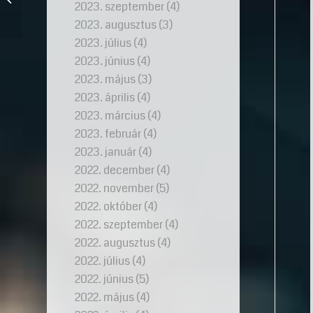
2023. szeptember
(4)
tippek és tanácsok a
válasz...
2023. augusztus
(3)
2023. július
(4)
2023. június
(4)
2023. május
(3)
2023. április
(4)
2023. március
(4)
2023. február
(4)
2023. január
(4)
2022. december
(4)
2022. november
(5)
2022. október
(4)
2022. szeptember
(4)
2022. augusztus
(4)
2022. július
(4)
2022. június
(5)
2022. május
(4)