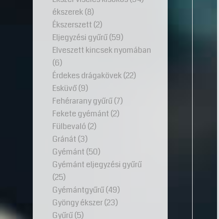
ékszerek
(8)
Ékszerszett
(2)
Eljegyzési gyűrű
(59)
Elveszett kincsek nyomában
(6)
Érdekes drágakövek
(22)
Esküvő
(9)
Fehérarany gyűrű
(7)
Fekete gyémánt
(2)
Fülbevaló
(2)
Gránát
(3)
Gyémánt
(50)
Gyémánt eljegyzési gyűrű
(25)
Gyémántgyűrű
(49)
Gyöngy ékszer
(23)
Gyűrű
(5)