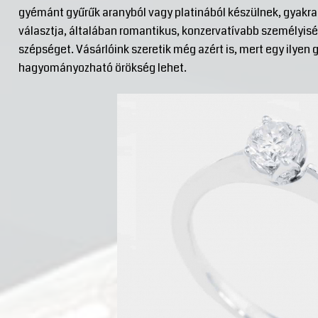
gyémánt gyűrűk aranyból vagy platinából készülnek, gyakran
választja, általában romantikus, konzervatívabb személyisé
szépséget. Vásárlóink szeretik még azért is, mert egy ilye
hagyományozható örökség lehet.