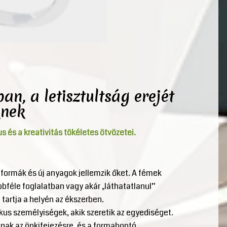
n, a letisztultság erejét
knek
 és a kreativitás tökéletes ötvözetei.
 formák és új anyagok jellemzik őket. A fémek
bbféle foglalatban vagy akár „láthatatlanul”
tartja a helyén az ékszerben.
kus személyiségek, akik szeretik az egyediséget.
nak az önkifejezésre, és a formabontó