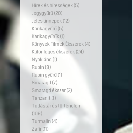
Hírek és hírességek
(5)
Jegygyűrű
(20)
Jeles ünnepek
(12)
Karikagyűrű
(5)
Karikagyűrűk
(1)
Könyvek Filmek Ékszerek
(4)
Különleges ékszerek
(24)
Nyaklánc
(1)
Rubin
(9)
Rubin gyűrű
(1)
Smaragd
(7)
Smaragd ékszer
(2)
Tanzanit
(1)
Tudástár és történelem
(109)
Turmalin
(4)
Zafír
(11)