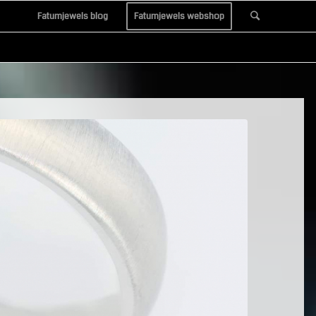
Fatumjewels blog
Fatumjewels webshop