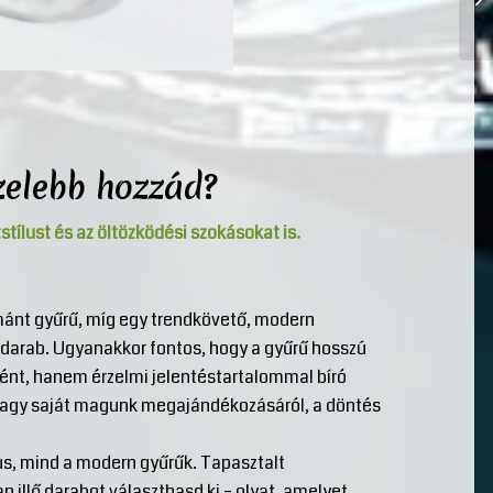
özelebb hozzád?
tílust és az öltözködési szokásokat is.
yémánt gyűrű, míg egy trendkövető, modern
darab. Ugyanakkor fontos, hogy a gyűrű hosszú
ént, hanem érzelmi jelentéstartalommal bíró
l vagy saját magunk megajándékozásáról, a döntés
s, mind a modern gyűrűk. Tapasztalt
 illő darabot választhasd ki – olyat, amelyet