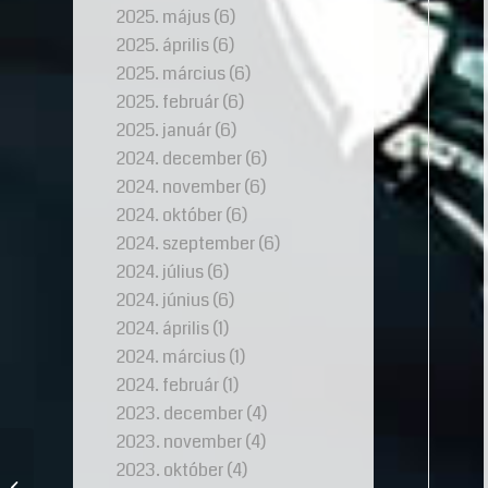
2025. május
(6)
2025. április
(6)
2025. március
(6)
2025. február
(6)
2025. január
(6)
2024. december
(6)
2024. november
(6)
2024. október
(6)
2024. szeptember
(6)
2024. július
(6)
2024. június
(6)
2024. április
(1)
2024. március
(1)
2024. február
(1)
2023. december
(4)
2023. november
(4)
Fehérarany gyűrű
2023. október
(4)
mindennapi viseletre –