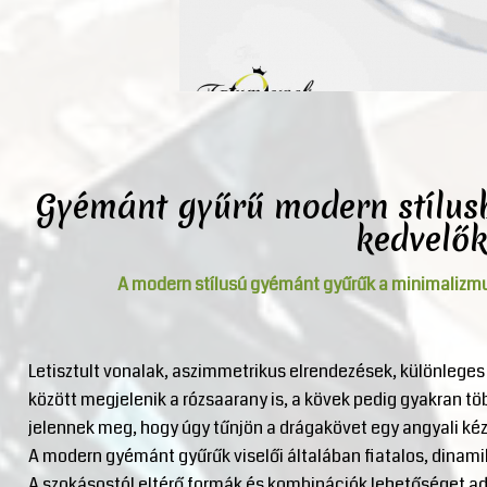
Gyémánt gyűrű modern stílusba
kedvelő
A modern stílusú gyémánt gyűrűk a minimalizmus
Letisztult vonalak, aszimmetrikus elrendezések, különleges
között megjelenik a rózsaarany is, a kövek pedig gyakran tö
jelennek meg, hogy úgy tűnjön a drágakövet egy angyali kéz 
A modern gyémánt gyűrűk viselői általában fiatalos, dinami
A szokásostól eltérő formák és kombinációk lehetőséget ad