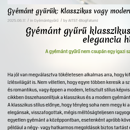
Gyémánt gyűrűk: Klasszikus vagy modern
/
/
2025.06.17.
in
Gyémántgyűrű
by
AITST-BlogFatumJ
Gyémánt gyűrű klasszikus 
elegancia h
A gyémánt gyűrű nem csupán egy igazi s
Ha jól van megválasztva tökéletesen alkalmas arra, hogy kif
ízlésvilágát is. Nem véletlen, hogy egyre többen keresik a s
és romantikus, vagy éppen a modern, letisztult stílus képvis
cikkben összehasonlítjuk a klasszikus és a modern gyémánt
A klasszikus stílus előnye, hogy tényleg soha nem megy ki a
elegánsak, visszafogottak, mégis méltóságteljesen ragyogna
egyetlen gyémánt a középpontban, esetenként apróbb köve
például a négy- vagy hatkarmos megoldások biztos tartást é