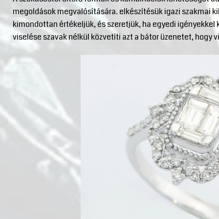
megoldások megvalósítására. elkészítésük igazi szakmai kih
kimondottan értékeljük, és szeretjük, ha egyedi igényekke
viselése szavak nélkül közvetíti azt a bátor üzenetet, hogy vi