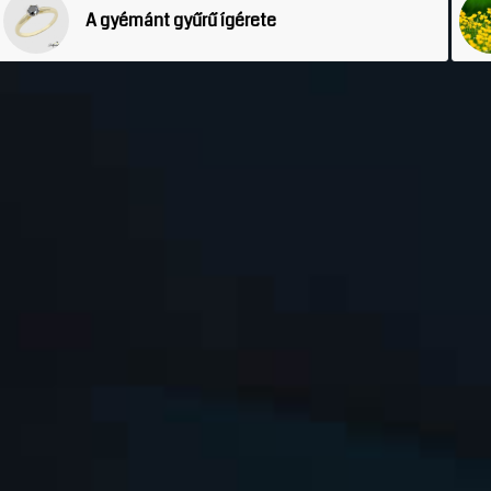
A gyémánt gyűrű ígérete