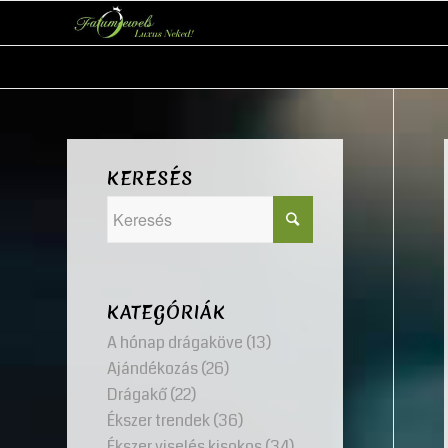
KERESÉS
KATEGÓRIÁK
A hónap drágaköve
(13)
Ajándékozás
(26)
Drágakő
(22)
Ékszer trendek
(36)
Ékszer viselés kisokos
(34)