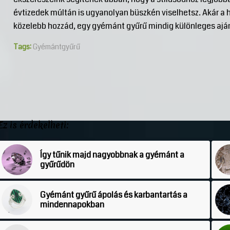
évtizedek múltán is ugyanolyan büszkén viselhetsz. Akár a h
közelebb hozzád, egy gyémánt gyűrű mindig különleges aján
Tags:
Gyémántgyűrű
Ez is érdekelheti:
Így tűnik majd nagyobbnak a gyémánt a
gyűrűdön
Gyémánt gyűrű ápolás és karbantartás a
mindennapokban