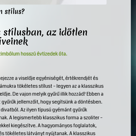
 stílus?
stílusban, az időtlen
íveinek
zimbólum hosszú évtizedek óta.
ejezze a viselője egyéniségét, értékrendjét és
zámukra tökéletes stílust – legyen az a klasszikus
elője. De vajon melyik gyűrű illik hozzád? Ebben a
 gyűrűk jellemzőit, hogy segítsünk a döntésben.
 divatból. Az ilyen típusú gyémánt gyűrűk
k. A legismertebb klasszikus forma a szoliter –
kkel kiegészítve. A hagyományos foglalatok,
s tökéletes látványt nyújtanak. A klasszikus