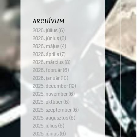
ARCHÍVUM
2026. július
(6)
2026. június
(6)
2026. május
(4)
2026. április
(7)
2026. március
(8)
2026. február
(6)
2026. január
(10)
2025. december
(12)
2025. november
(6)
2025. október
(6)
2025. szeptember
(6)
2025. augusztus
(6)
2025. július
(6)
2025. június
(6)