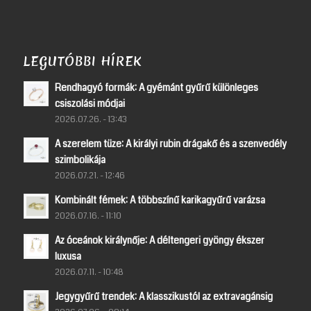
LEGUTÓBBI HÍREK
Rendhagyó formák: A gyémánt gyűrű különleges
csiszolási módjai
2026.07.26. - 13:43
A szerelem tüze: A királyi rubin drágakő és a szenvedély
szimbolikája
2026.07.21. - 12:46
Kombinált fémek: A többszínű karikagyűrű varázsa
2026.07.16. - 11:10
Az óceánok királynője: A déltengeri gyöngy ékszer
luxusa
2026.07.11. - 10:48
Jegygyűrű trendek: A klasszikustól az extravagánsig