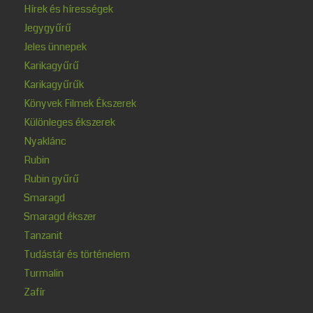
Hírek és hírességek
Jegygyűrű
Jeles ünnepek
Karikagyűrű
Karikagyűrűk
Könyvek Filmek Ékszerek
Különleges ékszerek
Nyaklánc
Rubin
Rubin gyűrű
Smaragd
Smaragd ékszer
Tanzanit
Tudástár és történelem
Turmalin
Zafír