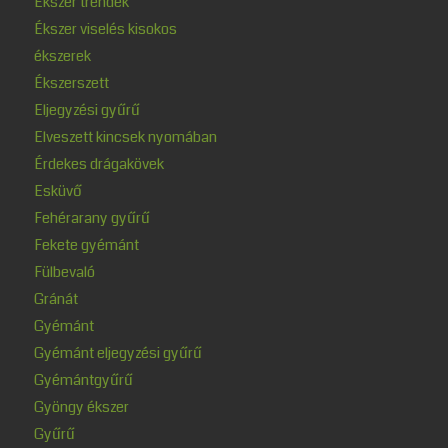
Ékszer trendek
Ékszer viselés kisokos
ékszerek
Ékszerszett
Eljegyzési gyűrű
Elveszett kincsek nyomában
Érdekes drágakövek
Esküvő
Fehérarany gyűrű
Fekete gyémánt
Fülbevaló
Gránát
Gyémánt
Gyémánt eljegyzési gyűrű
Gyémántgyűrű
Gyöngy ékszer
Gyűrű