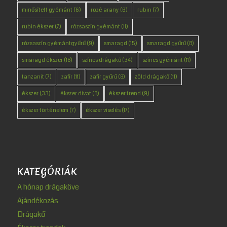
minősített gyémánt
(6)
rozé arany
(6)
rubin
(7)
rubin ékszer
(7)
rózsaszín gyémánt
(11)
rózsaszín gyémántgyűrű
(9)
smaragd
(15)
smaragd gyűrű
(8)
smaragd ékszer
(18)
színes drágakő
(34)
színes gyémánt
(11)
tanzanit
(7)
zafír
(11)
zafír gyűrű
(8)
zöld drágakő
(11)
ékszer
(33)
ékszer divat
(8)
ékszer trend
(9)
ékszer történelem
(7)
ékszer viselés
(17)
KATEGÓRIÁK
A hónap drágaköve
Ajándékozás
Drágakő