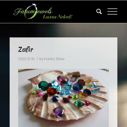
Zafír
/
2022.12.10.
by
Franky Silver