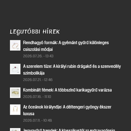
LEGUTÓBBI HÍREK
Rendhagyó formák: A gyémánt gyűrű különleges
csiszolási módjai
2026.07.26. - 13:43
A szerelem tüze: A királyi rubin drágakő és a szenvedély
szimbolikája
2026.07.21. - 12:46
Kombinált fémek: A többszínű karikagyűrű varázsa
2026.07.16. - 11:10
Az óceánok királynője: A déltengeri gyöngy ékszer
luxusa
2026.07.11. - 10:48
Jegygyűrű trendek: A klasszikustól az extravagánsig