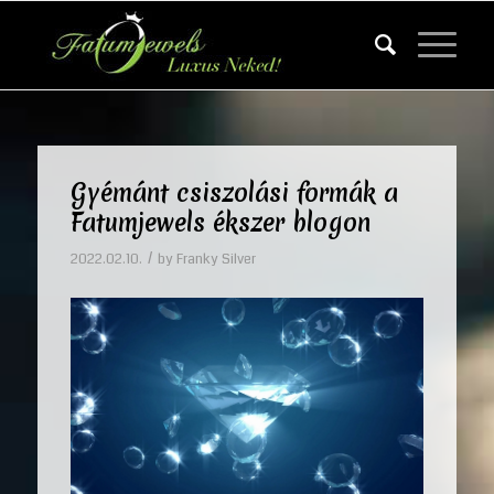
Gyémánt csiszolási formák a
Fatumjewels ékszer blogon
/
2022.02.10.
by
Franky Silver