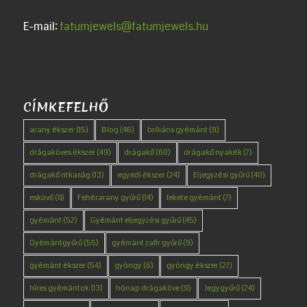
E-mail:
fatumjewels@fatumjewels.hu
CÍMKEFELHŐ
arany ékszer
(15)
Blog
(46)
briliáns gyémánt
(9)
drágaköves ékszer
(49)
drágakő
(60)
drágakő nyakék
(7)
drágakő ritkaság
(13)
egyedi ékszer
(24)
Eljegyzési gyűrű
(40)
esküvő
(8)
Fehérarany gyűrű
(14)
fekete gyémánt
(7)
gyémánt
(52)
Gyémánt eljegyzési gyűrű
(45)
Gyémántgyűrű
(55)
gyémánt zafír gyűrű
(9)
gyémánt ékszer
(54)
gyöngy
(6)
gyöngy ékszer
(27)
híres gyémántok
(13)
hónap drágaköve
(9)
Jegygyűrű
(24)