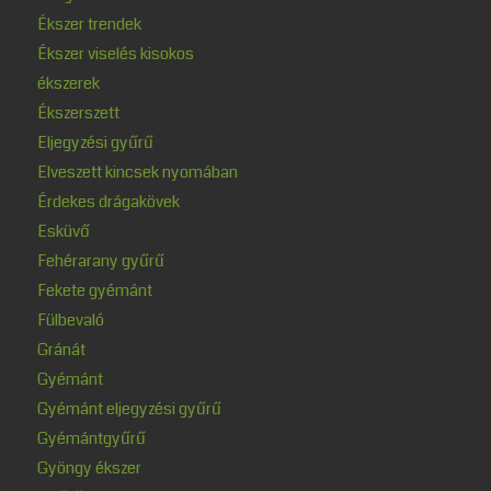
Ékszer trendek
Ékszer viselés kisokos
ékszerek
Ékszerszett
Eljegyzési gyűrű
Elveszett kincsek nyomában
Érdekes drágakövek
Esküvő
Fehérarany gyűrű
Fekete gyémánt
Fülbevaló
Gránát
Gyémánt
Gyémánt eljegyzési gyűrű
Gyémántgyűrű
Gyöngy ékszer