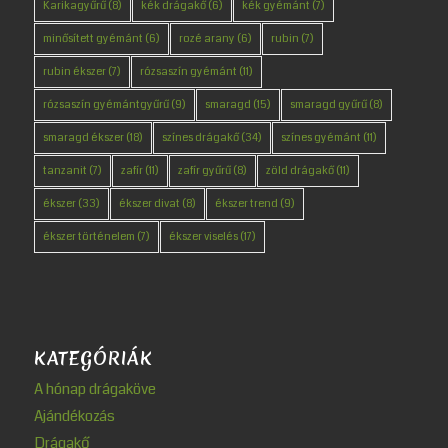
Karikagyűrű
(8)
kék drágakő
(6)
kék gyémánt
(7)
minősített gyémánt
(6)
rozé arany
(6)
rubin
(7)
rubin ékszer
(7)
rózsaszín gyémánt
(11)
rózsaszín gyémántgyűrű
(9)
smaragd
(15)
smaragd gyűrű
(8)
smaragd ékszer
(18)
színes drágakő
(34)
színes gyémánt
(11)
tanzanit
(7)
zafír
(11)
zafír gyűrű
(8)
zöld drágakő
(11)
ékszer
(33)
ékszer divat
(8)
ékszer trend
(9)
ékszer történelem
(7)
ékszer viselés
(17)
KATEGÓRIÁK
A hónap drágaköve
Ajándékozás
Drágakő