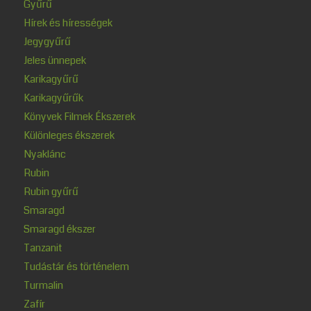
Gyűrű
Hírek és hírességek
Jegygyűrű
Jeles ünnepek
Karikagyűrű
Karikagyűrűk
Könyvek Filmek Ékszerek
Különleges ékszerek
Nyaklánc
Rubin
Rubin gyűrű
Smaragd
Smaragd ékszer
Tanzanit
Tudástár és történelem
Turmalin
Zafír