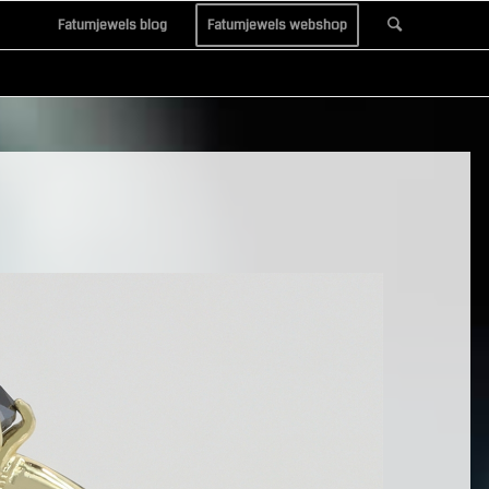
Fatumjewels blog
Fatumjewels webshop