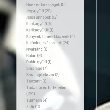
Hírek és hírességek
(5)
Jegygyűrű
(20)
Jeles ünnepek
(12)
Karikagyűrű
(5)
Karikagyűrűk
(1)
Könyvek Filmek Ékszerek
(4)
Különleges ékszerek
(24)
Nyaklánc
(1)
Rubin
(9)
Rubin gyűrű
(1)
Smaragd
(7)
Smaragd ékszer
(2)
Tanzanit
(1)
Tudástár és történelem
(109)
Turmalin
(4)
Zafír
(11)