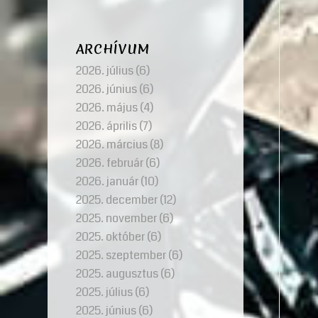
ARCHÍVUM
2026. július
(6)
2026. június
(6)
2026. május
(4)
2026. április
(7)
2026. március
(8)
2026. február
(6)
2026. január
(10)
2025. december
(12)
2025. november
(6)
2025. október
(6)
2025. szeptember
(6)
2025. augusztus
(6)
2025. július
(6)
2025. június
(6)