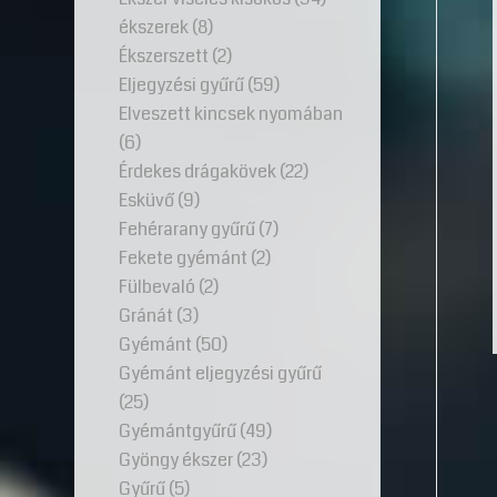
ékszerek
(8)
Ékszerszett
(2)
Eljegyzési gyűrű
(59)
Elveszett kincsek nyomában
(6)
Érdekes drágakövek
(22)
Esküvő
(9)
Fehérarany gyűrű
(7)
Fekete gyémánt
(2)
Fülbevaló
(2)
Gránát
(3)
Gyémánt
(50)
Gyémánt eljegyzési gyűrű
(25)
Gyémántgyűrű
(49)
Gyöngy ékszer
(23)
Gyűrű
(5)