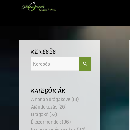
KERESÉS
KATEGÓRIÁK
A hónap drágaköve
(13)
Ajándékozás
(26)
Drágakő
(22)
Ékszer trendek
(36)
Ékszer viselés kisokos
(34)