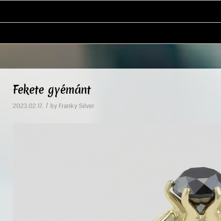
Fekete gyémánt
/
2023.02.17.
by
Franky Silver