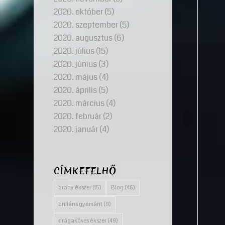
2020. október
(5)
2020. szeptember
(5)
2020. augusztus
(6)
2020. július
(15)
2020. június
(3)
2020. május
(4)
2020. április
(5)
2020. március
(4)
2020. február
(2)
2020. január
(4)
CÍMKEFELHŐ
arany ékszer
(15)
Blog
(46)
briliáns gyémánt
(9)
drágaköves ékszer
(49)