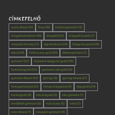
CÍMKEFELHŐ
arany ékszer
(15)
Blog
(46)
briliáns gyémánt
(9)
drágaköves ékszer
(49)
drágakő
(60)
drágakő nyakék
(7)
drágakő ritkaság
(13)
egyedi ékszer
(24)
Eljegyzési gyűrű
(40)
esküvő
(8)
Fehérarany gyűrű
(14)
fekete gyémánt
(7)
gyémánt
(52)
Gyémánt eljegyzési gyűrű
(45)
Gyémántgyűrű
(55)
gyémánt zafír gyűrű
(9)
gyémánt ékszer
(54)
gyöngy
(6)
gyöngy ékszer
(27)
híres gyémántok
(13)
hónap drágaköve
(9)
Jegygyűrű
(24)
Karikagyűrű
(8)
kék drágakő
(6)
kék gyémánt
(7)
minősített gyémánt
(6)
rozé arany
(6)
rubin
(7)
rubin ékszer
(7)
rózsaszín gyémánt
(11)