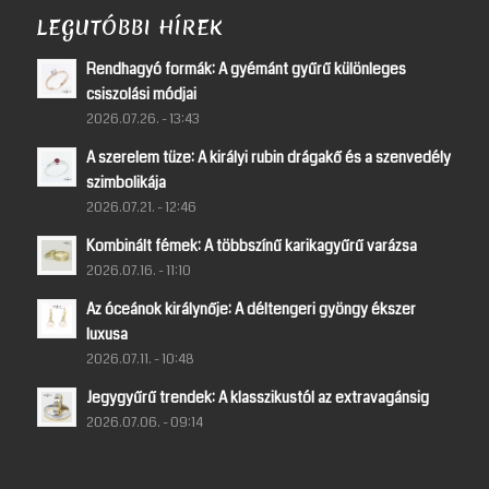
LEGUTÓBBI HÍREK
Rendhagyó formák: A gyémánt gyűrű különleges
csiszolási módjai
2026.07.26. - 13:43
A szerelem tüze: A királyi rubin drágakő és a szenvedély
szimbolikája
2026.07.21. - 12:46
Kombinált fémek: A többszínű karikagyűrű varázsa
2026.07.16. - 11:10
Az óceánok királynője: A déltengeri gyöngy ékszer
luxusa
2026.07.11. - 10:48
Jegygyűrű trendek: A klasszikustól az extravagánsig
2026.07.06. - 09:14