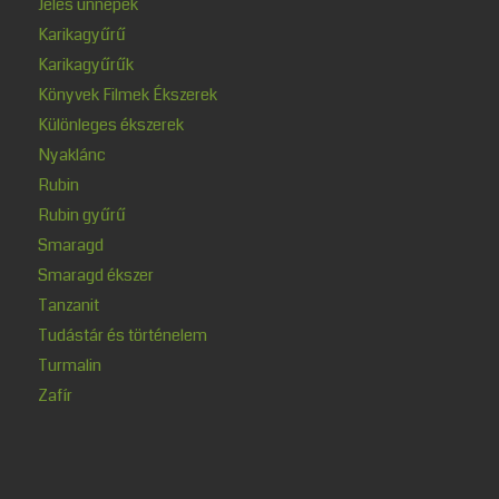
Jeles ünnepek
Karikagyűrű
Karikagyűrűk
Könyvek Filmek Ékszerek
Különleges ékszerek
Nyaklánc
Rubin
Rubin gyűrű
Smaragd
Smaragd ékszer
Tanzanit
Tudástár és történelem
Turmalin
Zafír