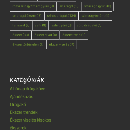
rózsaszín gyémántgyűrű
(9)
smaragd
(15)
smaragd gyűrű
(8)
smaragd ékszer
(18)
színes drágakő
(34)
színes gyémánt
(11)
tanzanit
(7)
zafír
(11)
zafír gyűrű
(8)
zöld drágakő
(11)
ékszer
(33)
ékszer divat
(8)
ékszer trend
(9)
ékszer történelem
(7)
ékszer viselés
(17)
KATEGÓRIÁK
A hónap drágaköve
Ajándékozás
Drágakő
Ékszer trendek
Ékszer viselés kisokos
ékszerek