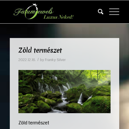
Zöld természet
/
2022.12.16.
by
Franky Silver
Zöld természet