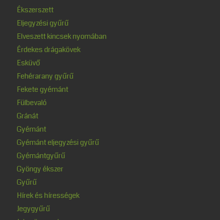
Ékszerszett
Eljegyzési gyűrű
Elveszett kincsek nyomában
Érdekes drágakövek
Esküvő
Fehérarany gyűrű
Fekete gyémánt
Fülbevaló
Gránát
Gyémánt
Gyémánt eljegyzési gyűrű
Gyémántgyűrű
Gyöngy ékszer
Gyűrű
Hírek és hírességek
Jegygyűrű