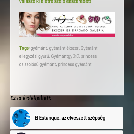
válaszd ki életre szóló ékszeredet!
Tags:
gyémánt
,
gyémánt ékszer
,
Gyémánt
eljegyzési gyűrű
,
Gyémántgyűrű
,
princess
csiszolású gyémánt
,
princess gyémánt
Ez is érdekelheti:
El Estanque, az elveszett szépség