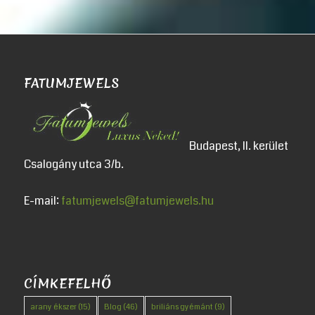
FATUMJEWELS
Budapest, II. kerület
Csalogány utca 3/b.
E-mail:
fatumjewels@fatumjewels.hu
CÍMKEFELHŐ
arany ékszer
(15)
Blog
(46)
briliáns gyémánt
(9)