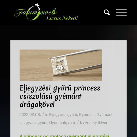
Eljegyzési gyűrű princess
csiszolású gyémánt
drágakővel
/
2022.06.08.
in
Eljegyzési gyűrű
,
Gyémánt
,
Gyémánt
/
eljegyzési gyűrű
,
Gyémántgyűrű
by
Franky Silver
A princess csiszolású gyémánt eljegyzési