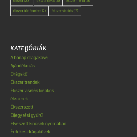
ékszer
(33)
ékszer divat
(8)
ékszer trend
(9)
ékszer történelem
(7)
ékszer viselés
(17)
KATEGÓRIÁK
A hónap drágaköve
Ajándékozás
Drágakő
Ékszer trendek
Ékszer viselés kisokos
ékszerek
Ékszerszett
Eljegyzési gyűrű
Elveszett kincsek nyomában
Érdekes drágakövek