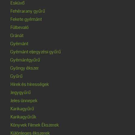
Esküvő
Fehérarany gyűrű
Fekete gyémánt
Fülbevaló
Gránát
Gyémánt
Gyémánt eljegyzési gyűrű
Gyémántgyűrű
Gyöngy ékszer
Gyűrű
Hírek és hírességek
Jegygyűrű
Jeles ünnepek
Karikagyűrű
Karikagyűrűk
Könyvek Filmek Ékszerek
Különleges ékszerek