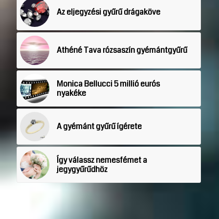
Az eljegyzési gyűrű drágaköve
Athéné Tava rózsaszín gyémántgyűrű
Monica Bellucci 5 millió eurós
nyakéke
A gyémánt gyűrű ígérete
Így válassz nemesfémet a
jegygyűrűdhöz