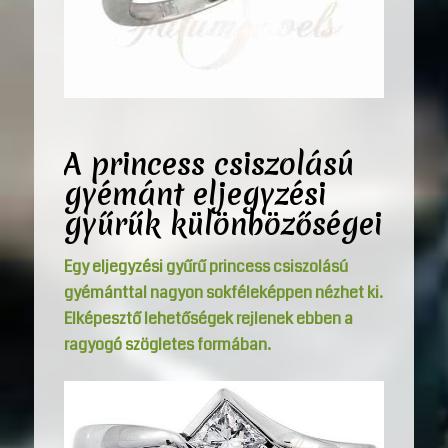
A princess csiszolású
gyémánt eljegyzési
gyűrűk különbözőségei
Egy eljegyzési gyűrű princess csiszolású
gyémánttal nagyon sokféleképpen nézhet ki.
Elképesztő lehetőségek rejlenek ebben a
ragyogó szögletes formában.