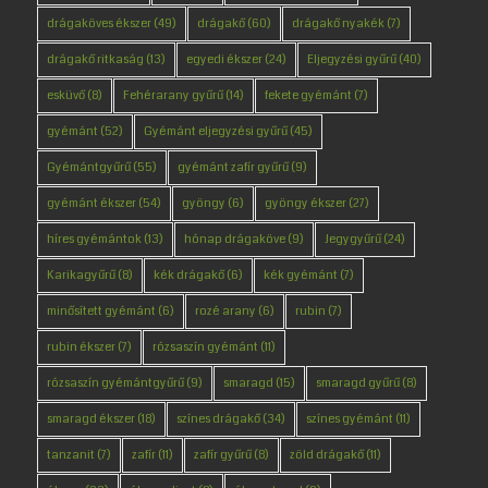
drágaköves ékszer
(49)
drágakő
(60)
drágakő nyakék
(7)
drágakő ritkaság
(13)
egyedi ékszer
(24)
Eljegyzési gyűrű
(40)
esküvő
(8)
Fehérarany gyűrű
(14)
fekete gyémánt
(7)
gyémánt
(52)
Gyémánt eljegyzési gyűrű
(45)
Gyémántgyűrű
(55)
gyémánt zafír gyűrű
(9)
gyémánt ékszer
(54)
gyöngy
(6)
gyöngy ékszer
(27)
híres gyémántok
(13)
hónap drágaköve
(9)
Jegygyűrű
(24)
Karikagyűrű
(8)
kék drágakő
(6)
kék gyémánt
(7)
minősített gyémánt
(6)
rozé arany
(6)
rubin
(7)
rubin ékszer
(7)
rózsaszín gyémánt
(11)
rózsaszín gyémántgyűrű
(9)
smaragd
(15)
smaragd gyűrű
(8)
smaragd ékszer
(18)
színes drágakő
(34)
színes gyémánt
(11)
tanzanit
(7)
zafír
(11)
zafír gyűrű
(8)
zöld drágakő
(11)