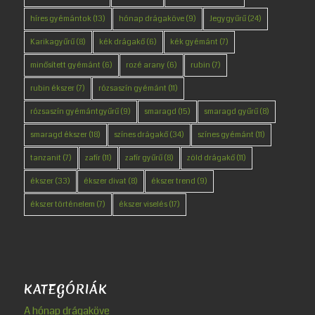
híres gyémántok
(13)
hónap drágaköve
(9)
Jegygyűrű
(24)
Karikagyűrű
(8)
kék drágakő
(6)
kék gyémánt
(7)
minősített gyémánt
(6)
rozé arany
(6)
rubin
(7)
rubin ékszer
(7)
rózsaszín gyémánt
(11)
rózsaszín gyémántgyűrű
(9)
smaragd
(15)
smaragd gyűrű
(8)
smaragd ékszer
(18)
színes drágakő
(34)
színes gyémánt
(11)
tanzanit
(7)
zafír
(11)
zafír gyűrű
(8)
zöld drágakő
(11)
ékszer
(33)
ékszer divat
(8)
ékszer trend
(9)
ékszer történelem
(7)
ékszer viselés
(17)
KATEGÓRIÁK
A hónap drágaköve