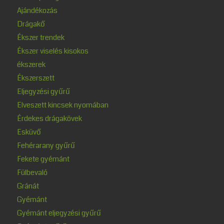
Ajándékozás
Drágakő
Ékszer trendek
Ékszer viselés kisokos
ékszerek
Ékszerszett
Eljegyzési gyűrű
Elveszett kincsek nyomában
Érdekes drágakövek
Esküvő
Fehérarany gyűrű
Fekete gyémánt
Fülbevaló
Gránát
Gyémánt
Gyémánt eljegyzési gyűrű