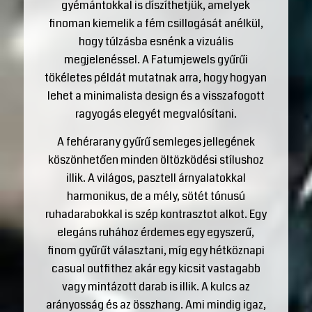
gyémántokkal is díszíthetjük, amelyek
finoman kiemelik a fém csillogását anélkül,
hogy túlzásba esnénk a vizuális
megjelenéssel. A Fatumjewels gyűrűi
tökéletes példát mutatnak arra, hogy hogyan
lehet a minimalista design és a visszafogott
ragyogás elegyét megvalósítani.
A fehérarany gyűrű semleges jellegének
köszönhetően minden öltözködési stílushoz
illik. A világos, pasztell árnyalatokkal
harmonikus, de a mély, sötét tónusú
ruhadarabokkal is szép kontrasztot alkot. Egy
elegáns ruhához érdemes egy egyszerű,
finom gyűrűt választani, míg egy hétköznapi
casual outfithez akár egy kicsit vastagabb
vagy mintázott darab is illik. A kulcs az
arányosság és az összhang. Ami mindig igaz,