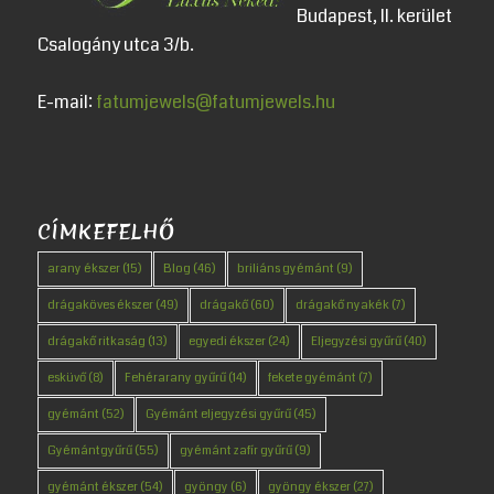
Budapest, II. kerület
Csalogány utca 3/b.
E-mail:
fatumjewels@fatumjewels.hu
CÍMKEFELHŐ
arany ékszer
(15)
Blog
(46)
briliáns gyémánt
(9)
drágaköves ékszer
(49)
drágakő
(60)
drágakő nyakék
(7)
drágakő ritkaság
(13)
egyedi ékszer
(24)
Eljegyzési gyűrű
(40)
esküvő
(8)
Fehérarany gyűrű
(14)
fekete gyémánt
(7)
gyémánt
(52)
Gyémánt eljegyzési gyűrű
(45)
Gyémántgyűrű
(55)
gyémánt zafír gyűrű
(9)
gyémánt ékszer
(54)
gyöngy
(6)
gyöngy ékszer
(27)