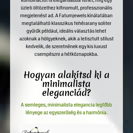
kombinációt is elegánsabbá tehet, míg egy
üzleti öltözethez kifinomult, professzionális
megjelenést ad. A Fatumjewels kínálatában
megtalálható klasszikus fehérarany soliter
gyűrűk például, ideális választás lehet
azoknak a hölgyeknek, akik a letisztult stílust
kedvelik, de szeretnének egy kis luxust
csempészni a hétköznapokba.
Hogyan alakítsd ki a
minimalista
eleganciád?
A semleges, minimalista elegancia legfőbb
lényege az egyszerűség és a harmónia.