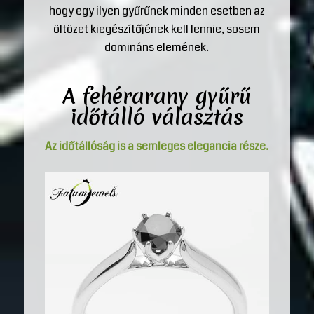
hogy egy ilyen gyűrűnek minden esetben az
öltözet kiegészítőjének kell lennie, sosem
domináns elemének.
A
fehérarany gyűrű
időtálló választás
Az időtállóság is a semleges elegancia része.