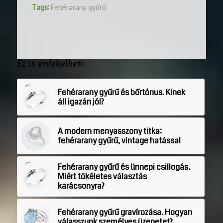
Tags:
Fehérarany gyűrű
Ez is érdekelheti:
Fehérarany gyűrű és bőrtónus. Kinek
áll igazán jól?
A modern menyasszony titka:
fehérarany gyűrű, vintage hatással
Fehérarany gyűrű és ünnepi csillogás.
Miért tökéletes választás
karácsonyra?
Fehérarany gyűrű gravírozása. Hogyan
válasszunk személyes üzenetet?