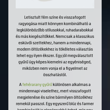
Letisztult fém színe és visszafogott
ragyogása miatt könnyen kombinálható a
legkülönbözőbb stílusokkal, ruhadarabokkal
és más kiegészítőkkel. Nemcsak a klasszikus
esküvői szettekhez, hanem a mindennapi,
modern öltözékekhez is tökéletes választás
lehet egy ilyen ékszer. Egy jól megválasztott
gyűrű úgy képes kiemelni az egyéniséged,
miközben nem vonja el a figyelmet az
összhatástól.
A
fehérarany gyűrű
különösen alkalmas a
mindennapi viselethez, mert visszafogott
megjelenése és színe bármilyen öltözékhez
remekül passzol. Egy egyszerű blúz és farmer