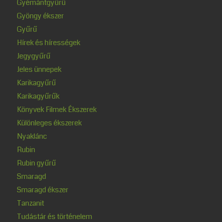
Gyémántgyűrű
Gyöngy ékszer
Gyűrű
Hírek és hírességek
Jegygyűrű
Jeles ünnepek
Karikagyűrű
Karikagyűrűk
Könyvek Filmek Ékszerek
Különleges ékszerek
Nyaklánc
Rubin
Rubin gyűrű
Smaragd
Smaragd ékszer
Tanzanit
Tudástár és történelem