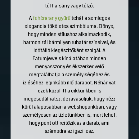
túl harsány vagy túlzó.
A
fehérarany gyűrű
tehát a semleges
elegancia tökéletes szimbóluma. Előnye,
hogy minden stílushoz alkalmazkodik,
harmonizál bármilyen ruhatár színeivel, és
időtálló kiegészítőként szolgál. A
Fatumjewels kínálatában minden
menyasszony és ékszerkedvelő
megtalálhatja a személyiségéhez és
ízléséhez leginkább illő darabot. Néhányat
ezek közül itt a cikkünkben is
megcsodálhatsz, de javasoljuk, hogy nézz
körül alaposabban a webshopunkban, vagy
személyesen az üzletünkben is, mert lehet,
hogy pont ott rejtőzik az a darab, ami
számodra az igazi lesz.