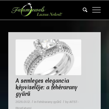
A semleges elegancia
képviselője: a fehérarany
gyűrű
/
/
2026.01.12.
in
Fehérarany gyűrű
by
AITST-
BlogFatumJ