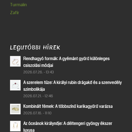
Turmalin
Zafír
LEGUTÓBBI HÍREK
Rendhagyó formák: A gyémánt gyűrű különleges
csiszolási módjai
2026.07.26. - 13:43
A szerelem tüze: A királyi rubin drágakő és a szenvedély
szimbolikája
2026.07.21. - 12:46
Kombinált fémek: A többszínű karikagyűrű varázsa
2026.07.16. - 11:10
Az óceánok királynője: A déltengeri gyöngy ékszer
luxusa