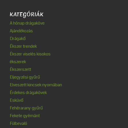
KATEGÓRIÁK
A hónap drágaköve
Ajándékozás
Drágakő
Ékszer trendek
Ékszer viselés kisokos
ékszerek
Ékszerszett
Eljegyzési gyűrű
Elveszett kincsek nyomában
Érdekes drágakövek
Esküvő
Fehérarany gyűrű
Fekete gyémánt
Fülbevaló