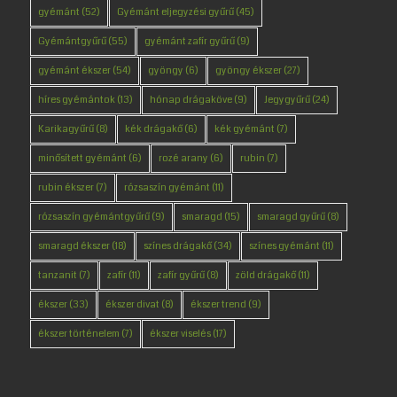
gyémánt
(52)
Gyémánt eljegyzési gyűrű
(45)
Gyémántgyűrű
(55)
gyémánt zafír gyűrű
(9)
gyémánt ékszer
(54)
gyöngy
(6)
gyöngy ékszer
(27)
híres gyémántok
(13)
hónap drágaköve
(9)
Jegygyűrű
(24)
Karikagyűrű
(8)
kék drágakő
(6)
kék gyémánt
(7)
minősített gyémánt
(6)
rozé arany
(6)
rubin
(7)
rubin ékszer
(7)
rózsaszín gyémánt
(11)
rózsaszín gyémántgyűrű
(9)
smaragd
(15)
smaragd gyűrű
(8)
smaragd ékszer
(18)
színes drágakő
(34)
színes gyémánt
(11)
tanzanit
(7)
zafír
(11)
zafír gyűrű
(8)
zöld drágakő
(11)
ékszer
(33)
ékszer divat
(8)
ékszer trend
(9)
ékszer történelem
(7)
ékszer viselés
(17)