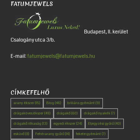
FATUMJEWELS
Budapest, II. kerület
Csalogány utca 3/b.
E-mail:
fatumjewels@fatumjewels.hu
CÍMKEFELHŐ
arany ékszer
(15)
Blog
(46)
briliáns gyémánt
(9)
drágaköves ékszer
(49)
drágakő
(60)
drágakő nyakék
(7)
drágakő ritkaság
(13)
egyedi ékszer
(24)
Eljegyzési gyűrű
(40)
esküvő
(8)
Fehérarany gyűrű
(14)
fekete gyémánt
(7)