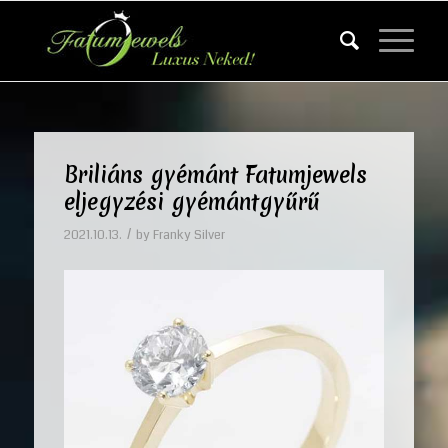
Briliáns gyémánt Fatumjewels
eljegyzési gyémántgyűrű
/
2021.10.13.
by
Franky Silver