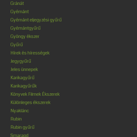
Gránát
Gyémánt
Gyémánt eljegyzési gyűrű
Gyémántgyűrű
Gyöngy ékszer
Gyűrű
Hírek és hírességek
Jegygyűrű
Jeles ünnepek
Karikagyűrű
Karikagyűrűk
Könyvek Filmek Ékszerek
Különleges ékszerek
Nyaklánc
Rubin
Rubin gyűrű
Smaragd