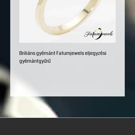
Briliáns gyémánt Fatumjewels eljegyzési
gyémántgyűrű