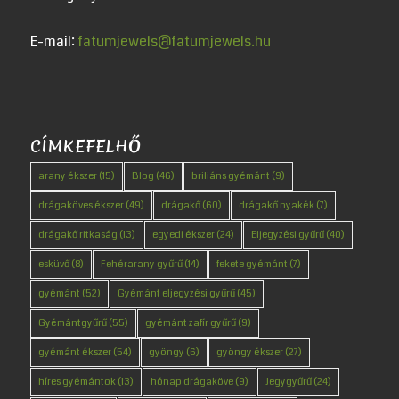
E-mail:
fatumjewels@fatumjewels.hu
CÍMKEFELHŐ
arany ékszer
(15)
Blog
(46)
briliáns gyémánt
(9)
drágaköves ékszer
(49)
drágakő
(60)
drágakő nyakék
(7)
drágakő ritkaság
(13)
egyedi ékszer
(24)
Eljegyzési gyűrű
(40)
esküvő
(8)
Fehérarany gyűrű
(14)
fekete gyémánt
(7)
gyémánt
(52)
Gyémánt eljegyzési gyűrű
(45)
Gyémántgyűrű
(55)
gyémánt zafír gyűrű
(9)
gyémánt ékszer
(54)
gyöngy
(6)
gyöngy ékszer
(27)
híres gyémántok
(13)
hónap drágaköve
(9)
Jegygyűrű
(24)