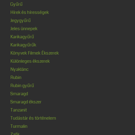
Gyűrű
Hírek és hírességek
Jegygyűrű
Jeles ünnepek
Karikagyűrű
Karikagyűrűk
Könyvek Filmek Ékszerek
Különleges ékszerek
Nyaklánc
Rubin
Rubin gyűrű
Smaragd
Smaragd ékszer
Tanzanit
Tudástár és történelem
Turmalin
Zafír