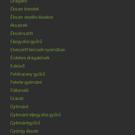
Drágakő
Ékszer trendek
Ékszer viselés kisokos
ékszerek
Ékszerszett
Eljegyzési gyűrű
Elveszett kincsek nyomában
Érdekes drágakövek
Esküvő
Fehérarany gyűrű
Fekete gyémánt
Fülbevaló
Gránát
Gyémánt
Gyémánt eljegyzési gyűrű
Gyémántgyűrű
Gyöngy ékszer