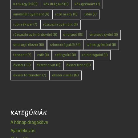
Karikagyűrű
(8)
kék drágakő
(6)
kék gyémánt
(7)
minősített gyémánt
(6)
rozé arany
(6)
rubin
(7)
rubin ékszer
(7)
rózsaszín gyémánt
(11)
rózsaszín gyémántgyűrű
(9)
smaragd
(15)
smaragd gyűrű
(8)
smaragd ékszer
(18)
színes drágakő
(34)
színes gyémánt
(11)
tanzanit
(7)
zafír
(11)
zafír gyűrű
(8)
zöld drágakő
(11)
ékszer
(33)
ékszer divat
(8)
ékszer trend
(9)
ékszer történelem
(7)
ékszer viselés
(17)
KATEGÓRIÁK
A hónap drágaköve
Ajándékozás