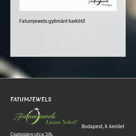
Fatumjewels gyémánt karkötő
FATUMJEWELS
Budapest, II. kerület
Csalogány utca 3/b.