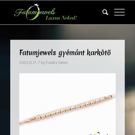
Fatumjewels gyémánt karkötő
/
2023.12.17.
by
Franky Silver