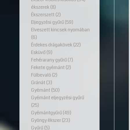
ékszerek
(8)
Ékszerszett
(2)
Eljegyzési gyűrű
(59)
Elveszett kincsek nyomában
(6)
Érdekes drágakövek
(22)
Esküvő
(9)
Fehérarany gyűrű
(7)
Fekete gyémánt
(2)
Fülbevaló
(2)
Gránát
(3)
Gyémánt
(50)
Gyémánt eljegyzési gyűrű
(25)
Gyémántgyűrű
(49)
Gyöngy ékszer
(23)
Gyűrű
(5)