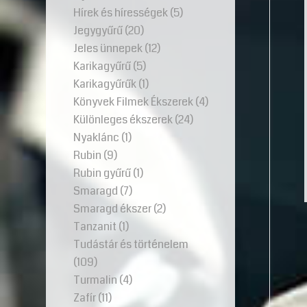
Hírek és hírességek
(5)
Jegygyűrű
(20)
Jeles ünnepek
(12)
Karikagyűrű
(5)
Karikagyűrűk
(1)
Könyvek Filmek Ékszerek
(4)
Különleges ékszerek
(24)
Nyaklánc
(1)
Rubin
(9)
Rubin gyűrű
(1)
Smaragd
(7)
Smaragd ékszer
(2)
Tanzanit
(1)
Tudástár és történelem
(109)
Turmalin
(4)
Zafír
(11)