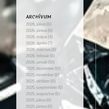
ARCHÍVUM
2026. július
(6)
2026. június
(6)
2026. május
(4)
2026. április
(7)
2026. március
(8)
2026. február
(6)
2026. január
(10)
2025. december
(12)
2025. november
(6)
2025. október
(6)
2025. szeptember
(6)
2025. augusztus
(6)
2025. július
(6)
2025. június
(6)