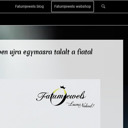
Fatumjewels blog
Fatumjewels webshop
n ujra egymasra talalt a fiatal