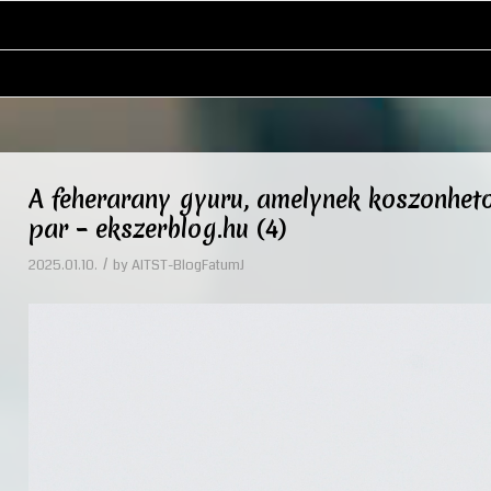
A feherarany gyuru, amelynek koszonhetoe
par – ekszerblog.hu (4)
/
2025.01.10.
by
AITST-BlogFatumJ