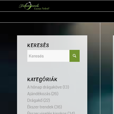
KERESÉS
KATEGÓRIÁK
A hónap drágaköve
(13)
Ajándékozás
(26)
Drágakő
(22)
Ékszer trendek
(36)
Ékszer viselés kisokos
(34)