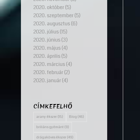
2020. október
(5)
2020. szeptember
(5)
2020. augusztus
(6)
2020. július
(15)
2020. június
(3)
2020. május
(4)
2020. április
(5)
2020. március
(4)
2020. február
(2)
2020. január
(4)
CÍMKEFELHŐ
arany ékszer
(15)
Blog
(46)
briliáns gyémánt
(9)
drágaköves ékszer
(49)