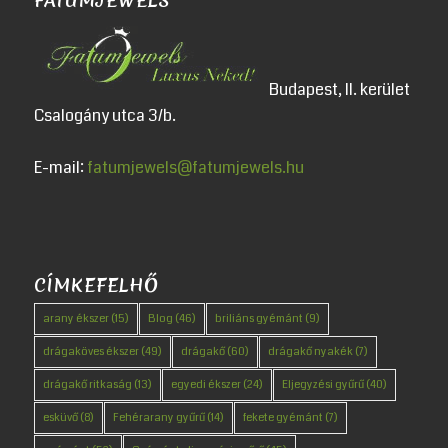
FATUMJEWELS
Budapest, II. kerület
Csalogány utca 3/b.
E-mail:
fatumjewels@fatumjewels.hu
CÍMKEFELHŐ
arany ékszer
(15)
Blog
(46)
briliáns gyémánt
(9)
drágaköves ékszer
(49)
drágakő
(60)
drágakő nyakék
(7)
drágakő ritkaság
(13)
egyedi ékszer
(24)
Eljegyzési gyűrű
(40)
esküvő
(8)
Fehérarany gyűrű
(14)
fekete gyémánt
(7)