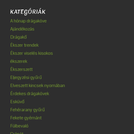
KATEGÓRIÁK
A hónap drágaköve
Ajándékozás
Drágakő
Ékszer trendek
Ékszer viselés kisokos
ékszerek
Ékszerszett
Eljegyzési gyűrű
Elveszett kincsek nyomában
Érdekes drágakövek
Esküvő
Fehérarany gyűrű
Fekete gyémánt
Fülbevaló
Gránát