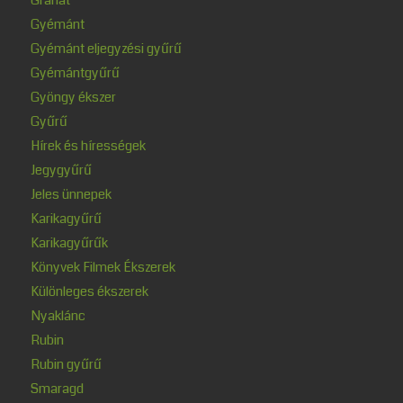
Gyémánt
Gyémánt eljegyzési gyűrű
Gyémántgyűrű
Gyöngy ékszer
Gyűrű
Hírek és hírességek
Jegygyűrű
Jeles ünnepek
Karikagyűrű
Karikagyűrűk
Könyvek Filmek Ékszerek
Különleges ékszerek
Nyaklánc
Rubin
Rubin gyűrű
Smaragd