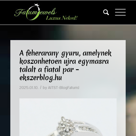
A feherarany gyuru, amelynek
koszonhetoen ujra egymasra
talalt a fiatal par –
ekszerblog.hu
/
2025.01.10.
by
AITST-BlogFatumJ