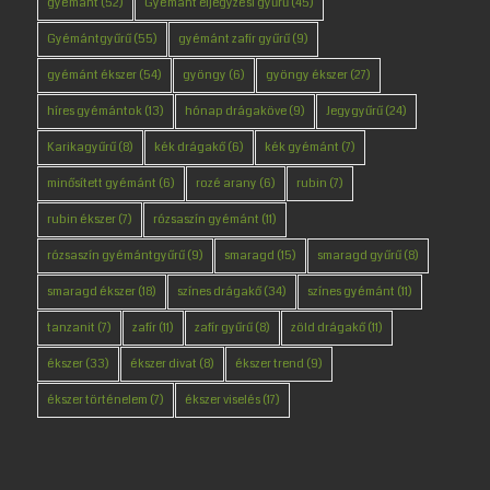
gyémánt
(52)
Gyémánt eljegyzési gyűrű
(45)
Gyémántgyűrű
(55)
gyémánt zafír gyűrű
(9)
gyémánt ékszer
(54)
gyöngy
(6)
gyöngy ékszer
(27)
híres gyémántok
(13)
hónap drágaköve
(9)
Jegygyűrű
(24)
Karikagyűrű
(8)
kék drágakő
(6)
kék gyémánt
(7)
minősített gyémánt
(6)
rozé arany
(6)
rubin
(7)
rubin ékszer
(7)
rózsaszín gyémánt
(11)
rózsaszín gyémántgyűrű
(9)
smaragd
(15)
smaragd gyűrű
(8)
smaragd ékszer
(18)
színes drágakő
(34)
színes gyémánt
(11)
tanzanit
(7)
zafír
(11)
zafír gyűrű
(8)
zöld drágakő
(11)
ékszer
(33)
ékszer divat
(8)
ékszer trend
(9)
ékszer történelem
(7)
ékszer viselés
(17)