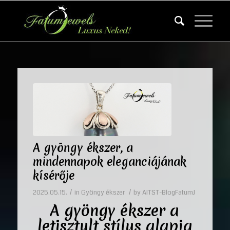
A gyöngy ékszer, a
mindennapok eleganciájának
kísérője
/
/
2025.05.15.
in
Gyöngy ékszer
by
AITST-BlogFatumJ
A gyöngy ékszer a
letisztult stílus alapja