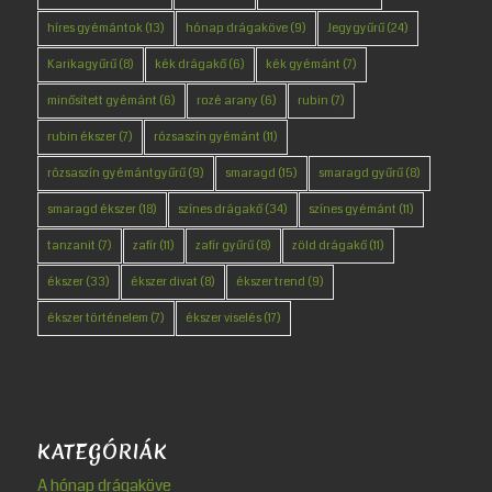
híres gyémántok
(13)
hónap drágaköve
(9)
Jegygyűrű
(24)
Karikagyűrű
(8)
kék drágakő
(6)
kék gyémánt
(7)
minősített gyémánt
(6)
rozé arany
(6)
rubin
(7)
rubin ékszer
(7)
rózsaszín gyémánt
(11)
rózsaszín gyémántgyűrű
(9)
smaragd
(15)
smaragd gyűrű
(8)
smaragd ékszer
(18)
színes drágakő
(34)
színes gyémánt
(11)
tanzanit
(7)
zafír
(11)
zafír gyűrű
(8)
zöld drágakő
(11)
ékszer
(33)
ékszer divat
(8)
ékszer trend
(9)
ékszer történelem
(7)
ékszer viselés
(17)
KATEGÓRIÁK
A hónap drágaköve