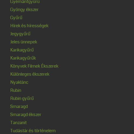
Gyémántgyűrű
Gyöngy ékszer
Gyűrű
Hírek és hírességek
Jegygyűrű
Jeles ünnepek
Karikagyűrű
Karikagyűrűk
Könyvek Filmek Ékszerek
Különleges ékszerek
Nyaklánc
Rubin
Rubin gyűrű
Smaragd
Smaragd ékszer
Tanzanit
Tudástár és történelem