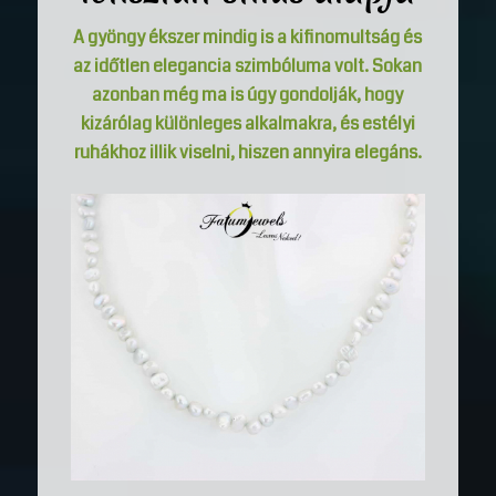
A gyöngy ékszer mindig is a kifinomultság és
az időtlen elegancia szimbóluma volt. Sokan
azonban még ma is úgy gondolják, hogy
kizárólag különleges alkalmakra, és estélyi
ruhákhoz illik viselni, hiszen annyira elegáns.