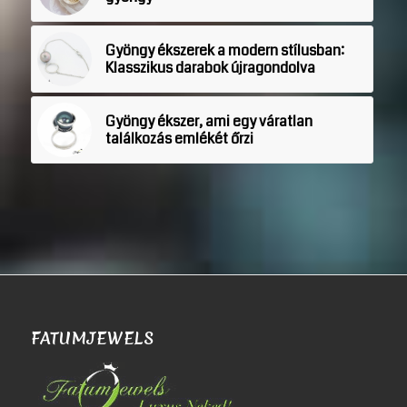
Gyöngy ékszerek a modern stílusban:
Klasszikus darabok újragondolva
Gyöngy ékszer, ami egy váratlan
találkozás emlékét őrzi
FATUMJEWELS