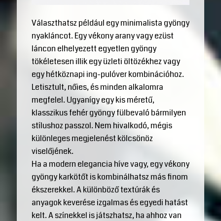
Választhatsz például egy minimalista gyöngy
nyakláncot. Egy vékony arany vagy ezüst
láncon elhelyezett egyetlen gyöngy
tökéletesen illik egy üzleti öltözékhez vagy
egy hétköznapi ing-pulóver kombinációhoz.
Letisztult, nőies, és minden alkalomra
megfelel. Ugyanígy egy kis méretű,
klasszikus fehér gyöngy fülbevaló bármilyen
stílushoz passzol. Nem hivalkodó, mégis
különleges megjelenést kölcsönöz
viselőjének.
Ha a modern elegancia híve vagy, egy vékony
gyöngy karkötőt is kombinálhatsz más finom
ékszerekkel. A különböző textúrák és
anyagok keverése izgalmas és egyedi hatást
kelt. A színekkel is játszhatsz, ha ahhoz van