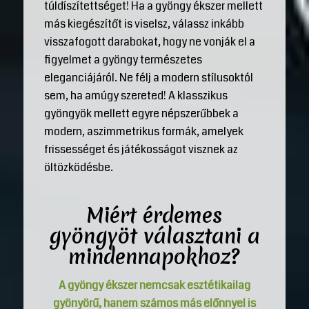
túldíszítettséget! Ha a gyöngy ékszer mellett
más kiegészítőt is viselsz, válassz inkább
visszafogott darabokat, hogy ne vonják el a
figyelmet a gyöngy természetes
eleganciájáról. Ne félj a modern stílusoktól
sem, ha amúgy szereted! A klasszikus
gyöngyök mellett egyre népszerűbbek a
modern, aszimmetrikus formák, amelyek
frissességet és játékosságot visznek az
öltözködésbe.
Miért érdemes
gyöngyöt választani a
mindennapokhoz?
A gyöngy ékszer nemcsak esztétikailag
gyönyörű, hanem számos más előnnyel is