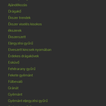
Ajándékozás
Drágakő
Ékszer trendek
Ékszer viselés kisokos
ékszerek
Ékszerszett
Eljegyzési gyűrű
Elveszett kincsek nyomában
Érdekes drágakövek
Esküvő
Fehérarany gyűrű
Fekete gyémánt
Fülbevaló
Gránát
Gyémánt
Gyémánt eljegyzési gyűrű