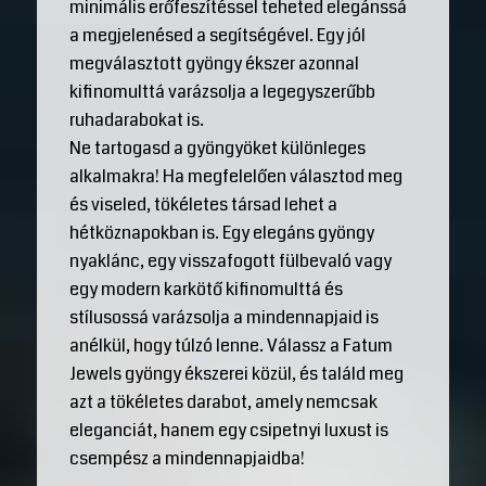
minimális erőfeszítéssel teheted elegánssá
a megjelenésed a segítségével. Egy jól
megválasztott gyöngy ékszer azonnal
kifinomulttá varázsolja a legegyszerűbb
ruhadarabokat is.
Ne tartogasd a gyöngyöket különleges
alkalmakra! Ha megfelelően választod meg
és viseled, tökéletes társad lehet a
hétköznapokban is. Egy elegáns gyöngy
nyaklánc, egy visszafogott fülbevaló vagy
egy modern karkötő kifinomulttá és
stílusossá varázsolja a mindennapjaid is
anélkül, hogy túlzó lenne. Válassz a Fatum
Jewels gyöngy ékszerei közül, és találd meg
azt a tökéletes darabot, amely nemcsak
eleganciát, hanem egy csipetnyi luxust is
csempész a mindennapjaidba!