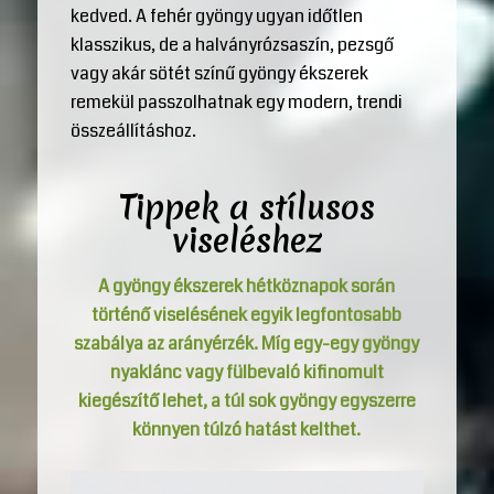
kedved. A fehér gyöngy ugyan időtlen
klasszikus, de a halványrózsaszín, pezsgő
vagy akár sötét színű gyöngy ékszerek
remekül passzolhatnak egy modern, trendi
összeállításhoz.
Tippek a stílusos
viseléshez
A gyöngy ékszerek hétköznapok során
történő viselésének egyik legfontosabb
szabálya az arányérzék. Míg egy-egy gyöngy
nyaklánc vagy fülbevaló kifinomult
kiegészítő lehet, a túl sok gyöngy egyszerre
könnyen túlzó hatást kelthet.