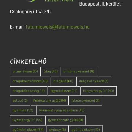
Budapest, II. kerület
Csalogány utca 3/b.
E-mail:
fatumjewels@fatumjewels.hu
CÍMKEFELHŐ
arany ékszer
(15)
Blog
(46)
briliáns gyémánt
(9)
drágaköves ékszer
(49)
drágakő
(60)
drágakő nyakék
(7)
drágakő ritkaság
(13)
egyedi ékszer
(24)
Eljegyzési gyűrű
(40)
esküvő
(8)
Fehérarany gyűrű
(14)
fekete gyémánt
(7)
gyémánt
(52)
Gyémánt eljegyzési gyűrű
(45)
Gyémántgyűrű
(55)
gyémánt zafír gyűrű
(9)
gyémánt ékszer
(54)
gyöngy
(6)
gyöngy ékszer
(27)