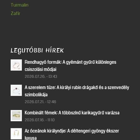
Turmalin
Zafír
LEGUTÓBBI HÍREK
Rendhagyó formák: A gyémánt gyűrű különleges
csiszolási módjai
2026.07.26. - 13:43
A szerelem tüze: A királyi rubin drágakő és a szenvedély
szimbolikája
2026.07.21. - 12:46
Kombinált fémek: A többszínű karikagyűrű varázsa
2026.07.16. - 11:10
Az óceánok királynője: A déltengeri gyöngy ékszer
luxusa