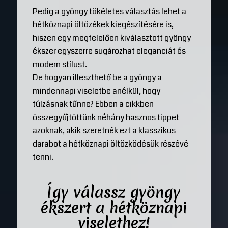
Pedig a gyöngy tökéletes választás lehet a
hétköznapi öltözékek kiegészítésére is,
hiszen egy megfelelően kiválasztott gyöngy
ékszer egyszerre sugározhat eleganciát és
modern stílust.
De hogyan illeszthető be a gyöngy a
mindennapi viseletbe anélkül, hogy
túlzásnak tűnne? Ebben a cikkben
összegyűjtöttünk néhány hasznos tippet
azoknak, akik szeretnék ezt a klasszikus
darabot a hétköznapi öltözködésük részévé
tenni.
Így válassz gyöngy
ékszert a hétköznapi
viselethez!