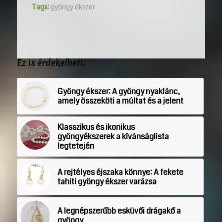
Tags:
gyöngy ékszer
Ez is érdekelheti:
Gyöngy ékszer: A gyöngy nyaklánc,
amely összeköti a múltat és a jelent
Klasszikus és ikonikus
gyöngyékszerek a kívánságlista
legtetején
A rejtélyes éjszaka könnye: A fekete
tahiti gyöngy ékszer varázsa
A legnépszerűbb esküvői drágakő a
gyöngy