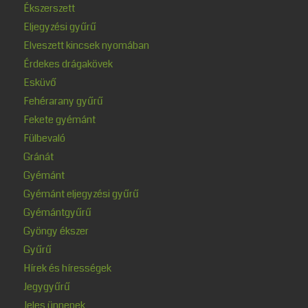
Ékszerszett
Eljegyzési gyűrű
Elveszett kincsek nyomában
Érdekes drágakövek
Esküvő
Fehérarany gyűrű
Fekete gyémánt
Fülbevaló
Gránát
Gyémánt
Gyémánt eljegyzési gyűrű
Gyémántgyűrű
Gyöngy ékszer
Gyűrű
Hírek és hírességek
Jegygyűrű
Jeles ünnepek