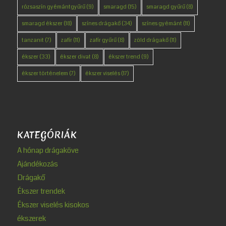
rózsaszín gyémántgyűrű
(9)
smaragd
(15)
smaragd gyűrű
(8)
smaragd ékszer
(18)
színes drágakő
(34)
színes gyémánt
(11)
tanzanit
(7)
zafír
(11)
zafír gyűrű
(8)
zöld drágakő
(11)
ékszer
(33)
ékszer divat
(8)
ékszer trend
(9)
ékszer történelem
(7)
ékszer viselés
(17)
KATEGÓRIÁK
A hónap drágaköve
Ajándékozás
Drágakő
Ékszer trendek
Ékszer viselés kisokos
ékszerek