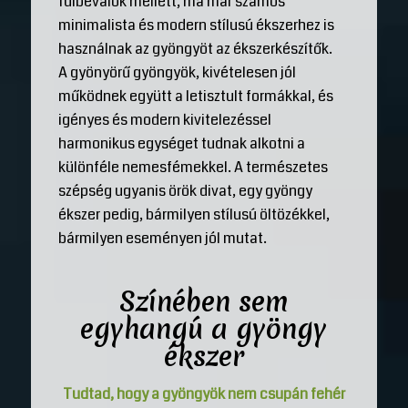
fülbevalók mellett, ma már számos
minimalista és modern stílusú ékszerhez is
használnak az gyöngyöt az ékszerkészítők.
A gyönyörű gyöngyök, kivételesen jól
működnek együtt a letisztult formákkal, és
igényes és modern kivitelezéssel
harmonikus egységet tudnak alkotni a
különféle nemesfémekkel. A természetes
szépség ugyanis örök divat, egy gyöngy
ékszer pedig, bármilyen stílusú öltözékkel,
bármilyen eseményen jól mutat.
Színében sem
egyhangú a gyöngy
ékszer
Tudtad, hogy a gyöngyök nem csupán fehér