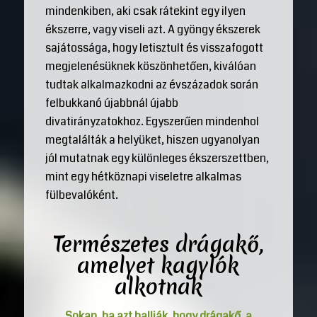
mindenkiben, aki csak rátekint egy ilyen
ékszerre, vagy viseli azt. A gyöngy ékszerek
sajátossága, hogy letisztult és visszafogott
megjelenésüknek köszönhetően, kiválóan
tudtak alkalmazkodni az évszázadok során
felbukkanó újabbnál újabb
divatirányzatokhoz. Egyszerűen mindenhol
megtalálták a helyüket, hiszen ugyanolyan
jól mutatnak egy különleges ékszerszettben,
mint egy hétköznapi viseletre alkalmas
fülbevalóként.
Természetes drágakő,
amelyet kagylók
alkotnak
Sokan, ha azt hallják, hogy drágakő, a