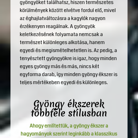
gyöngyöket találhatsz, hiszen természetes
körülmények között elvétve fordul elő, mivel
az éghajlatváltozásra a kagylók nagyon
érzékenyen reagálnak. A gyöngyök
keletkezésének folyamata nemcsak a
természet különleges alkotása, hanem
egyedi és megismételhetetlen is. Az pedig, a
tenyésztett gyöngyökre is igaz, hogy minden
egyes gyöngy más és más, nincs két
egyforma darab, így minden gyöngy ékszer is
teljes mértékeben egyedi és különleges.
Gyöngy ékszerek
többféle stílusban
Ahogy említettük, a gyöngy ékszer a
hagyományok szerint leginkább a klasszikus