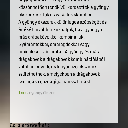
köszönhetően rendkívül keresettek a gyöngy
ékszer készítők és vásárlók skörében.
A gyöngy ékszerek különleges szépségét és
értékét tovább fokozhatjuk, ha a gyöngyöt
más drágakövekkel kombináljuk.
Gyémántokkal, smaragdokkal vagy
rubinokkal is jól mutat. A gyöngy és más
drágakövek a drágakövek kombinációjából
valóban egyedi, és lenyűgöző ékszerek
születhetnek, amelyekben a drágakövek
csillogása gazdagítja az összhatást.
Tags:
gyöngy ékszer
Ez is érdekelheti: