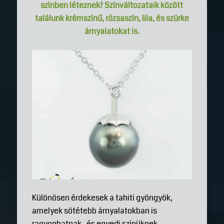
színben léteznek? Színváltozataik között
találunk krémszínű, rózsaszín, lila, és szürke
árnyalatokat is.
Különösen érdekesek a tahiti gyöngyök,
amelyek sötétebb árnyalatokban is
ragyoghatnak , és egyedi színüknek