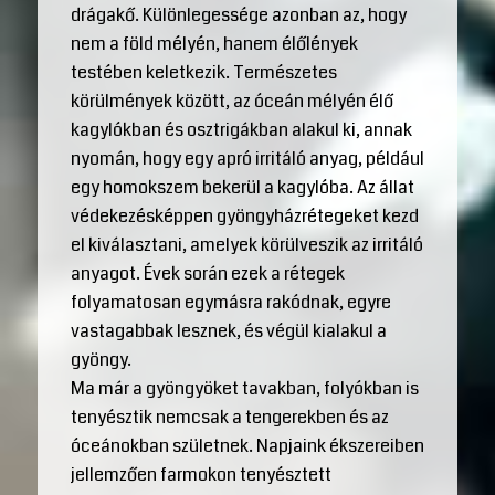
drágakő. Különlegessége azonban az, hogy
nem a föld mélyén, hanem élőlények
testében keletkezik. Természetes
körülmények között, az óceán mélyén élő
kagylókban és osztrigákban alakul ki, annak
nyomán, hogy egy apró irritáló anyag, például
egy homokszem bekerül a kagylóba. Az állat
védekezésképpen gyöngyházrétegeket kezd
el kiválasztani, amelyek körülveszik az irritáló
anyagot. Évek során ezek a rétegek
folyamatosan egymásra rakódnak, egyre
vastagabbak lesznek, és végül kialakul a
gyöngy.
Ma már a gyöngyöket tavakban, folyókban is
tenyésztik nemcsak a tengerekben és az
óceánokban születnek. Napjaink ékszereiben
jellemzően farmokon tenyésztett