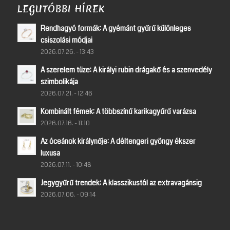
LEGUTÓBBI HÍREK
Rendhagyó formák: A gyémánt gyűrű különleges
csiszolási módjai
2026.07.26. - 13:43
A szerelem tüze: A királyi rubin drágakő és a szenvedély
szimbolikája
2026.07.21. - 12:46
Kombinált fémek: A többszínű karikagyűrű varázsa
2026.07.16. - 11:10
Az óceánok királynője: A déltengeri gyöngy ékszer
luxusa
2026.07.11. - 10:48
Jegygyűrű trendek: A klasszikustól az extravagánsig
2026.07.06. - 09:14