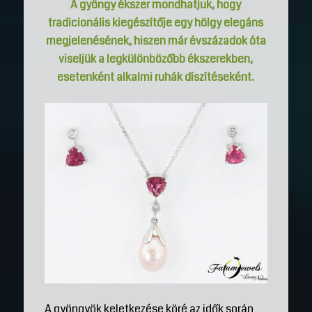
A gyöngy ékszer mondhatjuk, hogy
tradicionális kiegészítője egy hölgy elegáns
megjelenésének, hiszen már évszázadok óta
viseljük a legkülönbözőbb ékszerekben,
esetenként alkalmi ruhák díszítéseként.
A gyöngyök keletkezése köré az idők során