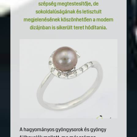
szépség megtestesítője, de
sokoldalúságának és letisztult
megjelenésének köszönhetően a modern
dizájnban is sikerült teret hódítania.
A hagyományos gyöngysorok és gyöngy