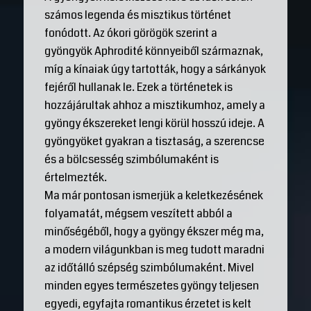
számos legenda és misztikus történet
fonódott. Az ókori görögök szerint a
gyöngyök Aphrodité könnyeiből származnak,
míg a kínaiak úgy tartották, hogy a sárkányok
fejéről hullanak le. Ezek a történetek is
hozzájárultak ahhoz a misztikumhoz, amely a
gyöngy ékszereket lengi körül hosszú ideje. A
gyöngyöket gyakran a tisztaság, a szerencse
és a bölcsesség szimbólumaként is
értelmezték.
Ma már pontosan ismerjük a keletkezésének
folyamatát, mégsem veszített abból a
minőségéből, hogy a gyöngy ékszer még ma,
a modern világunkban is meg tudott maradni
az időtálló szépség szimbólumaként. Mivel
minden egyes természetes gyöngy teljesen
egyedi, egyfajta romantikus érzetet is kelt