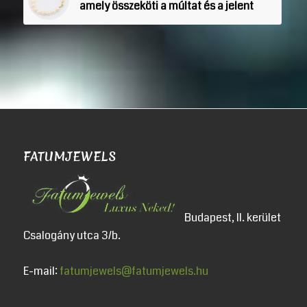
amely összeköti a múltat és a jelent
FATUMJEWELS
Budapest, II. kerület
Csalogány utca 3/b.
E-mail:
fatumjewels@fatumjewels.hu