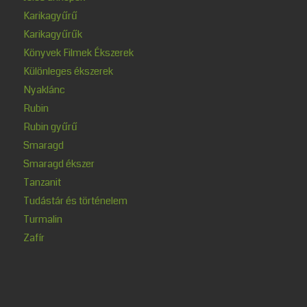
Karikagyűrű
Karikagyűrűk
Könyvek Filmek Ékszerek
Különleges ékszerek
Nyaklánc
Rubin
Rubin gyűrű
Smaragd
Smaragd ékszer
Tanzanit
Tudástár és történelem
Turmalin
Zafír