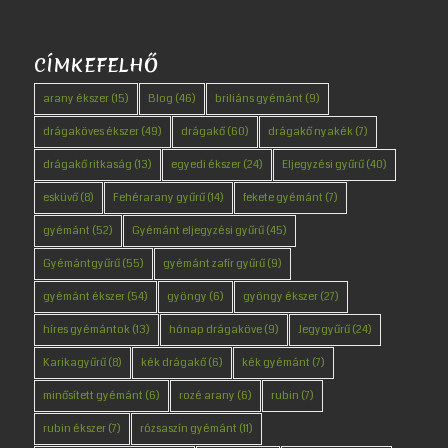
CÍMKEFELHŐ
arany ékszer
(15)
Blog
(46)
briliáns gyémánt
(9)
drágaköves ékszer
(49)
drágakő
(60)
drágakő nyakék
(7)
drágakő ritkaság
(13)
egyedi ékszer
(24)
Eljegyzési gyűrű
(40)
esküvő
(8)
Fehérarany gyűrű
(14)
fekete gyémánt
(7)
gyémánt
(52)
Gyémánt eljegyzési gyűrű
(45)
Gyémántgyűrű
(55)
gyémánt zafír gyűrű
(9)
gyémánt ékszer
(54)
gyöngy
(6)
gyöngy ékszer
(27)
híres gyémántok
(13)
hónap drágaköve
(9)
Jegygyűrű
(24)
Karikagyűrű
(8)
kék drágakő
(6)
kék gyémánt
(7)
minősített gyémánt
(6)
rozé arany
(6)
rubin
(7)
rubin ékszer
(7)
rózsaszín gyémánt
(11)