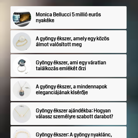
Monica Bellucci 5 millió eurós
nyakéke
A gyöngy ékszer, amely egy közös
álmot valósított meg
Gyöngy ékszer, ami egy váratlan
találkozás emlékét őrzi
A gyöngy ékszer, a mindennapok
eleganciájának kísérője
Gyöngy ékszer ajándékba: Hogyan
válassz személyre szabott darabot?
Gyöngy ékszer: A gyöngy nyaklánc,