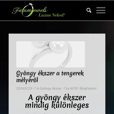
Gyöngy ékszer a tengerek
mélyéről
/
/
2024.07.29.
in
Gyöngy ékszer
by
AITST-BlogFatumJ
A gyöngy ékszer
mindig különleges